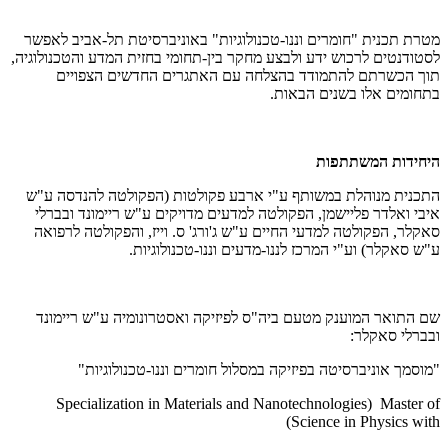
מטרת תכנית "חומרים וננו-טכנולוגיות" באוניברסיטת תל-אביב לאפשר
לסטודנטים לרכוש ידע ולבצע מחקר בין-תחומי בחזית המדע והטכנולוגיה,
תוך הכשרתם להתמודד בהצלחה עם האתגרים החדשים הצפויים
בתחומים אלו בשנים הבאות.
היחידות המשתתפות
התכנית מנוהלת במשותף ע"י ארבע פקולטות (הפקולטה להנדסה ע"ש
איבי ואלדר פליישמן, הפקולטה למדעים מדויקים ע"ש ריימונד ובברלי
סאקלר, הפקולטה למדעי החיים ע"ש ג'ורג' ס. וייז, והפקולטה לרפואה
ע"ש סאקלר) וע"י המרכז לננו-מדעים וננו-טכנולוגיות.
שם התואר המוענק מטעם ביה"ס לפיזיקה ואסטרונומיה ע"ש ריימונד
ובברלי סאקלר:
"מוסמך אוניברסיטה בפיזיקה במסלול חומרים וננו-טכנולוגיות"
Specialization in Materials and Nanotechnologies) Master of
Science in Physics with)