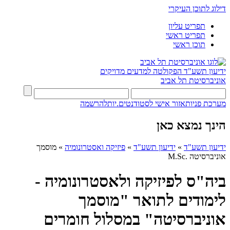
דילוג לתוכן העיקרי
תפריט עליון
תפריט ראשי
תוכן ראשי
ידיעון תשע"ד
הפקולטה למדעים מדויקים
אוניברסיטת תל אביב
מערכת פניות
אזור אישי לסטודנטים.יות
להרשמה
הינך נמצא כאן
ידיעון תשע"ד
»
ידיעון תשע"ד
»
פיזיקה ואסטרונומיה
»
מוסמך
אוניברסיטה .M.Sc
ביה"ס לפיזיקה ולאסטרונומיה -
לימודים לתואר "מוסמך
אוניברסיטה" במסלול חומרים