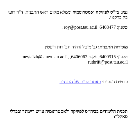
נציג בי"ס לפיזיקה ואסטרונומיה
וממלא מקום ראש התכנית: ד"ר רועי
בק ברקאי.
טלפון: 6408477, roy@post.tau.ac.il .
מזכירות התכנית:
גב' מיטל זרחיה וגב' רות ריפטין
טלפון: 6409915, פקס: 6406062, meytalzh@tauex.tau.ac.il,
ruthrift@post.tau.ac.il
פרטים נוספים:
באתר הבית של התכנית
.
תכנית הלימודים בביה"ס לפיזיקה ולאסטרונומיה ע"ש ריימונד ובברלי
סאקלר: