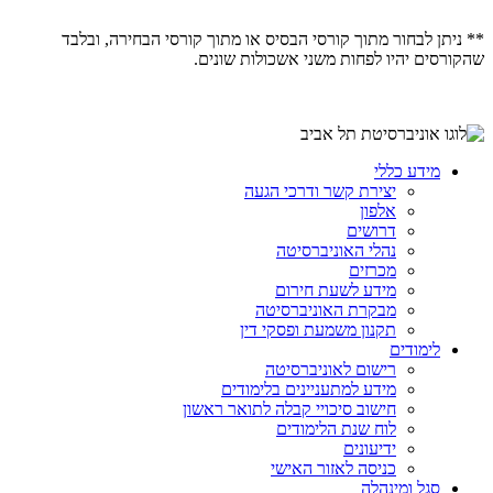
** ניתן לבחור מתוך קורסי הבסיס או מתוך קורסי הבחירה, ובלבד
שהקורסים יהיו לפחות משני אשכולות שונים.
מידע כללי
יצירת קשר ודרכי הגעה
אלפון
דרושים
נהלי האוניברסיטה
מכרזים
מידע לשעת חירום
מבקרת האוניברסיטה
תקנון משמעת ופסקי דין
לימודים
רישום לאוניברסיטה
מידע למתעניינים בלימודים
חישוב סיכויי קבלה לתואר ראשון
לוח שנת הלימודים
ידיעונים
כניסה לאזור האישי
סגל ומינהלה