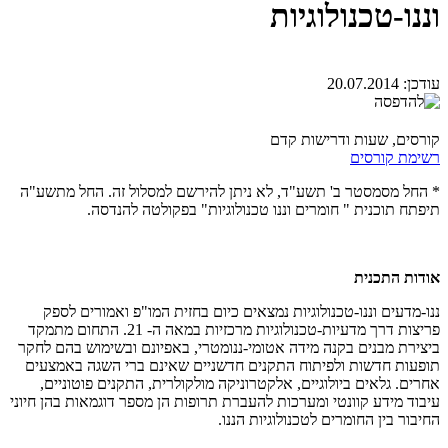
וננו-טכנולוגיות
עודכן:
20.07.2014
קורסים, שעות ודרישות קדם
רשימת קורסים
* החל מסמסטר ב' תשע"ד, לא ניתן להירשם למסלול זה. החל מתשע"ה
תיפתח תוכנית " חומרים וננו טכנולוגיות" בפקולטה להנדסה.
אודות התכנית
ננו-מדעים וננו-טכנולוגיות נמצאים כיום בחזית המו"פ ואמורים לספק
פריצות דרך מדעיות-טכנולוגיות מרכזיות במאה ה- 21. התחום מתמקד
ביצירת מבנים בקנה מידה אטומי-ננומטרי, באפיונם ובשימוש בהם לחקר
תופעות חדשות ולפיתוח התקנים חדשניים שאינם ברי השגה באמצעים
אחרים. גלאים ביולוגיים, אלקטרוניקה מולקולרית, התקנים פוטוניים,
עיבוד מידע קוונטי ומערכות להעברת תרופות הן מספר דוגמאות בהן חיוני
החיבור בין החומרים לטכנולוגיות הננו.