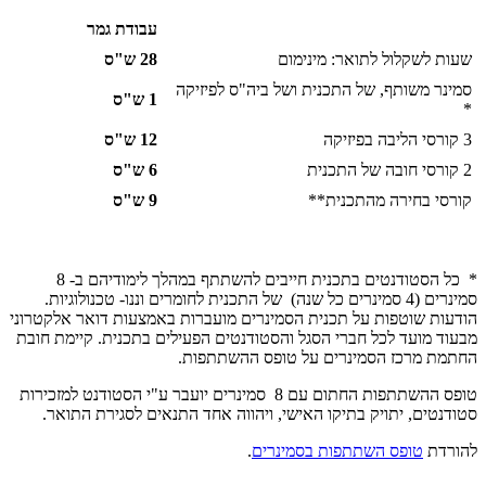
עבודת גמר
שעות לשקלול לתואר: מינימום
28 ש"ס
סמינר משותף, של התכנית ושל ביה"ס לפיזיקה
1 ש"ס
*
3 קורסי הליבה בפיזיקה
12 ש"ס
2 קורסי חובה של התכנית
6 ש"ס
קורסי בחירה מהתכנית**
9 ש"ס
* כל הסטודנטים בתכנית חייבים להשתתף במהלך לימודיהם ב- 8
סמינרים (4 סמינרים כל שנה) של התכנית לחומרים וננו- טכנולוגיות.
הודעות שוטפות על תכנית הסמינרים מועברות באמצעות דואר אלקטרוני
מבעוד מועד לכל חברי הסגל והסטודנטים הפעילים בתכנית. קיימת חובת
החתמת מרכז הסמינרים על טופס ההשתתפות.
טופס ההשתתפות החתום עם 8 סמינרים יועבר ע"י הסטודנט למזכירות
סטודנטים, יתויק בתיקו האישי, ויהווה אחד התנאים לסגירת התואר.
להורדת
טופס השתתפות בסמינרים
.