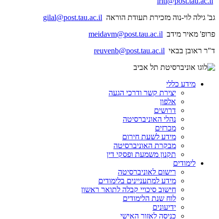
iritl@post.tau.ac.il
גב' גילה לוי-נוה מזכירת תעודת הוראה
gilal@post.tau.ac.il
פרופ' מאיר מידב
meidavm@post.tau.ac.il
ד"ר ראובן בבאי
reuvenb@post.tau.ac.il
מידע כללי
יצירת קשר ודרכי הגעה
אלפון
דרושים
נהלי האוניברסיטה
מכרזים
מידע לשעת חירום
מבקרת האוניברסיטה
תקנון משמעת ופסקי דין
לימודים
רישום לאוניברסיטה
מידע למתעניינים בלימודים
חישוב סיכויי קבלה לתואר ראשון
לוח שנת הלימודים
ידיעונים
כניסה לאזור האישי