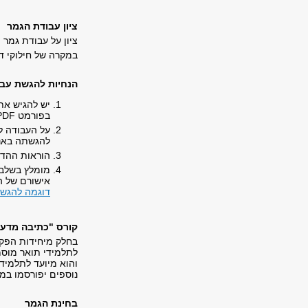
ציון עבודת הגמר
ציון על עבודת גמר 
במקרה של חילוקי דע
הנחיות להגשת עב
יש להגיש את
בפורמט PDF, שיוגש צרוב על תקליטור.
על העבודה ל
להגשתה באנג
הוראות ההדפ
מומלץ בשלב 
אישורם של ה
דוגמה להגשת
קורס "כתיבה מדעי
בחלק מיחידות הפקו
לתלמידי תואר מוסמ
והוא מיועד לתלמיד
נוספים יפורסמו במ
בחינת הגמר