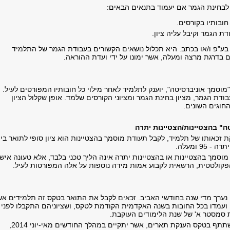
לבחינת הגמר אם יעמוד בתנאים הבאים:
ובותיו בקורסים.
ת הגמר וקיבל עליה ציון.
בע"פ ו/או בכתב. היא תכלול נושאים הקשורים בעבודת הגמר של התלמיד
 בדרגת מרצה ומעלה, אשר ימונו על ידי ועדת ההוראה.
"מוסמך אוניברסיטה", יוענק לתלמיד לאחר מילוי כל חובותיו המפורטים לעיל.
עבודת הגמר, מציון בחינת הגמר ומציוני הקורסים שלמד. אופן שקלול הציון
חוגים השונים.
ה" בהצטיינות/הצטיינות יתרה
ת זכאותו של תלמיד, לקבל תעודת מוסמך בהצטיינות הוא ציון סופי לתואר בין
וסמך בהצטיינות או בהצטיינות יתרה אינה הליך טכני בלבד, אלא טעונה אישו
קולטטית, הרשאית לקבוע אמות מידה נוספות על אלה המפורטות לעיל.
ערך מדי שנה בחודשי האביב. זכאים לקבל את התואר בטקס זה תלמידים אש
 ועמדו בכל החובות בשנה האקדמית הקודמת לטקס, ושציוניהם התקבלו לפני
 סמסטר א' של שנת הלימודים העוקבת.
תלמיד המבקש להשתתף בטקס הענקת תארים, אשר יתקיים במהלך החודשים מאי-יוני 2014,