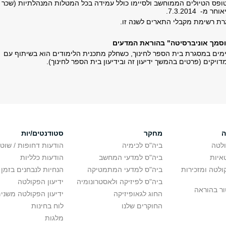
פס הטיולים הממוחשב ולסיימו כולל עמידה בכל המטלות המנהלתיות (שכר
מ- 7.3.2014.
רת רשימת מקבלי התארים לשנה זו.
וסמך אוניברסיטה" בהוראת המדעים
מים במסגרת בית הספר לחינוך, כשחלק מתכנית הלימודים הוא בשיתוף עם
יקים (פרטים בהמשך ידיעון זה ובידיעון בית הספר לחינוך).
ה
מחקר
סטודנטים/יות
לטה
ביה"ס לכימיה
הודעות דחופות / שוט
איות
ביה"ס למדעי המחשב
הודעות כלליות
לטה ומזכירות
ביה"ס למדעי המתמטיקה
הנחיות לנבחנים בזמן 
ביה"ס לפיזיקה ולאסטרונומיה
ידיעון הפקולטה
ור בהוראה
החוג לגאופיזיקה
ידיעון הפקולטה משני
החוקרים שלנו
לוח בחינות
מלגות