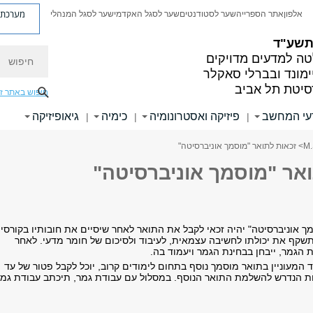
מערכת פ
אלפון
אתר הספרייה
שער לסטודנטים
שער לסגל האקדמי
שער לסגל המנהלי
 תשע"ד
חיפוש
ה למדעים מדויקים
ימונד ובברלי סאקלר
סיטת תל אביב
חיפוש באתר ז
עי המחשב
פיזיקה ואסטרונומיה
כימיה
גיאופיזיקה
|
|
|
> זכאות לתואר "מוסמך אוניברסיטה"
ואר "מוסמך אוניברסיטה"
ך אוניברסיטה" יהיה זכאי לקבל את התואר לאחר שיסיים את חובותיו בקורסים
תשקף את יכולתו לחשיבה עצמאית, לעיבוד ולסיכום של חומר מדעי. לאחר
ת הגמר, ייבחן בבחינת הגמר ויעמוד בה.
ד המעוניין בתואר מוסמך נוסף בתחום לימודים קרוב, יוכל לקבל פטור של עד
 הנדרש להשלמת התואר הנוסף. במסלול עם עבודת גמר, תיכתב עבודת גמר