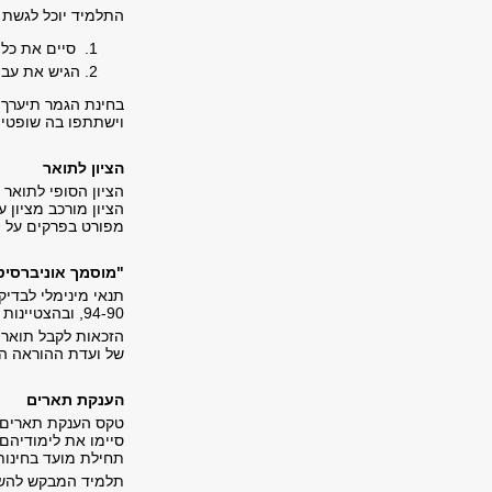
התלמיד יוכל לגשת 
סיים את כל ח
הגיש את עבוד
בחינת הגמר תיערך 
וישתתפו בה שופטים
הציון לתואר
הציון הסופי לתואר 
הציון מורכב מציון 
מפורט בפרקים על ה
"מוסמך אוניברסיט
תנאי מינימלי לבדיק
94-90, ובהצטיינות יתרה - 95 ומעלה.
הזכאות לקבל תואר מ
של ועדת ההוראה הפ
הענקת תארים
טקס הענקת תארים נ
סיימו את לימודיהם
תחילת מועד בחינות