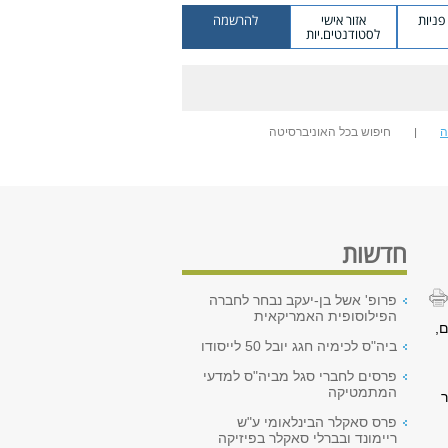
ניות
אזור אישי
להרשמה
לסטודנטים.יות
ה
חיפוש בכל האוניברסיטה
חדשות
פרופ' אשל בן-יעקב נבחר לחברה
הפילוסופית האמריקאית
,
ביה"ס לכימיה חגג יובל 50 לייסודו
פרסים לחברי סגל מביה"ס למדעי
המתמטיקה
פרס סאקלר הבינלאומי ע"ש
ריימונד ובברלי סאקלר בפיזיקה