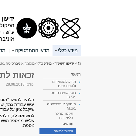
תוכן
תפריט
עליון
ראשי
ידיעון
הפקולט
ע"ש רי
אוניבר
מידע כללי
מדעי המתמטיקה
מד
|
הינך נמצא כאן
>
ידיעון תשע"ד
>
מידע כללי
>
מוסמך אוניברסיטה .M.Sc
זכאות לת
ראשי
מידע למועמדים
עודכן:
28.08.2018
ולסטודנטים
בוגר אוניברסיטה
.B.Sc
תלמיד לתואר "מוסמ
יגיש עבודת גמר, ש
מוסמך אוניברסיטה
.M.Sc
שיקבל ציון על עבוד
תקנון ומהלך
לתשומת לב
, תלמי
הלימודים
שליש ממספר השעות
קורסים
נוספת.
זכאות לתואר