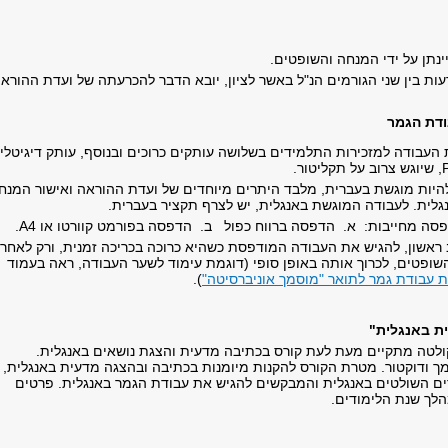
יינתן על ידי המנחה והשופטים.
ות בין שני הגורמים הנ"ל באשר לציון, יובא הדבר להכרעתה של ועדת ההוראה
ודת הגמר
 העבודה למזכירות התלמידים בשלושה עותקים כרוכים ובנוסף, עותק דיגיטלי
היות מוגשת בעברית, מלבד היתרים מיוחדים של ועדת ההוראה ואישור המנח
לית. לעבודה המוגשת באנגלית, יש לצרף תקציר בעברית.
סה מחייבות: א. הדפסה ברווח כפול ב. הדפסה בפורמט קוורטו או A4.
ראשון, להגיש את העבודה המודפסת כשהיא כרוכה בכריכה זמנית, ורק לאחר
שופטים, לכרוך אותה באופן סופי (דוגמת עימוד לשער העבודה, ראה בעמוד
 עבודת גמר לתואר "מוסמך אוניברסיטה"
).
ת באנגלית"
לטה מתקיים מעת לעת קורס בכתיבה מדעית והצגת נושאים באנגלית.
ך ודוקטור. מטרת הקורס להקנות מיומנות בכתיבה ובהצגה מדעית באנגלית,
ים השולטים באנגלית והמבקשים להגיש את עבודת הגמר באנגלית. פרטים
הלך שנת הלימודים.