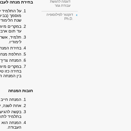
דוגמה להגשת
בחירת מנחה לעבו
עבודת גמר
על התלמיד ל
דוקטור לפילוסופיה
מוסמך (בבית
.Ph.D
שנת הלימודי
במקרים מיוח
עד תום ארב
תלמיד, אשר 
לימודיו.
בחירת המנחה
החלפת מנחה 
המנחה צריך 
במקרים מיוח
בחירה כזו ט
בין המנחה הח
חובות המנחה
המנחה חייב 
אחת לשנה, ע
בקשה להגיש 
בתלמיד לתואר
המנחה הוא א
העבודה.