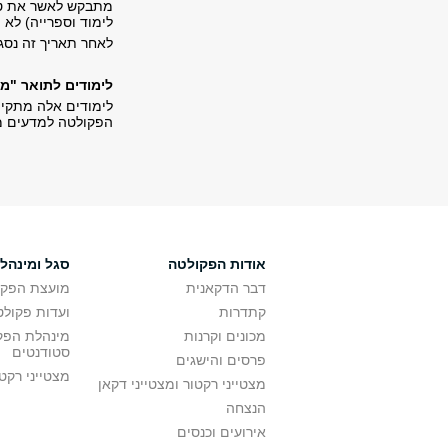
מתבקש לאשר את טו
לימוד וספרייה) לא יאוחר 
לאחר תאריך זה נסג
לימודים לתואר "מ
לימודים אלה מתקיי
הפקולטה למדעים מדו
אודות הפקולטה
סגל ומינהל
דבר הדקאנית
מועצת הפקו
קתדרות
ועדות פקולט
מכונים וקרנות
מינהלת הפקו
סטודנטים
פרסים והישגים
מצטייני רקט
מצטייני רקטור ומצטייני דקאן
הנצחה
אירועים וכנסים