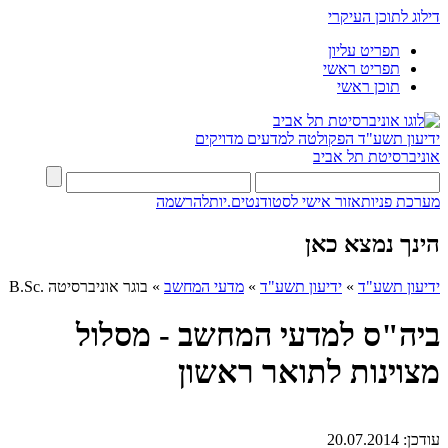
דילוג לתוכן העיקרי
תפריט עליון
תפריט ראשי
תוכן ראשי
ידיעון תשע"ד
הפקולטה למדעים מדויקים
אוניברסיטת תל אביב
מערכת פניות
אזור אישי לסטודנטים.יות
להרשמה
הינך נמצא כאן
ידיעון תשע"ד
»
ידיעון תשע"ד
»
מדעי המחשב
»
בוגר אוניברסיטה .B.Sc
ביה"ס למדעי המחשב - מסלול
מצוינות לתואר ראשון
עודכן:
20.07.2014