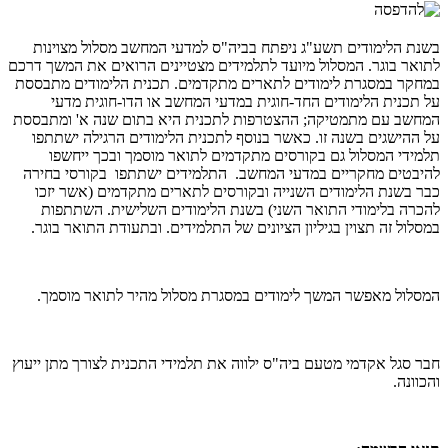
בשנת הלימודים תשע"ג ניפתח בביה"ס למדעי המחשב מסלול מצוינות
לתואר בוגר. המסלול מיועד לתלמידים מצטיינים הרואים את המשך דרכם
במחקר במסגרת לימודים לתארים מתקדמים. תכנית הלימודים מתבססת
על תכנית הלימודים החד-חוגית במדעי המחשב או הדו-חוגית מדעי
המחשב עם מתמטיקה; ההצטרפות לתכנית היא בתום שנה א' ומתבססת
על ההישגים בשנה זו. כאשר בנוסף לתכנית הלימודים הרגילה ישתתפו
תלמידי המסלול גם בקורסים מתקדמים לתואר מוסמך ובכך ייחשפו
להיבטים מחקריים במדעי המחשב. התלמידים ישתתפו בקורסי בחירה
כבר בשנת הלימודים השנייה ובקורסים לתארים מתקדמים (אשר יזכו
להכרה בלימודי התואר השני) בשנת הלימודים השלישית. השתתפות
במסלול זה תצוין בגיליון הציונים של התלמידים. ובתעודת התואר בוגר.
המסלול מאפשר המשך לימודים במסגרת מסלול מהיר לתואר מוסמך.
חבר סגל אקדמי מטעם ביה"ס ילווה את תלמידי התכנית לצורך מתן ייעוץ
והכוונה.