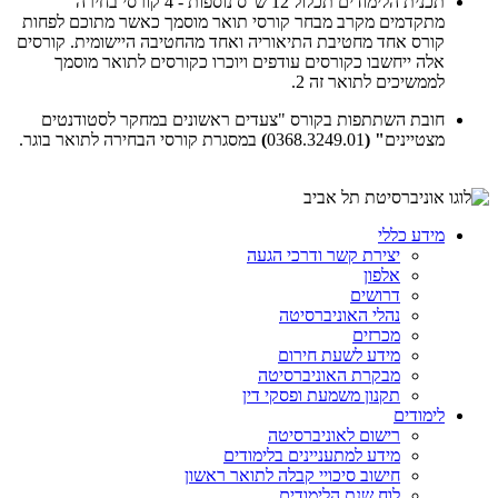
תכנית הלימודים תכלול 12 ש"ס נוספות - 4 קורסי בחירה
מתקדמים מקרב מבחר קורסי תואר מוסמך כאשר מתוכם לפחות
קורס אחד מחטיבת התיאוריה ואחד מהחטיבה היישומית. קורסים
אלה ייחשבו כקורסים עודפים ויוכרו כקורסים לתואר מוסמך
לממשיכים לתואר זה 2.
חובת השתתפות בקורס "צעדים ראשונים במחקר לסטודנטים
מצטיינים
" (
0368.3249.01
)
במסגרת קורסי הבחירה לתואר בוגר.
מידע כללי
יצירת קשר ודרכי הגעה
אלפון
דרושים
נהלי האוניברסיטה
מכרזים
מידע לשעת חירום
מבקרת האוניברסיטה
תקנון משמעת ופסקי דין
לימודים
רישום לאוניברסיטה
מידע למתעניינים בלימודים
חישוב סיכויי קבלה לתואר ראשון
לוח שנת הלימודים