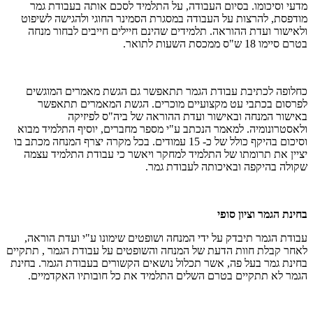
מדעי וסיכומו. בסיום העבודה, על התלמיד לסכם אותה בעבודת גמר
מודפסת, להרצות על העבודה במסגרת הסמינר החוגי ולהגישה לשיפוט
ולאישור ועדת ההוראה. תלמידים שהינם חיילים חייבים לבחור מנחה
בטרם סיימו 18 ש"ס ממכסת השעות לתואר.
כחלופה לכתיבת עבודת הגמר תתאפשר גם הגשת מאמרים המוגשים
לפרסום בכתבי עט מקצועיים מוכרים. הגשת המאמרים תתאפשר
באישור המנחה ובאישור ועדת ההוראה של ביה"ס לפיזיקה
ולאסטרונומיה. למאמר הנכתב ע"י מספר מחברים, יוסיף התלמיד מבוא
וסיכום בהיקף כולל של כ- 15 עמודים. בכל מקרה יצרף המנחה מכתב בו
יציין את תרומתו של התלמיד למחקר ויאשר כי עבודת התלמיד עצמה
שקולה בהיקפה ובאיכותה לעבודת גמר.
בחינת הגמר וציון סופי
עבודת הגמר תיבדק על ידי המנחה ושופטים שימונו ע"י ועדת הוראה,
לאחר קבלת חוות הדעת של המנחה והשופטים על עבודת הגמר , תתקיים
בחינת גמר בעל פה, אשר תכלול נושאים הקשורים בעבודת הגמר. בחינת
הגמר לא תתקיים בטרם השלים התלמיד את כל חובותיו האקדמיים.