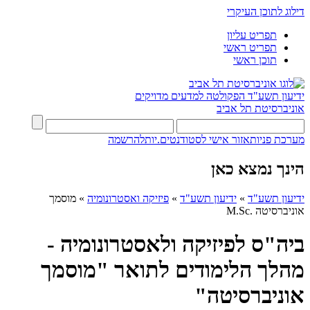
דילוג לתוכן העיקרי
תפריט עליון
תפריט ראשי
תוכן ראשי
ידיעון תשע"ד
הפקולטה למדעים מדויקים
אוניברסיטת תל אביב
מערכת פניות
אזור אישי לסטודנטים.יות
להרשמה
הינך נמצא כאן
ידיעון תשע"ד
»
ידיעון תשע"ד
»
פיזיקה ואסטרונומיה
»
מוסמך
אוניברסיטה .M.Sc
ביה"ס לפיזיקה ולאסטרונומיה -
מהלך הלימודים לתואר "מוסמך
אוניברסיטה"