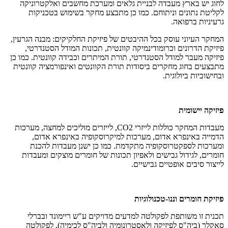
לחוג יש בארץ מעבדה לבניית גלאים ומערכת מחשבים ואלקטרוניקה
לקליטת נתונים וניתוחם. כמו כן מתבצע מחקר בשימוש בטכניקות
גרעיניות ברפואה.
המחקר העיוני עוסק בכל ההיבטים של פיזיקת החלקיקים: מבנה הגרעין,
פיזיקת הדרונים וכרומודינמיקה קוונטית, תכונות המודל הסטנדרטי,
פיזיקה מעבר למודל הסטנדרטי, תורת המיתרים וכבידה קוונטית. כמו כן
מתבצעים בחוג מחקרים ביסודות תורת הקוונטים ואינפורמציה קוונטית
ובחישוביות ביולוגית.
פיזיקה יישומית
מעבדות המחקר כוללות לייזרי CO2, לייזרים מוליכים למחצה, מערכות
הדמייה באינפרא אדום, מערכות למיקרוסקופיה באינפרא אדום,
ומערכות לספקטרוסקופיה מתקדמת. כמו כן ישנן מעבדות להכנת
חומרים, לגידול גבישים ולאפיון תכונות של חומרים מוצקים ומעבדות
לייצור סיבים אופטיים גבישיים.
פיזיקת חומרים וננו-טכנולוגיות
תכנית זו משותפת לפקולטה למדעים מדויקים ע"ש ריימונד ובברלי
סאקלר (ביה"ס לפיזיקה ולאסטרונומיה ולביה"ס לכימיה), לפקולטה