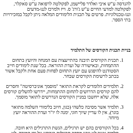
להנדסה ע"ש איבי ואלדר פליישמן, לפקולטה לרפואה ע"ש סאקלר,
לפקולטה למדעי החיים ע"ש ג'ורג' ס. וייז ולמרכז לננו-מדעים
וננו-טכנולוגיות. פרטים על תכנית הלימודים המלאה ניתן לקבל במזכירויות
בתי הספר.
בניית תכנית הקורסים של התלמיד
תכנית הקורסים תיבנה בהתייעצות עם המנחה והיועץ בתחום
ההתמחות, ובאישורה של ועדת ההוראה. בכל שנת לימודים חייב
הסטודנט להיפגש עם יועץ התחום לפחות פעם אחת ולקבל אשור
בכתב לרשימת הקורסים שבחר.
תלמידים הלומדים לקראת התואר "מוסמך אוניברסיטה" וחסרים
להם קורסים הדרושים לתחום ההתמחות, יידרשו להשלים קורסים
אלה, שלא ייחשבו במניין הקורסים הנדרשים לתואר מוסמך.
תלמיד אשר מסיבה כלשהי (כגון, חיוב בלימודי השלמה מתואר
בוגר), אין לו עדיין שיוך חוגי, ימנה לו יו"ר ועדת ההוראה יועץ
מיוחד.
בכל הקורסים בהם יש תרגילים, הגשת התרגילים היא חובה.