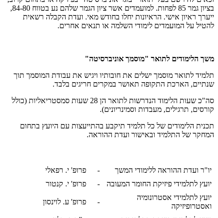
בציון גמר 85 לפחות. למועמדים אשר ציון הגמר שלהם נע בטווח 84-80,
ייערך ראיון אישי. הראיונות יחלו בחודש מאי. ועדת הקבלה רשאית
להטיל על המועמדים לימודי השלמה או תנאים אחרים.
משך הלימודים לתואר "מוסמך אוניברסיטה"
תלמיד לתואר מוסמך ישלים את חובותיו ויגיש את עבודת המוסמך תוך
שנתיים, הארכת התקופה תאושר במקרים חריגים בלבד.
סה"כ שעות הלימוד הנדרשות לתואר הן 28 שעות סמסטריאליות (כולל
קורסים, תרגילים, מעבדות וסמינריונים).
תכנית הלימודים של כל תלמיד תיקבע בהתייעצות עם היועץ בתחום
המחקר של התלמיד ובאישור ועדת ההוראה.
יו"ר ועדת ההוראה ללימודי המשך
-
פרופ' י. רפאלי
יועץ לתלמידי פיזיקת החומר המעובה
-
פרופ' י. קנטור
יועץ לתלמידי אסטרונומיה
-
פרופ' ע. לוינסון
ואסטרופיזיקה