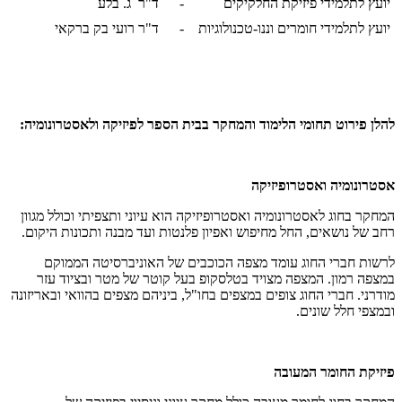
יועץ לתלמידי פיזיקת החלקיקים
-
ד"ר ג. בלע
יועץ לתלמידי חומרים וננו-טכנולוגיות
-
ד"ר רועי בק ברקאי
להלן פירוט תחומי הלימוד והמחקר בבית הספר לפיזיקה ולאסטרונומיה:
אסטרונומיה ואסטרופיזיקה
המחקר בחוג לאסטרונומיה ואסטרופיזיקה הוא עיוני ותצפיתי וכולל מגוון
רחב של נושאים, החל מחיפוש ואפיון פלנטות ועד מבנה ותכונות היקום.
לרשות חברי החוג עומד מצפה הכוכבים של האוניברסיטה הממוקם
במצפה רמון. המצפה מצויד בטלסקופ בעל קוטר של מטר ובציוד עזר
מודרני. חברי החוג צופים במצפים בחו"ל, ביניהם מצפים בהוואי ובאריזונה
ובמצפי חלל שונים.
פיזיקת החומר המעובה