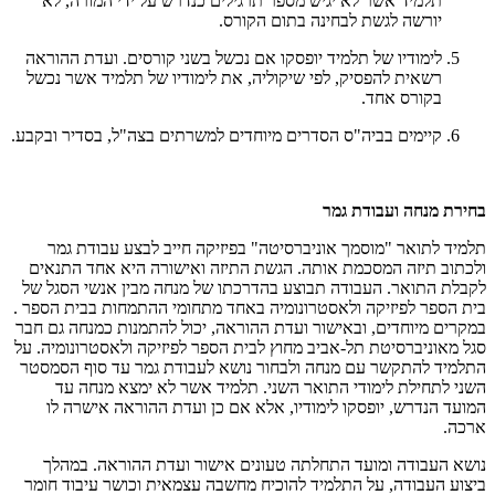
תלמיד אשר לא יגיש מספר תרגילים כנדרש על ידי המורה, לא
יורשה לגשת לבחינה בתום הקורס.
לימודיו של תלמיד יופסקו אם נכשל בשני קורסים. ועדת ההוראה
רשאית להפסיק, לפי שיקוליה, את לימודיו של תלמיד אשר נכשל
בקורס אחד.
קיימים בביה"ס הסדרים מיוחדים למשרתים בצה"ל, בסדיר ובקבע.
בחירת מנחה ועבודת גמר
תלמיד לתואר "מוסמך אוניברסיטה" בפיזיקה חייב לבצע עבודת גמר
ולכתוב תיזה המסכמת אותה. הגשת התיזה ואישורה היא אחד התנאים
לקבלת התואר. העבודה תבוצע בהדרכתו של מנחה מבין אנשי הסגל של
בית הספר לפיזיקה ולאסטרונומיה באחד מתחומי ההתמחות בבית הספר .
במקרים מיוחדים, ובאישור ועדת ההוראה, יכול להתמנות כמנחה גם חבר
סגל מאוניברסיטת תל-אביב מחוץ לבית הספר לפיזיקה ולאסטרונומיה. על
התלמיד להתקשר עם מנחה ולבחור נושא לעבודת גמר עד סוף הסמסטר
השני לתחילת לימודי התואר השני. תלמיד אשר לא ימצא מנחה עד
המועד הנדרש, יופסקו לימודיו, אלא אם כן ועדת ההוראה אישרה לו
ארכה.
נושא העבודה ומועד התחלתה טעונים אישור ועדת ההוראה. במהלך
ביצוע העבודה, על התלמיד להוכיח מחשבה עצמאית וכושר עיבוד חומר