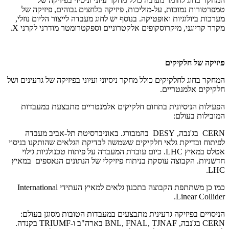
המחקר בחוג לחומר מעובה כולל מחקר עיוני וניסיוי בפיזיקה של
טמפרטורות נמוכות, על-מוליכות, פיזיקה בלחצים גבוהים, פיזיקה של
מערכות ביולוגיות ואופטיקה. בנוסף יש לחוג מעבדה לייצור הליום נוזלי,
מקרר קריוגני, מיקרוסקופים אלקטרוניים וספקטרומטר מודרני לקרני X.
פיזיקה של חלקיקים
המחקר בחוג לחלקיקים כולל מחקר ניסיוני ועיוני בפיזיקה של גרעינים ושל
חלקיקים אלמנטריים.
הפעילות הניסיונית בתחום חלקיקים אלמנטריים מתבצעת במעבדות
המובילות בעולם:
CERN בג'נבה, DESY בהמבורג. באוניברסיטת תל-אביב מעבדה
לפיתוח ובדיקת גלאי חלקיקים ששמשה לבדיקת הגלאים שהותקנו בניסוי
אטלס במאיץ LHC. כיום עובדת המעבדה על פיתוח טכנולגיות גילוי
חדשניות. הקבוצה עוסקת בניתוח פיזיקלי של הנתונים הנאספים במאיץ
LHC.
כמו כן משתתפת הקבוצה בתכנון גלאים למאיץ העתידי International
Linear Collider.
הניסויים בפיזיקה גרעינית מתבצעים במעבדות הטובות מסוגן בעולם:
CERN בג'נבה, BNL, FNAL, TJNAF בארה"ב ו-TRIUMF בקנדה.