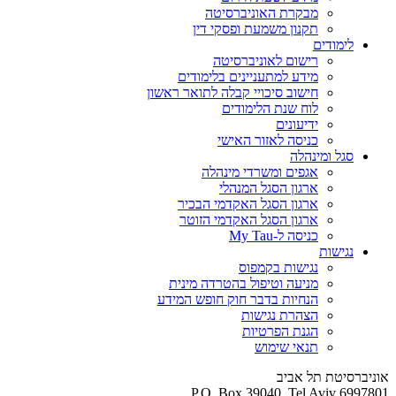
מבקרת האוניברסיטה
תקנון משמעת ופסקי דין
לימודים
רישום לאוניברסיטה
מידע למתעניינים בלימודים
חישוב סיכויי קבלה לתואר ראשון
לוח שנת הלימודים
ידיעונים
כניסה לאזור האישי
סגל ומינהלה
אגפים ומשרדי מינהלה
ארגון הסגל המנהלי
ארגון הסגל האקדמי הבכיר
ארגון הסגל האקדמי הזוטר
כניסה ל-My Tau
נגישות
נגישות בקמפוס
מניעה וטיפול בהטרדה מינית
הנחיות בדבר חוק חופש המידע
הצהרת נגישות
הגנת הפרטיות
תנאי שימוש
אוניברסיטת תל אביב
P.O. Box 39040, Tel Aviv 6997801