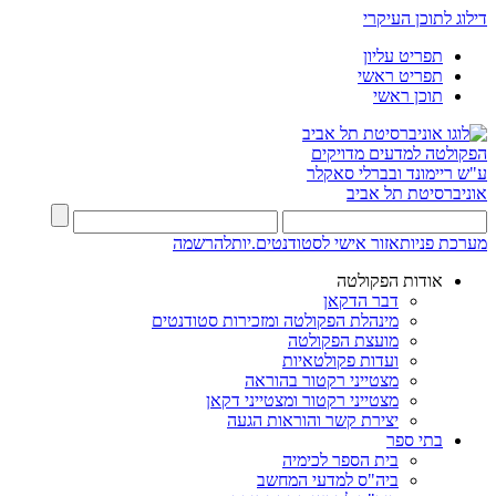
דילוג לתוכן העיקרי
תפריט עליון
תפריט ראשי
תוכן ראשי
הפקולטה למדעים מדויקים
ע"ש ריימונד ובברלי סאקלר
אוניברסיטת תל אביב
מערכת פניות
אזור אישי לסטודנטים.יות
להרשמה
אודות הפקולטה
דבר הדקאן
מינהלת הפקולטה ומזכירות סטודנטים
מועצת הפקולטה
ועדות פקולטאיות
מצטייני רקטור בהוראה
מצטייני רקטור ומצטייני דקאן
יצירת קשר והוראות הגעה
בתי ספר
בית הספר לכימיה
ביה"ס למדעי המחשב