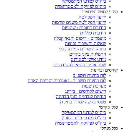
ביה"ס למדעי המתמטיקה
ביה"ס לפיזיקה ולאסטרונומיה
מידע לסטודנטים/יות
ידיעון הפקולטה
ידיעון הפקולטה משנים קודמות
הודעות דחופות / שוטפות
הודעות כלליות
מועמדים - רישום ותנאי קבלה
שאלות ותשובות נפוצות
בתר-דוקטורים - מידע כללי
התפלגות ציוני בוגרים
מידע אישי לסטודנט
שער אוניברסיטאי לסטודנטים
קורסים ובחינות
לוח בחינות תשפ"ב
לוח בחינות תשפ"ב - גאוגרפיה וסביבת האדם
מערכת שעות
רישום לקורסים - בידינג
הנחיות לנבחנים בזמן הבחינה
טפסי בקשה למדור בחינות
סגל אקדמי
ביה"ס למדעי המתמטיקה
ביה"ס למדעי כדור הארץ
ביה"ס לפיזיקה ולאסטרונומיה
סגל מנהלי