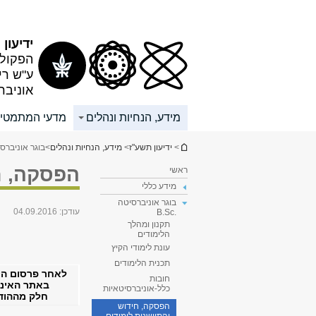
תוכן
תפריט
עליון
ראשי
ידיעון
הפקולט
ע"ש רי
אוניבר
מידע, הנחיות ונהלים
מדעי המתמטי
הינך נמצא כאן
>
ידיעון תשע"ז
>
מידע, הנחיות ונהלים
>
בוגר אוניברסיטה 
הפסקה, חי
ראשי
מידע כללי
בוגר אוניברסיטה
עודכן:
04.09.2016
.B.Sc
תקנון ומהלך
הלימודים
עונת לימודי הקיץ
תכנית הלימודים
לאחר פרסום היד
חובות
באתר האינטר
כלל-אוניברסיטאיות
חלק מההוד
הפסקה, חידוש