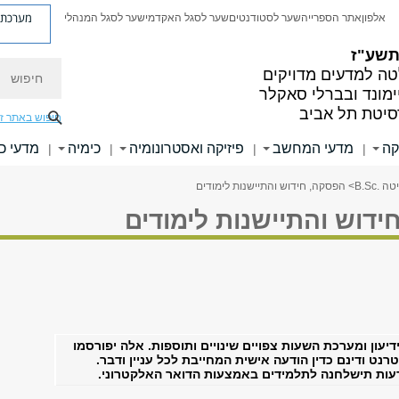
מערכת פ
אלפון
אתר הספרייה
שער לסטודנטים
שער לסגל האקדמי
שער לסגל המנהלי
 תשע"ז
חיפוש
ה למדעים מדויקים
ימונד ובברלי סאקלר
סיטת תל אביב
חיפוש באתר ז
קה
מדעי המחשב
פיזיקה ואסטרונומיה
כימיה
מדעי כ
|
|
|
|
.B.Sc
> הפסקה, חידוש והתיישנות לימודים
דוש והתיישנות לימודים
יעון ומערכת השעות צפויים שינויים ותוספות. אלה יפורסמו
נט ודינם כדין הודעה אישית המחייבת לכל עניין ודבר.
עות תישלחנה לתלמידים באמצעות הדואר האלקטרוני.