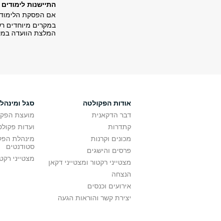
התיישנות לימודים
אם הפסקת הלימודי
במקרים מיוחדים רש
המלצת הוועדה במקר
אודות הפקולטה
סגל ומינהל
דבר הדקאנית
מועצת הפקו
קתדרות
ועדות פקולט
מכונים וקרנות
מינהלת הפקו
סטודנטים
פרסים והישגים
מצטייני רקט
מצטייני רקטור ומצטייני דקאן
הנצחה
אירועים וכנסים
יצירת קשר והוראות הגעה