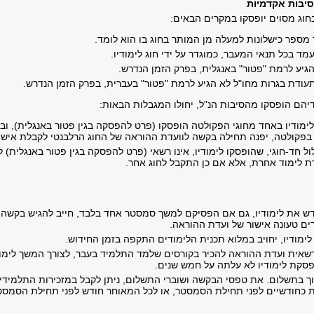
יבות אקדמיות
חוג מסוים יופסקו במקרים הבאים:
מספר כישלונות למעלה מן המותר בחוג בו הוא לומד.
ד בכל תנאי המעבר, כמוגדר על ידי חוג לימודיו.
גיע לרמת "פטור" באנגלית, בפרק הזמן הנדרש.
עודת בגרות מחו"ל לא הגיע לרמת "פטור" בעברית, בפרק הזמן הנדרש.
יהם הופסקו מהסיבות הנ"ל, יחולו המגבלות הבאות:
ימודיו באחד מחוגי הפקולטה הופסקו (פרט להפסקה בגין פטור באנגלית), וב
 בפקולטה, יפנה תחילה בקשה לוועדת ההוראה של החוג הרלבנטי לקבלת אישו
 חד-חוגי, שהופסקו לימודיו, אינו רשאי (פרט להפסקה בגין פטור באנגלית) ל
ת לימוד אחרת, אלא אם כן התקבל לחוג אחר.
דש את לימודיו, גם אם הפסיקם למשך סמסטר אחד בלבד, חייב להגיש בקשה ל
ים טעונה אישור של ועדת ההוראה.
מודיו, יחויב במלוא תכנית הלימודים התקפה בזמן החידוש.
שאית ועדת ההוראה להכיר בקורסים שלמד התלמיד בעבר, לצורך המשך לימודיו
פסקת לימודיו לא עלתה על חמש שנים.
וך בתשלום. את טפסי הבקשה ושוברי התשלום, ניתן לקבל במזכירות התלמיד
ות כחודשיים לפני תחילת הסמסטר, או לכל המאוחר חודש לפני תחילת הסמסט