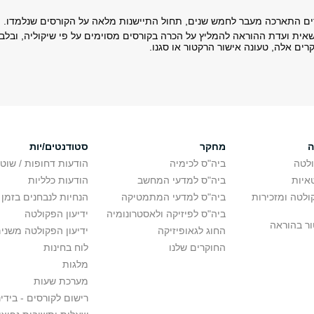
ם התארכה מעבר לחמש שנים, תחול התיישנות מלאה על הקורסים שנלמדו.
אית ועדת ההוראה להמליץ על הכרה בקורסים מסוימים על פי שיקוליה, ובלבד
ים אלה, טעונה אישור הרקטור או סגנו.
ה
מחקר
סטודנטים/יות
לטה
ביה"ס לכימיה
הודעות דחופות / שוט
איות
ביה"ס למדעי המחשב
הודעות כלליות
לטה ומזכירות
ביה"ס למדעי המתמטיקה
הנחיות לנבחנים בזמן 
ביה"ס לפיזיקה ולאסטרונומיה
ידיעון הפקולטה
ור בהוראה
החוג לגאופיזיקה
ידיעון הפקולטה משני
החוקרים שלנו
לוח בחינות
מלגות
מערכת שעות
רישום לקורסים - בידינ