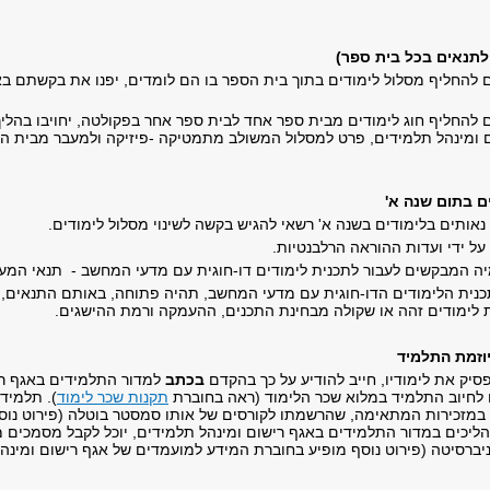
לתנאים בכל בית ספר)
ם להחליף מסלול לימודים בתוך בית הספר בו הם לומדים, יפנו את בקשתם בא
ם להחליף חוג לימודים מבית ספר אחד לבית ספר אחר בפקולטה, יחויבו בה
 ומינהל תלמידים, פרט למסלול המשולב מתמטיקה -פיזיקה ולמעבר מבית 
ים בתום שנה א'
אותים בלימודים בשנה א' רשאי להגיש בקשה לשינוי מסלול לימודים.
ל ידי ועדות ההוראה הרלבנטיות.
מיה המבקשים לעבור לתכנית לימודים דו-חוגית עם מדעי המחשב - תנאי המעב
ית הלימודים הדו-חוגית עם מדעי המחשב, תהיה פתוחה, באותם התנאים, גם
 לימודים זהה או שקולה מבחינת התכנים, ההעמקה ורמת ההישגים.
וזמת התלמיד
יק את לימודיו, חייב להודיע על כך בהקדם
בכתב
למדור התלמידים באגף רי
 לחיוב התלמיד במלוא שכר הלימוד (ראה בחוברת
תקנות שכר לימוד
). תלמיד
 במזכירות המתאימה, שהרשמתו לקורסים של אותו סמסטר בוטלה (פירוט נוסף 
יכים במדור התלמידים באגף רישום ומינהל תלמידים, יוכל לקבל מסמכים מת
וניברסיטה (פירוט נוסף מופיע בחוברת המידע למועמדים של אגף רישום ומינה