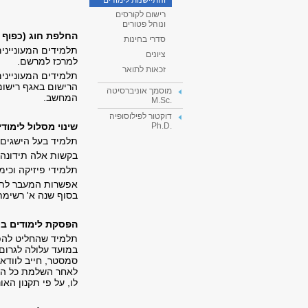
והתיישנות לימודים
רישום לקורסים
ונוהל פטורים
החלפת חוג (כפוף 
סדרי בחינות
תלמידים המעונייני
ציונים
למרכז למרשם.
זכאות לתואר
תלמידים המעונייני
הרישום באגף רישום
מוסמך אוניברסיטה
המחשב.
.M.Sc
דוקטור לפילוסופיה
שינוי מסלול לימוד
.Ph.D
תלמיד בעל הישגים נ
בקשות אלה תידונה ע
תלמידי פיזיקה וכי
אפשרות המעבר לתכנ
בסוף שנה א' רשימת
הפסקת לימודים בי
תלמיד שהחליט להפס
במועד עלולה לגרום
סמסטר, חייב לוודא
לאחר השלמת כל ההל
לו, על פי תקנון הא