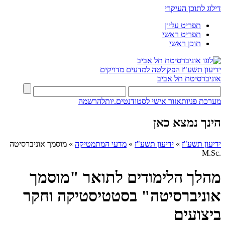
דילוג לתוכן העיקרי
תפריט עליון
תפריט ראשי
תוכן ראשי
ידיעון תשע"ז
הפקולטה למדעים מדויקים
אוניברסיטת תל אביב
מערכת פניות
אזור אישי לסטודנטים.יות
להרשמה
הינך נמצא כאן
ידיעון תשע"ז
»
ידיעון תשע"ז
»
מדעי המתמטיקה
»
מוסמך אוניברסיטה
.M.Sc
מהלך הלימודים לתואר "מוסמך
אוניברסיטה" בסטטיסטיקה וחקר
ביצועים