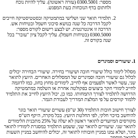
מספר: 0300.5001 (עזרה ראשונה). עליך להיות נוכח
ולחתום בדף הנוכחות בעת המפגש.
תלמידי תואר שני ושלישי במתמטיקה ובסטטיסטיקה חייבים
לקבל הדרכה כל שנה בנושא סיכוני חשמל ובטיחות אש.
הדרכה זו אינטרנטית. יש לבצע רישום לקורס מספר:
0300.5000 (בטיחות חשמל). עליך לקבל ציון "עובר" בכל
שנה בקורס זה.
1. שיעורים וסמינרים
מסלול לימוד כולל שיעורי חובה ושיעורי בחירה. שיעורי הבחירה יכולים
לכלול גם שיעורי חובה וסמינרים של המסלולים האחרים. היועץ לתואר
שני, עשוי לאשר ולפעמים אף לחייב, לימודים מחוץ בחוג, כמו לדוגמה
לחייב לימודי חקר ביצועים בפקולטה אחרת או השלמה במתמטיקה
הדרושה לתלמיד לצורך התמחותו. כמו כן, יכול היועץ לחייב את התלמיד
ללמוד קורסים על פי המלצת המדריך לעבודת הגמר.
לצורך חישוב חובות התלמיד (30 ש"ס) עשויים שיעורי תואר בוגר
להיחשב בזיכוי חלקי, לפי החלטת היועץ. בכל מקרה, היקף הש"ס
מקורסים המיועדים לתואר ראשון לא יעלה על 25% מתכנית הלימודים
לתואר שני. שיעורים לתואר שני, ששמע התלמיד במסגרת לימודיו לתואר
בוגר, ושלא נמנו במניין חובותיו לתואר זה, יכולים להיחשב במניין השעות
לתואר מוסמך.