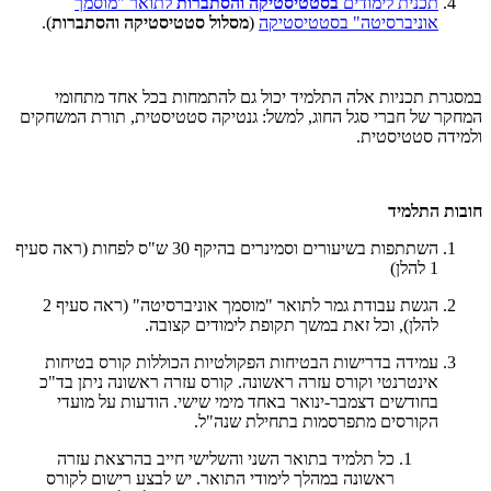
תכנית לימודים
בסטטיסטיקה והסתברות
לתואר "מוסמך
אוניברסיטה" בסטטיסטיקה
(
מסלול סטטיסטיקה והסתברות
).
במסגרת תכניות אלה התלמיד יכול גם להתמחות בכל אחד מתחומי
המחקר של חברי סגל החוג, למשל: גנטיקה סטטיסטית, תורת המשחקים
ולמידה סטטיסטית.
חובות התלמיד
השתתפות בשיעורים וסמינרים בהיקף 30 ש"ס לפחות (ראה סעיף
1 להלן)
הגשת עבודת גמר לתואר "מוסמך אוניברסיטה" (ראה סעיף 2
להלן), וכל זאת במשך תקופת לימודים קצובה.
עמידה בדרישות הבטיחות הפקולטיות הכוללות קורס בטיחות
אינטרנטי וקורס עזרה ראשונה. קורס עזרה ראשונה ניתן בד"כ
בחודשים דצמבר-ינואר באחד מימי שישי. הודעות על מועדי
הקורסים מתפרסמות בתחילת שנה"ל.
כל תלמיד בתואר השני והשלישי חייב בהרצאת עזרה
ראשונה במהלך לימודי התואר. יש לבצע רישום לקורס