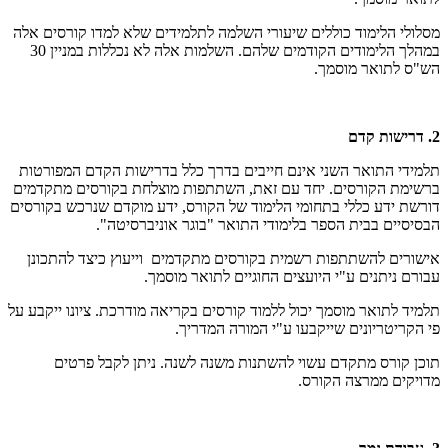
מסלולי הלימוד כוללים שיעורי השלמה לתלמידים שלא למדו קורסים אלה
במהלך הלימודים הקודמים שלהם. השלמות אלה לא נכללות במניין 30
הש"ס לתואר מוסמך.
2. דרישות קדם
תלמידי התואר השני אינם חייבים בדרך כלל בדרישות הקדם המפורטות
ברשימת הקורסים. יחד עם זאת, השתתפות מוצלחת בקורסים מתקדמים
דורשת ידע כללי בתחומי הלימוד של הקורס, ידע מוקדם שנרכש בקורסים
הבסיסיים בבית הספר בלימודי התואר "בוגר אוניברסיטה".
אישורים להשתתפות רשמית בקורסים מתקדמים וייעוץ כיצד להתכונן
עבורם ניתנים ע"י היועצים החוגיים לתואר מוסמך.
תלמיד לתואר מוסמך יכול ללמוד קורסים בקריאה מודרכת. ציונו ייקבע על
פי הקריטריונים שייקבעו ע"י המורה המדריך.
תוכן קורס מתקדם עשוי להשתנות משנה לשנה. ניתן לקבל פרטים
מדויקים ממרצה הקורס.