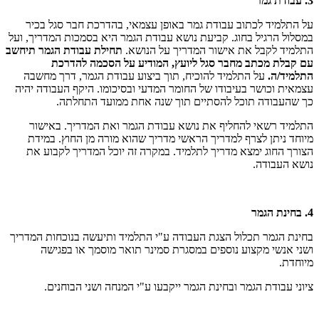
3. עבודת גמר
על התלמיד לכתוב עבודת גמר באופן עצמאי, בהדרכת חבר סגל בכיר
במסלול הרגיל בחוג. קביעת נושא עבודת הגמר היא בסמכות המדריך, ועל
התלמיד לקבל את אישור המדריך על הנושא.
תחילת עבודת הגמר תיחשב
עם קבלת מכתב מחבר סגל ליועץ, המודיע על הסכמה להדרכת
התלמיד/ה.
על התלמיד להוכיח, תוך ביצוע עבודת הגמר, דרך מחשבה
עצמאית וכושר בעיבודו של החומר המדעי ובסיכומו. היקף העבודה יהיה
כך שהעבודה תוכל להסתיים תוך שנה אחת ממועד התחלתה.
התלמיד רשאי להחליף את נושא עבודת הגמר ואת המדריך. באישור
מיוחד ניתן לצרף למדריך הראשי מדריך שהוא מורה מן החוץ. במידת
הצורך החוג ימצא מדריך לתלמיד. במקרה זה יוכל המדריך לקבוע את
נושא העבודה.
4. בחינת הגמר
בחינת הגמר תכלול הצגת העבודה ע"י התלמיד ותיעשה בנוכחות המדריך
ושני אנשי מקצוע נוספים במסגרת סמינר תואר מוסמך או בפגישה
מיוחדת.
ציוני עבודת הגמר ובחינת הגמר ייקבעו ע"י המנחה ושני הבוחנים.