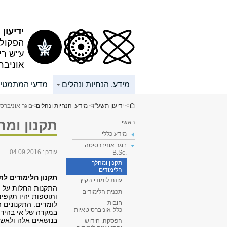
תוכן
תפריט
עליון
ראשי
ידיעון
הפקולט
ע"ש רי
אוניבר
מידע, הנחיות ונהלים
מדעי המתמטי
הינך נמצא כאן
>
ידיעון תשע"ז
>
מידע, הנחיות ונהלים
>
בוגר אוניברסיטה 
תקנון ומהל
ראשי
מידע כללי
בוגר אוניברסיטה
עודכן:
04.09.2016
.B.Sc
תקנון ומהלך
הלימודים
תקנון הלימודים לת
עונת לימודי הקיץ
התקנות החלות על ה
תכנית הלימודים
ותוספות יהיו תקפים
חובות
לומדים. התקנונים 
כלל-אוניברסיטאיות
במקרה של אי בהירו
בנושאים אלה ולאשר
הפסקה, חידוש