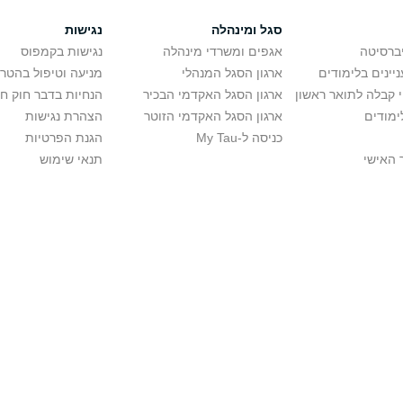
סגל ומינהלה
נגישות
יברסיטה
אגפים ומשרדי מינהלה
נגישות בקמפוס
יינים בלימודים
ארגון הסגל המנהלי
מניעה וטיפול בהטר
י קבלה לתואר ראשון
ארגון הסגל האקדמי הבכיר
הנחיות בדבר חוק ח
ימודים
ארגון הסגל האקדמי הזוטר
הצהרת נגישות
כניסה ל-My Tau
הגנת הפרטיות
 האישי
תנאי שימוש