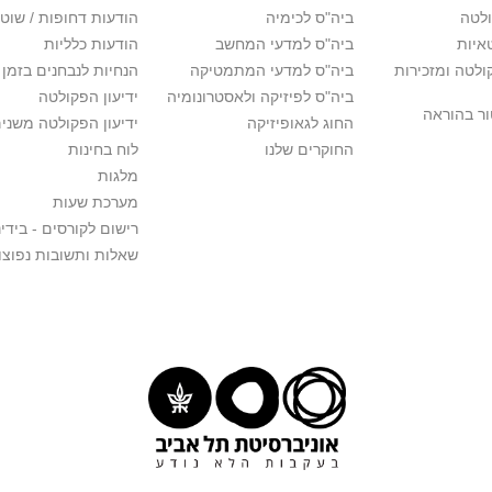
לטה
ביה"ס לכימיה
הודעות דחופות / שוט
איות
ביה"ס למדעי המחשב
הודעות כלליות
לטה ומזכירות
ביה"ס למדעי המתמטיקה
הנחיות לנבחנים בזמן 
ביה"ס לפיזיקה ולאסטרונומיה
ידיעון הפקולטה
ור בהוראה
החוג לגאופיזיקה
ידיעון הפקולטה משני
החוקרים שלנו
לוח בחינות
מלגות
מערכת שעות
רישום לקורסים - בידינ
שאלות ותשובות נפוצו