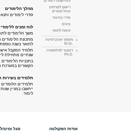
והתיישנות לימודים
רישום לקורסים
מהלך הלימודים
ונוהל פטורים
סדרי לימודים ותנא
סדרי בחינות
ציונים
לוח זמנים ללימודי 
זכאות לתואר
משך הלימודים לתואר
מתכונת הלימודים ה
מוסמך אוניברסיטה
לתואר בשנה נוספת 
.M.Sc
דוקטור לפילוסופיה
שנתיים מתחילת לי
.Ph.D
בתכניות הלימודים ה
הקשורים במערכת ה
תלמידים בשירות 
תלמידים הלומדים ב
ייחשבו במניין שנו
לימוד.
אודות הפקולטה
סגל ומינהל