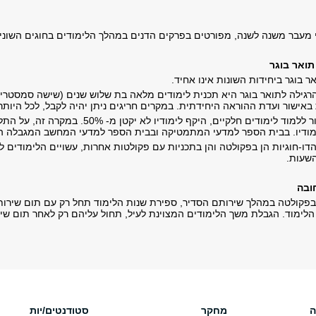
י מעבר משנה לשנה, מפורטים בפרקים הדנים במהלך הלימודים בחוגים השוני
תואר בוגר
 בוגר ביחידות השונות אינו אחיד.
רגילה לתואר בוגר היא תכנית לימודים מלאה בת שלוש שנים (שישה סמסטרים
באישור ועדת ההוראה היחידתית. במקרים חריגים ניתן יהיה לקבל, לכל היות
תלמיד המקבל אישור ללמוד לימודים חלקיים, הי
מודיו. בבית הספר למדעי המתמטיקה ובבית הספר למדעי המחשב המגבלה ה
דו-חוגיות הן בפקולטה והן בתכניות עם פקולטות אחרות, עשויים הלימודים ל
שעות.
חובה
פקולטה במהלך שירותם הסדיר, ספירת שנות הלימוד תחל רק עם תום שירותם
ת הלימוד. הגבלת משך הלימודים המצוינת לעיל, תחול עליהם רק לאחר תום שי
ה
מחקר
סטודנטים/יות