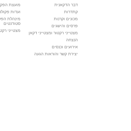
דבר הדקאנית
מועצת הפקו
קתדרות
ועדות פקולט
מכונים וקרנות
מינהלת הפקו
סטודנטים
פרסים והישגים
מצטייני רקט
מצטייני רקטור ומצטייני דקאן
הנצחה
אירועים וכנסים
יצירת קשר והוראות הגעה