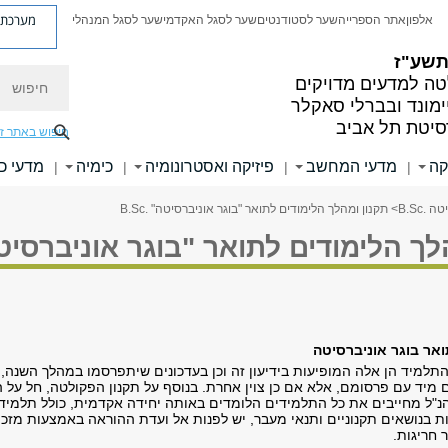
מערכת פ
אלפון
אתר הספרייה
שער לסטודנטים
שער לסגל האקדמי
שער לסגל המנהלי
 תשע"ז
חיפוש
ה למדעים מדויקים
ימונד ובברלי סאקלר
סיטת תל אביב
חיפוש באתר ז
קה
מדעי המחשב
פיזיקה ואסטרונומיה
כימיה
מדעי כ
|
|
|
|
.B.Sc
> תקנון ומהלך הלימודים לתואר "בוגר אוניברסיטה" .B.Sc
ך הלימודים לתואר "בוגר אוניברסיטה" .
ואר בוגר אוניברסיטה
תלמיד הן אלה המופיעות בידיעון זה וכן בעדכונים שיתפרסמו במהלך השנה,
 מיד עם פרסומם, אלא אם כן צוין אחרת. בנוסף על תקנון הפקולטה, חל על 
הנ"ל מחייבים את כל התלמידים הלומדים באותה יחידה אקדמית, כולל תלמידי
ת בנושאים תקנוניים ותנאי מעבר, יש לפנות אל ועדת ההוראה באמצעות מזכ
 חריגות.