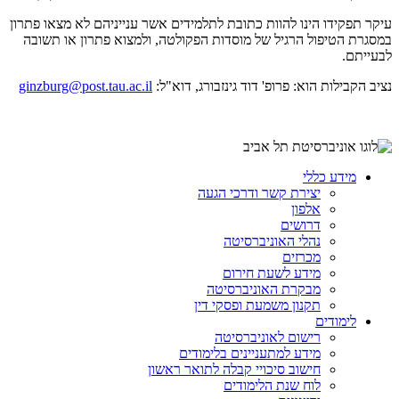
עיקר תפקידו הינו להוות כתובת לתלמידים אשר ענייניהם לא מצאו פתרון
במסגרת הטיפול הרגיל של מוסדות הפקולטה, ולמצוא פתרון או תשובה
לבעייתם.
נציב הקבילות הוא: פרופ' דוד גינזבורג, דוא"ל:
ginzburg@post.tau.ac.il
מידע כללי
יצירת קשר ודרכי הגעה
אלפון
דרושים
נהלי האוניברסיטה
מכרזים
מידע לשעת חירום
מבקרת האוניברסיטה
תקנון משמעת ופסקי דין
לימודים
רישום לאוניברסיטה
מידע למתעניינים בלימודים
חישוב סיכויי קבלה לתואר ראשון
לוח שנת הלימודים