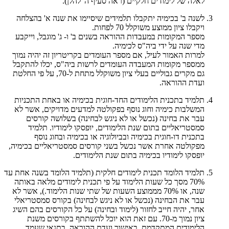
לאלה של לימודים חלקיים (ראה סעיף ה' להלן).
לשנה ב' בכימיה יתקבלו תלמידים שיסיימו את שנה א' בהצלחה
ויקבלו ציון ממוצע משוקלל 70 לפחות.
מספר המקומות במעבדות ההוראה בשנים ב' ו- ג' מוגבל, וייקבע
מדי שנה על ידי ביה"ס לכימיה.
למרות האמור לעיל, אם מספר העומדים בקריטריון זה יהיה נמוך
ממספר מקומות המעבדה העומדים לרשות ביה"ס, יכלו להתקבל
גם מקרים גבוליים בעלי ציון משוקלל מתחת ל-70, על פי החלטת
ועדת ההוראה.
תלמיד בתכנית הלימודים החד-חוגית בכימיה או באחת התכניות
המשלבות כימיה וחוג נוסף בפקולטה למדעים מדויקים, אשר לא
עבר את בחינה (נכשל או לא ניגש לבחינה) בשלושה קורסים
סמסטריאליים בתום שנת הלימודים, יופסקו לימודיו. תלמיד
בתכנית דו-חוגית בכימיה ובביולוגיה או בכימיה ובחוג נוסף
מפקולטה אחרת אשר נכשל בשני קורסים סמסטריאליים בכימיה,
יופסקו לימודיו בכימיה בתום שנת הלימודים.
תלמיד הלומד תכנית לימודים חלקית (תלמיד הלומד בשנה אחת עד
70% מסך כל שעות הלימוד על פי תכנית לימודים מלאה באותה
שנה, או 70% מממוצע השעות של שתי שנות הלימוד.), אשר לא
עבר את הבחינה (נכשל או לא ניגש לבחינה) בקורס סמסטריאלי
אחר, יהיה חייב לחזור (לימוד ובחינה) על כל הקורסים בהם השיג
ציון נמוך מ-70. עם זאת הוא יוכל להשתתף בקורסים משנת
הלימודים המתקדמת, באישור ועדת ההוראה, בתנאי שעמד