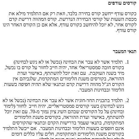
קורסים עודפים
כקורס עודף ייחשב קורס בחירה בלבד, וזאת רק אם התלמיד מילא את
מכסת השעות של קורסי הבחירה הנדרשת. קורס המהווה דרישת קדם
לקורס אחר, לא יוכל להיחשב כקורס עודף, אלא אם כן הקורס האחר הינו
קורס עודף.
תנאי המעבר
תלמיד אשר לא עבר את הבחינה (נכשל או לא ניגש לבחינה)
בקורס חובה סמסטריאלי אחד, יהיה חייב לחזור על קורס בו נכשל,
מיד בשנה העוקבת. עם זאת יוכל להשתתף, באישור ועדת
ההוראה, בקורסים משנת הלימודים המתקדמת, שלגביהם אין
הקורס הנ"ל מהווה דרישת קדם ובתנאי שלא תהיה חפיפה בשעות
הלימוד ובבחינות המעבר.
תלמיד בתכנית החד-חוגית אשר לא עבר את הבחינה (נכשל או לא
ניגש לבחינה) בשני קורסים סמסטריאליים, יהיה חייב לחזור (לימוד
ובחינה) על כל הקורסים שבהם השיג ציון נמוך מ-70. עם זאת יוכל
להשתתף, באישור ועדת ההוראה, בקורסים משנת הלימודים
המתקדמת, בתנאי שעמד בדרישות הקדם ובתנאי שהקורסים
אינם חופפים בשעות הלימוד ובבחינות המעבר. אם ייכשל התלמיד
בקורסים משנת הלימודים המתקדמת, חלים עליו כללים דומים