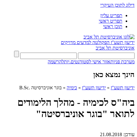
דילוג לתוכן העיקרי
תפריט עליון
תפריט ראשי
תוכן ראשי
ידיעון תשע"ז
הפקולטה למדעים מדויקים
אוניברסיטת תל אביב
מערכת פניות
אזור אישי לסטודנטים.יות
להרשמה
הינך נמצא כאן
ידיעון תשע"ז
»
ידיעון תשע"ז
»
כימיה
»
בוגר אוניברסיטה .B.Sc
ביה"ס לכימיה - מהלך הלימודים
לתואר "בוגר אוניברסיטה"
עודכן:
21.08.2018