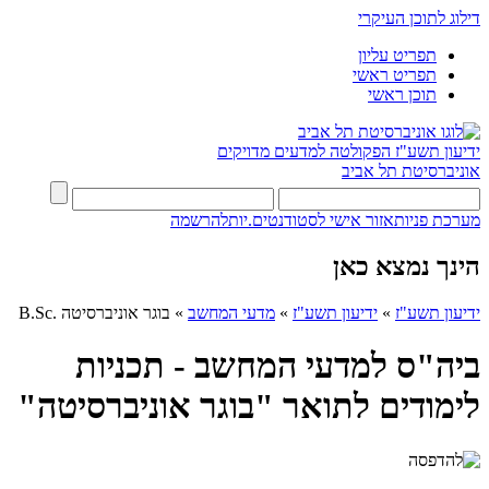
דילוג לתוכן העיקרי
תפריט עליון
תפריט ראשי
תוכן ראשי
ידיעון תשע"ז
הפקולטה למדעים מדויקים
אוניברסיטת תל אביב
מערכת פניות
אזור אישי לסטודנטים.יות
להרשמה
הינך נמצא כאן
ידיעון תשע"ז
»
ידיעון תשע"ז
»
מדעי המחשב
»
בוגר אוניברסיטה .B.Sc
ביה"ס למדעי המחשב - תכניות
לימודים לתואר "בוגר אוניברסיטה"