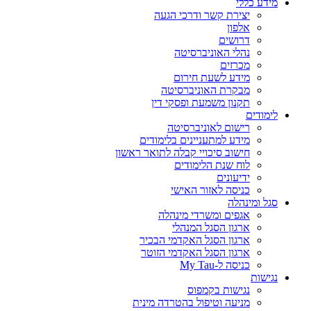
מידע כללי
יצירת קשר ודרכי הגעה
אלפון
דרושים
נהלי האוניברסיטה
מכרזים
מידע לשעת חירום
מבקרת האוניברסיטה
תקנון משמעת ופסקי דין
לימודים
רישום לאוניברסיטה
מידע למתעניינים בלימודים
חישוב סיכויי קבלה לתואר ראשון
לוח שנת הלימודים
ידיעונים
כניסה לאזור האישי
סגל ומינהלה
אגפים ומשרדי מינהלה
ארגון הסגל המנהלי
ארגון הסגל האקדמי הבכיר
ארגון הסגל האקדמי הזוטר
כניסה ל-My Tau
נגישות
נגישות בקמפוס
מניעה וטיפול בהטרדה מינית