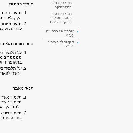
תכני הקורסים
מועדי בחינות
במתמטיקה
מועדי בחינות
תכני הקורסים
הקיץ לעיתים
בסטטיסטיקה
ובחקר ביצועים
מועד מיוחד 
לבחינה ולזכא
מוסמך אוניברסיטה
.M.Sc
דוקטור לפילוסופיה
סיום חובות הלימוד
.Ph.D
על תלמיד בי
סמסטרים אק
בתקופה זו א
על תלמיד בי
יורשה להארי
תנאי מעבר
תלמיד אשר לא
תלמיד אשר לא
יילמד הקורס
תלמיד שנכשל
בחירה אותו 