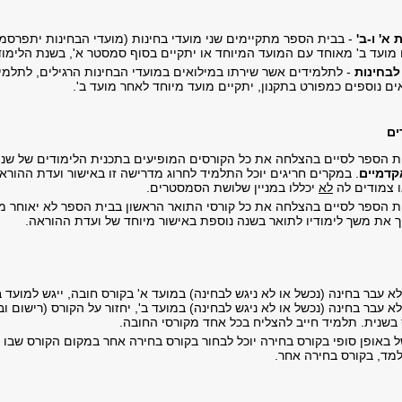
 א' ו-ב'
- בבית הספר מתקיימים שני מועדי בחינות (מועדי הבחינות יתפרסמ
 מועד ב' מאוחד עם המועד המיוחד או יתקיים בסוף סמסטר א', בשנת הלימו
לבחינות
- לתלמידים אשר שירתו במילואים במועדי הבחינות הרגילים, לתלמ
ים נוספים כמפורט בתקנון, יתקיים מועד מיוחד לאחר מועד ב'.
ים
ת הספר לסיים בהצלחה את כל הקורסים המופיעים בתכנית הלימודים של שנ
דמיים
. במקרים חריגים יוכל התלמיד לחרוג מדרישה זו באישור ועדת ההוראה
ו צמודים לה
לא
יכללו במניין שלושת הסמסטרים.
ת הספר לסיים בהצלחה את כל קורסי התואר הראשון בבית הספר לא יאוחר מש
ך את משך לימודיו לתואר בשנה נוספת באישור מיוחד של ועדת ההוראה.
 עבר בחינה (נכשל או לא ניגש לבחינה) במועד א' בקורס חובה, ייגש למועד ב
 עבר בחינה (נכשל או לא ניגש לבחינה) במועד ב', יחזור על הקורס (רישום 
 בשנית. תלמיד חייב להצליח בכל אחד מקורסי החובה.
 באופן סופי בקורס בחירה יוכל לבחור בקורס בחירה אחר במקום הקורס שבו נ
למד, בקורס בחירה אחר.