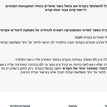
כל להשתתף בקורס אם נכשל בשני מועדים באחד המקצועות המהווים
דרישת קדם עבור אותו קורס
.
בית הספר למדעי המתמטיקה רשאית להחליט על הפסקת לימודים אקדמי
 פעמיים בקורס
חובה
.
 ארבע פעמים בקורסי חובה (תלמיד לא יורשה לחזור על יותר משלושה קורסי 
ון אליו ניגש התלמיד.
כישלון בקורס - תלמיד שלא ניגש לאף בחינה או קיבל ציון נמו
ימודי סמסטר אחד של הקורס
יחשב כנכשל בקורס. ניתן לתקן כישלון רק על 
לחזור על יותר משלושה קורסי חובה אלא באישור ועדת הוראה
).
ה
מחקר
סטודנטים/יות