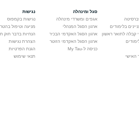
סגל ומינהלה
נגישות
יברסיטה
אגפים ומשרדי מינהלה
נגישות בקמפוס
יינים בלימודים
ארגון הסגל המנהלי
מניעה וטיפול בהטר
י קבלה לתואר ראשון
ארגון הסגל האקדמי הבכיר
הנחיות בדבר חוק ח
ימודים
ארגון הסגל האקדמי הזוטר
הצהרת נגישות
כניסה ל-My Tau
הגנת הפרטיות
 האישי
תנאי שימוש