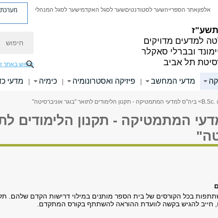
מערכת פ
אלפון
אתר הספרייה
שער לסטודנטים
שער לסגל האקדמי
שער לסגל המנהלי
 תשע"ז
חיפוש
ה למדעים מדויקים
ימונד ובברלי סאקלר
סיטת תל אביב
חיפוש באתר ז
קה
מדעי המחשב
פיזיקה ואסטרונומיה
כימיה
מדעי כד
|
|
|
B.
> ביה"ס למדעי המתמטיקה - תקנון הלימודים לתואר "בוגר אוניברסיטה"
עי המתמטיקה - תקנון הלימודים לתו
טה"
תתפות בכל הקורסים של בית הספר מותנים במילוי דרישות הקדם שלהם. תל
 חייב להגיש בקשה לוועדת ההוראה להשתתף בקורס המתקדם.