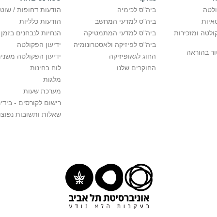
לטה
ביה"ס לכימיה
הודעות דחופות / שוט
איות
ביה"ס למדעי המחשב
הודעות כלליות
לטה ומזכירות
ביה"ס למדעי המתמטיקה
הנחיות לנבחנים בזמן 
ביה"ס לפיזיקה ולאסטרונומיה
ידיעון הפקולטה
ור בהוראה
החוג לגאופיזיקה
ידיעון הפקולטה משני
החוקרים שלנו
לוח בחינות
מלגות
מערכת שעות
רישום לקורסים - בידינ
שאלות ותשובות נפוצו