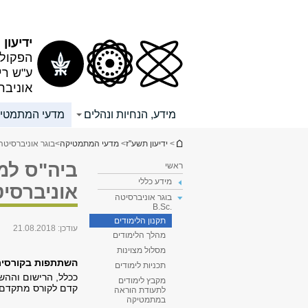
תוכן
תפריט
עליון
ראשי
ידיעון
הפקולט
ע"ש רי
אוניבר
מידע, הנחיות ונהלים
מדעי המתמטי
הינך נמצא כאן
>
ידיעון תשע"ז
>
מדעי המתמטיקה
>
בוגר אוניברסיטה .Sc
ביה"ס למד
ראשי
מידע כללי
אוניברסי
בוגר אוניברסיטה
.B.Sc
תקנון הלימודים
עודכן:
21.08.2018
מהלך הלימודים
מסלול מצוינות
השתתפות בקורסים
תכניות לימודים
ככלל, הרישום וההש
מקבץ לימודים
קדם לקורס מתקדם,
לתעודת הוראה
במתמטיקה