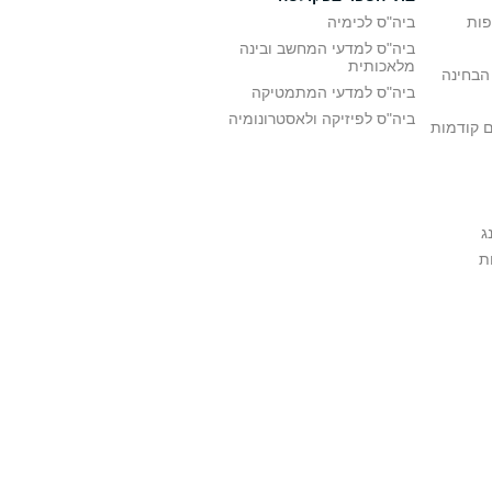
פות
ביה"ס לכימיה
ביה"ס למדעי המחשב ובינה
מלאכותית
הבחינה
ביה"ס למדעי המתמטיקה
ביה"ס לפיזיקה ולאסטרונומיה
ם קודמות
ג
ת