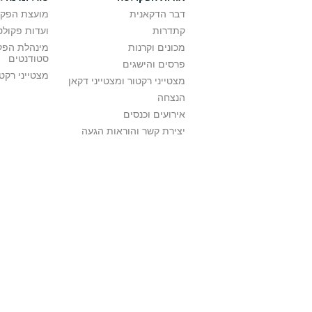
דבר הדקאנית
מועצת הפקו
קתדרות
ועדות פקולט
מכונים וקרנות
מינהלת הפקו
סטודנטים
פרסים והישגים
מצטייני רקט
מצטייני רקטור ומצטייני דקאן
הנצחה
אירועים וכנסים
יצירת קשר והוראות הגעה