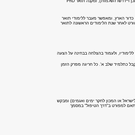
, מיועד לבעלי תואר שני במדעי כדור הארץ או בתחומי מדע אחרים (ייתכן ויידרשו השלמות), ומקנה תואר PhD
י כדור הארץ, ומאפשר מעבר ללימודי תואר
דנט יתקבל למסלול הישיר לדוקטורט לאחר שנת הלימודים הראשונה לתואר
לימודיו, ולעמוד בהצלחה בבחינה על הצעה
ל כתלמיד שלב א'. כל חריגה מפרק הזמן
ישראל או המכון לחקר ימים ואגמים) ומבקש
תאם למפורט ב"דרך הטיפול" במסמך