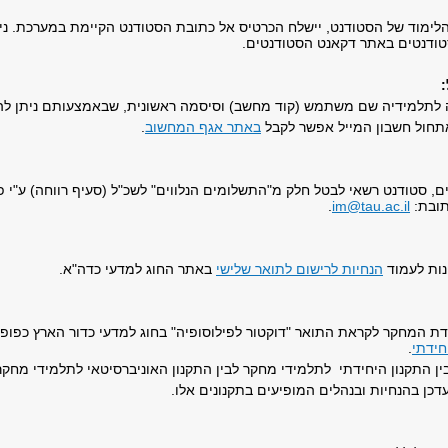
לימוד של הסטודנט, יישלח הכרטיס אל כתובת הסטודנט הקיימת במערכת. ניתן
טודנטים באתר דקאנט הסטודנטים.
לתלמידיה שם משתמש (קוד מחשב) וסיסמה ראשונית, שבאמצעותם ניתן להז
תחול חשבון המייל אפשר לקבל
באתר אגף המחשוב
.
תובת:
im@tau.ac.il
.
נות לעמוד
הנחיות לרישום לתואר שלישי
באתר החוג למדעי כדה"א.
דת המחקר לקראת התואר "דוקטור לפילוסופיה" בחוג למדעי כדור הארץ כפופי
חידתי
.
 התקנון היחידתי לתלמידי מחקר לבין התקנון האוניברסיטאי לתלמידי מחקר,
כן בהנחיות ובנהלים המופיעים בתקנונים אלו.