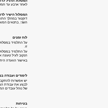
המסלול הרגיל לדו
לאחר ארבע עד חמש 
המסלול הישיר לדו
השני, בתנאים המוג
לוח זמנים
על התלמיד במסלול 
זו.
על התלמיד במסלול 
הנקוב לעיל טעונה א
באישור הוועדה היח
לימודים ועבודה במ
יש אפשרות להתקבל 
לבצע את עבודת המח
של נוהל עובדים המ
בטיחות