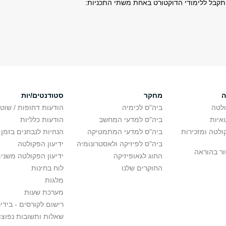
תקבל ללימודי הדוקטורט באחת משתי התכניות:
ה
מחקר
סטודנטים/יות
לטה
ביה"ס לכימיה
הודעות דחופות / שוט
איות
ביה"ס למדעי המחשב
הודעות כלליות
לטה ומזכירות
ביה"ס למדעי המתמטיקה
הנחיות לנבחנים בזמן 
ביה"ס לפיזיקה ולאסטרונומיה
ידיעון הפקולטה
ור בהוראה
החוג לגאופיזיקה
ידיעון הפקולטה משני
החוקרים שלנו
לוח בחינות
מלגות
מערכת שעות
רישום לקורסים - בידינ
שאלות ותשובות נפוצו