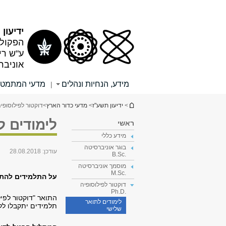
תוכן
תפריט
עליון
ראשי
ידיעון
הפקולט
ע"ש רי
אוניבר
מידע, הנחיות ונהלים
מדעי המתמטי
|
הינך נמצא כאן
>
ידיעון תשע"ז
>
מדעי כדור הארץ
>
דוקטור לפילוסופיה ..D
לימודים ל
ראשי
מידע כללי
בוגר אוניברסיטה
עודכן:
28.08.2018
.B.Sc
מוסמך אוניברסיטה
.M.Sc
על התלמידים להת
דוקטור לפילוסופיה
.Ph.D
לימודים לתואר
תלמידים יתקבלו ללי
שלישי