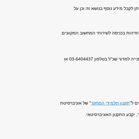
 לקבל מידע נוסף בנושא זה וכן על
דהות בכניסה לשירותי המחשוב המקוונים.
לאחר קבלה ללימודים, סטודנט רשאי לבטל חלק מ"התשלומים הנלווים" לשכ"ל (סעיף רווחה) ע"י פנייה למדור שכ"ל בטלפון 03-6404437 או
ם ל"
תקנון תלמידי המחקר
" של אוניברסיטת
 יקבע התקנון האוניברסיטאי.