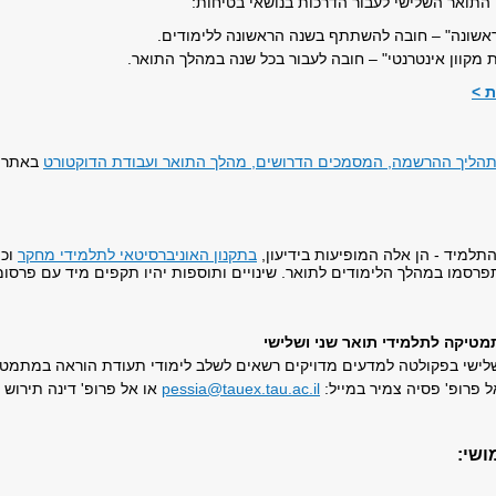
 התואר השלישי לעבור הדרכות בנושאי בטיחות:
ראשונה" – חובה להשתתף בשנה הראשונה ללימודים.
 מקוון אינטרנטי" – חובה לעבור בכל שנה במהלך התואר.
ת >
הליך ההרשמה, המסמכים הדרושים, מהלך התואר ועבודת הדוקטורט
באתר ב
תלמיד - הן אלה המופיעות בידיעון,
בתקנון האוניברסיטאי לתלמידי מחקר
וכן
רסמו במהלך הלימודים לתואר. שינויים ותוספות יהיו תקפים מיד עם פרסומ
טיקה לתלמידי תואר שני ושלישי
שלישי בפקולטה למדעים מדויקים רשאים לשלב לימודי תעודת הוראה במתמטי
 פרופ' פסיה צמיר במייל:
pessia@tauex.tau.ac.il
או אל פרופ' דינה תירוש 
ושי: