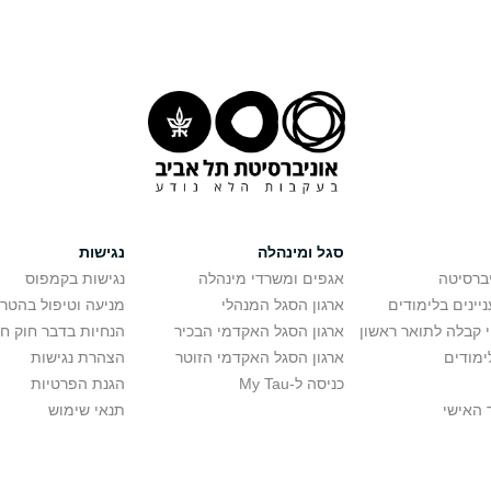
סגל ומינהלה
נגישות
יברסיטה
אגפים ומשרדי מינהלה
נגישות בקמפוס
יינים בלימודים
ארגון הסגל המנהלי
מניעה וטיפול בהטר
י קבלה לתואר ראשון
ארגון הסגל האקדמי הבכיר
הנחיות בדבר חוק ח
ימודים
ארגון הסגל האקדמי הזוטר
הצהרת נגישות
כניסה ל-My Tau
הגנת הפרטיות
 האישי
תנאי שימוש