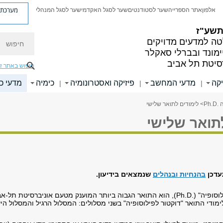
מערכת פ
אלפון
אתר הספרייה
שער לסטודנטים
שער לסגל האקדמי
שער לסגל המנהלי
 תשע"ז
חיפוש
ה למדעים מדויקים
ימונד ובברלי סאקלר
סיטת תל אביב
חיפוש באתר ז
קה
מדעי המחשב
פיזיקה ואסטרונומיה
כימיה
מדעי כ
|
|
|
Ph
> לימודים לתואר שלישי
תואר שלישי
עדכן
בהנחיות ובנהלים
שנמצאים בידיעון.
התואר "דוקטור לפילוסופיה" (.Ph.D), הוא התואר הגבוה ביותר המוענק מטעם אוניברסיטת תל-
מודי התואר "דוקטור לפילוסופיה" בשני מסלולים: המסלול הרגיל והמסלול היש