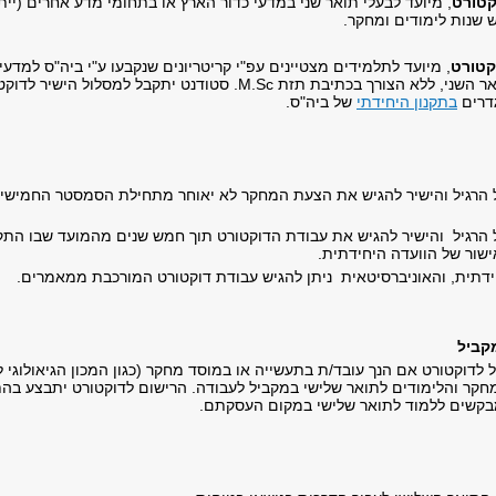
קטורט
שנות לימודים ומחקר.
קטורט
, מיועד לתלמידים מצטיינים עפ"י קריטריונים שנקבעו ע"י ביה"ס למדע
דוקטור במהלך התואר השני, ללא הצורך בכתיבת תזת M.Sc. סטו
דרים
בתקנון היחידתי
של ביה"ס.
הרגיל והישיר להגיש את הצעת המחקר לא יאוחר מתחילת הסמסטר החמישי ל
הרגיל והישיר להגיש את עבודת הדוקטורט תוך חמש שנים מהמועד שבו התקב
ישור של הוועדה היחידתית.
ידתית, והאוניברסיטאית ניתן להגיש עבודת דוקטורט המורכבת ממאמרים.
קביל
לדוקטורט אם הנך עובד/ת בתעשייה או במוסד מחקר (כגון המכון הגיאולוגי ל
קר והלימודים לתואר שלישי במקביל לעבודה. הרישום לדוקטורט יתבצע בה
בקשים ללמוד לתואר שלישי במקום העסקתם.