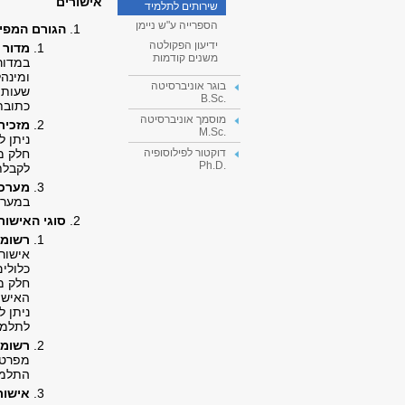
אישורים
שירותים לתלמיד
הספרייה ע"ש ניימן
הגורם המפיק
ידיעון הפקולטה
מדור 
משנים קודמות
במדור
ומינה
בוגר אוניברסיטה
שעות הקבלה:
.B.Sc
כתובת
מוסמך אוניברסיטה
מזכיר
.M.Sc
ניתן 
חלק מ
דוקטור לפילוסופיה
.Ph.D
לקבלת
מערכת
במערכ
סוגי האישור
רשומת
אישור
כלולי
חלק מ
האישור
ניתן ל
לתלמי
רשומת
מפרטת
התלמי
אישור