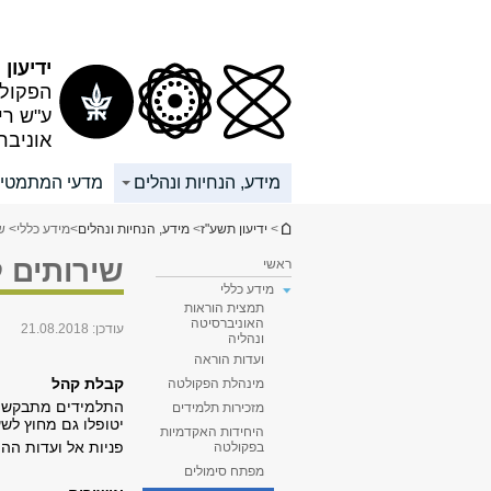
תוכן
תפריט
עליון
ראשי
ידיעון
הפקולט
ע"ש רי
אוניבר
מידע, הנחיות ונהלים
מדעי המתמטי
הינך נמצא כאן
>
ידיעון תשע"ז
>
מידע, הנחיות ונהלים
>
מידע כללי
> ש
שירותים 
ראשי
מידע כללי
תמצית הוראות
האוניברסיטה
עודכן:
21.08.2018
ונהליה
ועדות הוראה
קבלת קהל
מינהלת הפקולטה
התלמידים מתבקשים 
מזכירות תלמידים
יטופלו גם מחוץ לש
היחידות האקדמיות
פניות אל ועדות הה
בפקולטה
מפתח סימולים