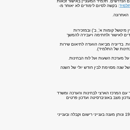
ים הנדרשים. תלמיד המעוניין באישור זכאות
תלמיד
: בקשה לסיום לימודים לא יאוחר מ-
 האחרונה.
מיטשל קומות א', ב') ובמזכירות
ים לאישור ולחתימה ויעבירה להמשך
ת. בדיוניה מביאה הוועדה לתיאום שירות
בחינות של התלמיד).
על מערכת השעות ועל לוח הבחינות.
ש אוקטובר של שנה מסוימת לבין חודש יולי של השנה
 עם המרכז הארצי לבחינות והערכה ומשרד
דכון מצב באוניברסיטה ועדכון פרטים
האגף מפעיל את מוקד הפניות, מוקד כל האוניברסית"א, הפועל בימים א-ה בין השעות 19:00-09:00 ונותן מענה בענייני רישום וקבלה ובענייני