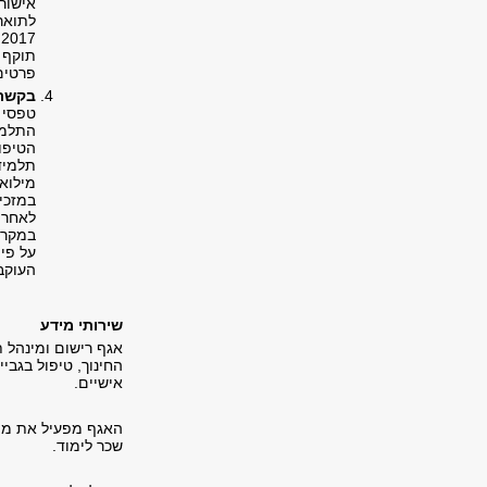
אישור 
לתואר
.2017.
תוקף 
פרטים
בקשת 
טפסי ב
התלמי
הטיפו
תלמיד 
מילואי
במזכיר
לאחר 
במקרה
העוקב
שירותי מידע
אגף רישום ומינהל 
החינוך, טיפול בגבי
אישיים.
שכר לימוד.