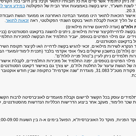
זה ניתן לתלמיד אשר סיים את כל חובותיו לתואר וקיבל ציון חיובי בכל הקורס
 לשנת תשע"ד, יגיש בקשה באמצעות אתר הבית של הפקולטה
במידע אישי ל
20.3
אישור הזכאות לתואר הינו ממועד הבחינה האחרונה או ממועד הגשת העבודה
 על הליך זכאות לקבלת תואר בטקס השנתי הפקולטטי, ראה
זכאות לתואר
.
ולת"ם
(ועדה לתיאום שירות מילואים)
קשה לדחיית/קיצור שירות מילואים, ניתנים להשגה בדקאנט הסטודנטים (בניין 
דים. עם מילוי הפרטים בטופס, יעביר התלמיד את הבקשה למזכירות התלמיד
ל בדקאנט הסטודנטים.
הנקרא לשירות מילואים, זכאי להגיש בקשה לדחייה ו/או לקיצור תקופת השירו
ם (ולת"ם) בחשבון שיקולים בעלי אופי אקדמי בלבד (תכנית לימודיו/מועדי ה
ות תלמידים ניתן לעיין ב"נוהל פנייה לולת"ם".
מילוי הפרטים בטפסים, יפנה התלמיד אל מזכירות התלמידים, לקבלת אישור 
 של הגשת ערעור על החלטת ולת"ם, יש צורך גם באישור דקאנט הסטודנטים.
על פי פקודת מטכ"ל 31.083, מוגדרת "שנה אקדמית" כתקופה שבין חוד
ת.
תלמידים עוסק בכל הקשור לרישום וקבלת מועמדים לאוניברסיטה לרבות הקשר
ית שכר הלימוד, מעקב אחר ביצוע הדרישות הכלליות הנדרשות מהסטודנטים, ע