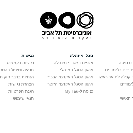
סגל ומינהלה
נגישות
יברסיטה
אגפים ומשרדי מינהלה
נגישות בקמפוס
יינים בלימודים
ארגון הסגל המנהלי
מניעה וטיפול בהטר
י קבלה לתואר ראשון
ארגון הסגל האקדמי הבכיר
הנחיות בדבר חוק ח
ימודים
ארגון הסגל האקדמי הזוטר
הצהרת נגישות
כניסה ל-My Tau
הגנת הפרטיות
 האישי
תנאי שימוש