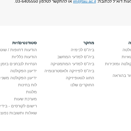
ות דוא"ל לכתובת:
im@tau.ac.il
או להתקשר לטלפון 03-6405550.
ה
מחקר
סטודנטים/יות
לטה
ביה"ס לכימיה
הודעות דחופות / שוט
איות
ביה"ס למדעי המחשב
הודעות כלליות
לטה ומזכירות
ביה"ס למדעי המתמטיקה
הנחיות לנבחנים בזמן 
ביה"ס לפיזיקה ולאסטרונומיה
ידיעון הפקולטה
ור בהוראה
החוג לגאופיזיקה
ידיעון הפקולטה משני
החוקרים שלנו
לוח בחינות
מלגות
מערכת שעות
רישום לקורסים - בידינ
שאלות ותשובות נפוצו