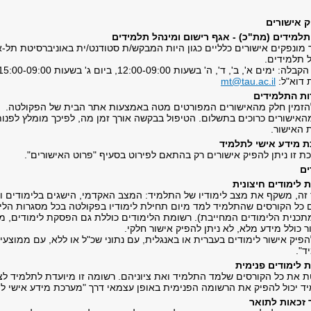
 אישורים
תלמידים (מת"כ) - אגף רישום ומינהל תלמידים
 מונפקים אישורים כלליים כגון היות המבקש/ת סטודנט/ית באוניברסיטת תל-א
ל תלמידים.
 ימים א', ב', ד', ה' בשעות 12:00-09:00, ביום ג' בשעות 15:00-09:00.
 דוא"ל:
mt@tau.ac.il
ות התלמידים
להזמין חלק מהאישורים המפורטים מטה באמצעות אתר הבית של הפקולטה.
האישורים כרוכים בתשלום. הטיפול בבקשה אורך זמן מה, לפיכך מומלץ לפנו
 האישור.
 מידע אישי לתלמיד
ת זו ניתן להפיק אישורים רק בהתאם לפירוט בסעיף "פרוט האישורים".
ים
 לימודים חיצונית
 זה, משקף את מצב לימודיו של התלמיד: המצב האקדמי, הישגים בלימודים ופ
ם כל הקורסים שהתלמיד למד מיום תחילת לימודיו בפקולטה בכל מסגרות הלימו
תכנית הלימודים המחייבת). רשומת הלימודים כוללת גם הפסקת לימודים, מכל
 כולל מידע מלא, לא ניתן להפיק אישור חלקי.
הפיק אישור לימודים בעברית או באנגלית, עם נתוני שכ"ל או ללא, עם ממוצ
ד".
 לימודים פנימית
 את כל הקורסים שלמד התלמיד ואת ציוניהם. רשומה זו מיועדת לתלמיד לצו
ד יכול להפיק את הרשומה הפנימית באופן עצמאי דרך "מערכת מידע אישי ל
 זכאות לתואר