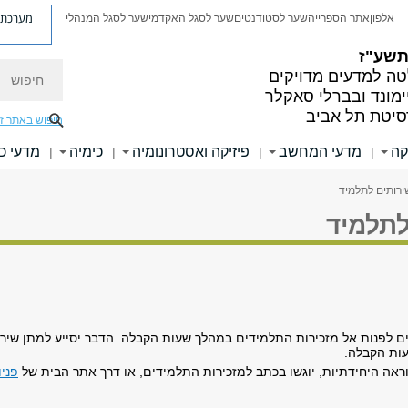
מערכת פ
אלפון
אתר הספרייה
שער לסטודנטים
שער לסגל האקדמי
שער לסגל המנהלי
 תשע"ז
חיפוש
ה למדעים מדויקים
ימונד ובברלי סאקלר
סיטת תל אביב
חיפוש באתר ז
קה
מדעי המחשב
פיזיקה ואסטרונומיה
כימיה
מדעי כ
|
|
|
|
ירותים לתלמיד
לתלמיד
לפנות אל מזכירות התלמידים במהלך שעות הקבלה. הדבר יסייע למתן שירות י
עות הקבלה.
וראה היחידתיות, יוגשו בכתב למזכירות התלמידים, או דרך אתר הבית של
פניו