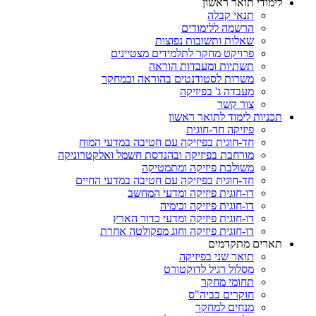
לימודי תואר ראשון
תנאי קבלה
הרשמה ללימודים
שאלות ותשובות נפוצות
פרויקט מחקר לתלמידים מצטיינים
תשתיות ומעבדות הוראה
משרות לסטודנטים בהוראה ובמחקר
מעבדה ג' בפיזיקה
צור קשר
תכניות לימוד לתואר ראשון
פיזיקה חד-חוגית
חד-חוגית בפיזיקה עם חטיבה במדעי המוח
מורחבת בפיזיקה ובהנדסת חשמל ואלקטרוניקה
משולבת פיזיקה ומתמטיקה
חד-חוגית בפיזיקה עם חטיבה במדעי החיים
דו-חוגית פיזיקה ומדעי המחשב
דו-חוגית פיזיקה וכימיה
דו-חוגית פיזיקה ומדעי כדור הארץ
דו-חוגית פיזיקה וחוג מפקולטה אחרת
תארים מתקדמים
תואר שני בפיזיקה
מסלול רגיל לדוקטורט
תחומי מחקר
חוקרים בביה"ס
מנחים למחקר