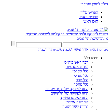
דילוג לתוכן העיקרי
תפריט עליון
תפריט ראשי
תוכן ראשי
ביה"ס לפיזיקה ולאסטרונומיה
הפקולטה למדעים מדויקים
אוניברסיטת תל אביב
מערכת פניות
אזור אישי לסטודנטים.יות
להרשמה
מידע כללי
דבר ראש ביה"ס
ועדות אקדמיות
סגל אקדמי
סגל מנהלי
סגל טכני
סגל מחקר
החוג לפיזיקה של חומר מעובה
החוג לפיזיקה של חלקיקים
החוג לאסטרופיזיקה
לוח שנה אקדמי
יצירת קשר והגעה