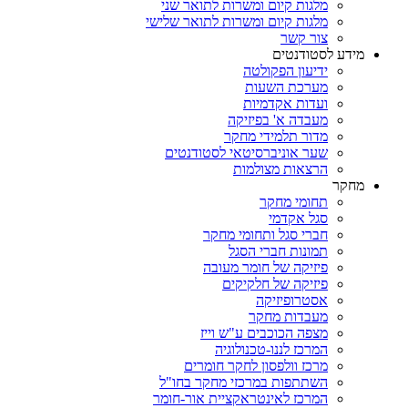
מלגות קיום ומשרות לתואר שני
מלגות קיום ומשרות לתואר שלישי
צור קשר
מידע לסטודנטים
ידיעון הפקולטה
מערכת השעות
ועדות אקדמיות
מעבדה א' בפיזיקה
מדור תלמידי מחקר
שער אוניברסיטאי לסטודנטים
הרצאות מצולמות
מחקר
תחומי מחקר
סגל אקדמי
חברי סגל ותחומי מחקר
תמונות חברי הסגל
פיזיקה של חומר מעובה
פיזיקה של חלקיקים
אסטרופיזיקה
מעבדות מחקר
מצפה הכוכבים ע"ש וייז
המרכז לננו-טכנולוגיה
מרכז וולפסון לחקר חומרים
השתתפות במרכזי מחקר בחו"ל
המרכז לאינטראקציית אור-חומר