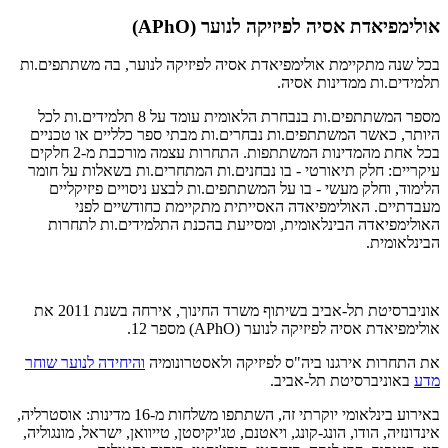
אולימפיאדת אסיה לפיזיקה לנוער (APhO)
בכל שנה מתקיימת אולימפיאדת אסיה לפיזיקה לנוער, בה משתתפים.ות
תלמידים.ות ממדינות אסיה.
מספר המשתתפים.ות בנבחרת הלאומית עומד על 8 תלמידים.ות לכל
היותר, כאשר המשתתפים.ות נבחרים.ות מבתי ספר כלליים או טכניים
בכל אחת מהמדינות המשתתפות. התחרות עצמה מורכבת מ-2 חלקים
עיקריים: חלק תיאורטי - בו נבחנים.ות המתחרים.ות בשאלות על חומר
הלימוד, וחלק מעשי - בו על המשתתפים.ות לבצע ניסויים פיזיקליים
מעבדתיים. האולימפיאדה האסייתית מתקיימת כחודשיים לפני
האולימפיאדה הבינלאומית, ומסייעת בהכנת התלמידים.ות לתחרות
הבינלאומית.
אוניברסיטת תל-אביב בשיתוף משרד החינוך, אירחה בשנת 2011 את
אולימפיאדת אסיה לפיזיקה לנוער (APhO) מספר 12.
את התחרות אירגנו ביה"ס לפיזיקה ולאסטרונומיה
והיחידה לנוער שוחר
מדע
באוניברסיטת תל-אביב.
באירוע בינלאומי יוקרתי זה, השתתפו משלחות מ-16 מדינות: אוסטרליה,
אינדונזיה, הודו, הונג-קונג, ויאטנם, טג'יקיסטן, טייוואן, ישראל, מונגוליה,