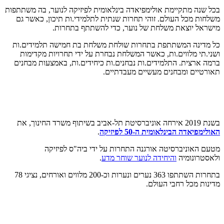
בכל שנה מתקיימת אולימפיאדה בינלאומית לפיזיקה לנוער, בה משתתפות
משלחות מכל העולם. זוהי תחרות שנתית לתלמידי.ות תיכון, כאשר גם
מישראל יוצאת משלחת של נוער, כדי להשתתף בתחרות.
כל מדינה המשתתפת בתחרות שולחת משלחת בת חמישה תלמידים.ות
ושני.תי מלווים.ות, כאשר המשלחת נבחרת על ידי תחרויות מקדימות
ברמה ארצית. התלמידים.ות נבחנים.ות כיחידים.ות, באמצעות מבחנים
תאורטיים ומבחנים מעשיים מעבדתיים.
בשנת 2019 אירחה אוניברסיטת תל-אביב בשיתוף משרד החינוך, את
האולימפיאדה הבינלאומית ה-50 לפיזיקה
.
מטעם האוניברסיטה אורגנה התחרות על ידי ביה"ס לפיזיקה
ולאסטרונומיה
והיחידה לנוער שוחר מדע
.
בתחרות השתתפו 363 נערים ונערות וכ-200 מלווים ואורחים, נציגי 78
מדינות מכל רחבי העולם.