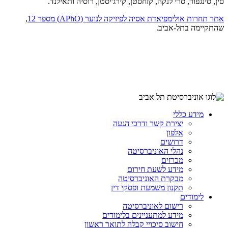
סין, סינגפור, סרי לנקה, קזחסטן, קירג'יסטן, רוסיה ותאילנד.
אתר תחרות אולימפיאדת אסיה לפיזיקה לנוער (APhO) מספר 12
,
שהתקיימה בתל-אביב.
מידע כללי
יצירת קשר ודרכי הגעה
אלפון
דרושים
נהלי האוניברסיטה
מכרזים
מידע לשעת חירום
מבקרת האוניברסיטה
תקנון משמעת ופסקי דין
לימודים
רישום לאוניברסיטה
מידע למתעניינים בלימודים
חישוב סיכויי קבלה לתואר ראשון