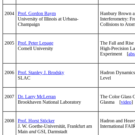
2004
Prof. Gordon Baym
Hanbury Brown an
University of Illinois at Urbana-
Interferometry: Fr
Champaign
Collisions to Ato
2005
Prof. Peter Lepage
The Fall and Rise
Cornell University
High-Precision L
Experiment [
abs
2006
Prof. Stanley J. Brodsky
Hadron Dynamics 
SLAC
Level
2007
Dr. Larry McLerran
The Color Glass 
Brookhaven National Laboratory
Glasma [
video
]
2008
Prof. Horst Stöcker
Hadron and Heavy 
J. W. Goethe-Universität, Frankfurt am
International FAIR
Main
and
GSI, Darmstadt