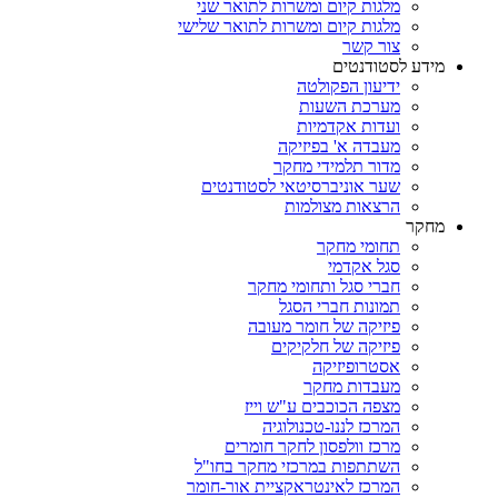
מלגות קיום ומשרות לתואר שני
מלגות קיום ומשרות לתואר שלישי
צור קשר
מידע לסטודנטים
ידיעון הפקולטה
מערכת השעות
ועדות אקדמיות
מעבדה א' בפיזיקה
מדור תלמידי מחקר
שער אוניברסיטאי לסטודנטים
הרצאות מצולמות
מחקר
תחומי מחקר
סגל אקדמי
חברי סגל ותחומי מחקר
תמונות חברי הסגל
פיזיקה של חומר מעובה
פיזיקה של חלקיקים
אסטרופיזיקה
מעבדות מחקר
מצפה הכוכבים ע"ש וייז
המרכז לננו-טכנולוגיה
מרכז וולפסון לחקר חומרים
השתתפות במרכזי מחקר בחו"ל
המרכז לאינטראקציית אור-חומר