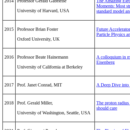
2014
Professor Gerald Gabrielse
The Amazing Elect
Moments: Most stri
University of Harvard, USA
standard model an
2015
Professor Brian Foster
Future Accelerator 
Particle Physics 
Oxford University, UK
2016
Professor Beate Hainemann
A colloquium in 
Eisenberg
University of California at Berkeley
2017
Prof. Janet Conrad, MIT
A Deep Dive into
2018
Prof. Gerald Miller,
The proton radius
should care
University of Washington, Seattle, USA