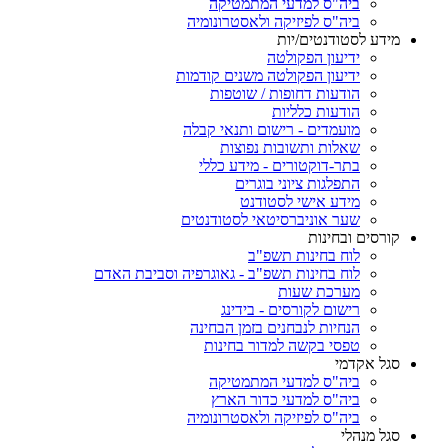
ביה"ס למדעי המתמטיקה
ביה"ס לפיזיקה ולאסטרונומיה
מידע לסטודנטים/יות
ידיעון הפקולטה
ידיעון הפקולטה משנים קודמות
הודעות דחופות / שוטפות
הודעות כלליות
מועמדים - רישום ותנאי קבלה
שאלות ותשובות נפוצות
בתר-דוקטורים - מידע כללי
התפלגות ציוני בוגרים
מידע אישי לסטודנט
שער אוניברסיטאי לסטודנטים
קורסים ובחינות
לוח בחינות תשפ"ב
לוח בחינות תשפ"ב - גאוגרפיה וסביבת האדם
מערכת שעות
רישום לקורסים - בידינג
הנחיות לנבחנים בזמן הבחינה
טפסי בקשה למדור בחינות
סגל אקדמי
ביה"ס למדעי המתמטיקה
ביה"ס למדעי כדור הארץ
ביה"ס לפיזיקה ולאסטרונומיה
סגל מנהלי