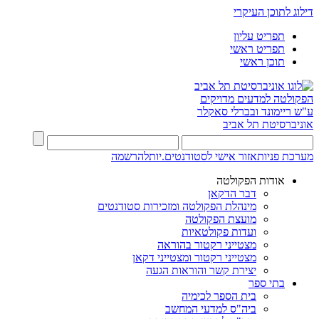
דילוג לתוכן העיקרי
תפריט עליון
תפריט ראשי
תוכן ראשי
הפקולטה למדעים מדויקים
ע"ש ריימונד ובברלי סאקלר
אוניברסיטת תל אביב
מערכת פניות
אזור אישי לסטודנטים.יות
להרשמה
אודות הפקולטה
דבר הדקאן
מינהלת הפקולטה ומזכירות סטודנטים
מועצת הפקולטה
ועדות פקולטאיות
מצטייני רקטור בהוראה
מצטייני רקטור ומצטייני דקאן
יצירת קשר והוראות הגעה
בתי ספר
בית הספר לכימיה
ביה"ס למדעי המחשב