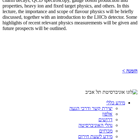
charm decays, QCD spectroscopy, gauge boson production and
properties, heavy ion and fixed target physics, and others. In this
lecture, the importance and scope of flavour physics will be briefly
discussed, together with an introduction to the LHCb detector. Some
highlights of recent relevant physics measurements will be given and
future prospects will be outlined.
הזמנה >
מידע כללי
יצירת קשר ודרכי הגעה
אלפון
דרושים
נהלי האוניברסיטה
מכרזים
מידע לשעת חירום