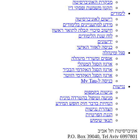
מבקרת האוניברסיטה
תקנון משמעת ופסקי דין
לימודים
רישום לאוניברסיטה
מידע למתעניינים בלימודים
חישוב סיכויי קבלה לתואר ראשון
לוח שנת הלימודים
ידיעונים
כניסה לאזור האישי
סגל ומינהלה
אגפים ומשרדי מינהלה
ארגון הסגל המנהלי
ארגון הסגל האקדמי הבכיר
ארגון הסגל האקדמי הזוטר
כניסה ל-My Tau
נגישות
נגישות בקמפוס
מניעה וטיפול בהטרדה מינית
הנחיות בדבר חוק חופש המידע
הצהרת נגישות
הגנת הפרטיות
תנאי שימוש
אוניברסיטת תל אביב
P.O. Box 39040, Tel Aviv 6997801