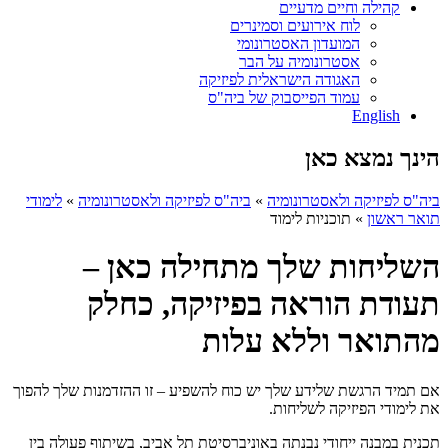
קהילה וחיים מדעיים
לוח אירועים וסמינרים
המועדון האסטרונומי
אסטרונומיה על הבר
האגודה הישראלית לפיזיקה
עמוד הפייסבוק של ביה"ס
English
הינך נמצא כאן
ביה"ס לפיזיקה ולאסטרונומיה
»
ביה"ס לפיזיקה ולאסטרונומיה
»
לימודי
תואר ראשון
»
תוכניות לימוד
השליחות שלך מתחילה כאן –
תעודת הוראה בפיזיקה, כחלק
מהתואר וללא עלות
אם תמיד הרגשת שלידע שלך יש כוח להשפיע – זו ההזדמנות שלך להפוך
את לימודי הפיזיקה לשליחות.
תכנית במבנה ייחודי נבנתה באוניברסיטת תל אביב, בשיתוף פעולה בין