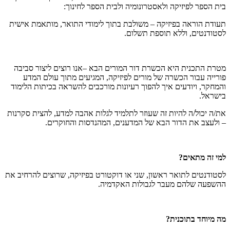
בית הספר לפיזיקה ולאסטרונומיה ולבית הספר לחינוך:
תעודת הוראה בפיזיקה – משולבת בתוך לימודי התואר, מותאמת אישית
לסטודנטים, וללא תוספת תשלום.
מטרת התכנית היא הכשרת דור המורים הבא –אנו רוצים ליצור סביבה
פורייה עבור הכשרה של מורים לפיזיקה, המגיעים מתוך עולם המדע
והמחקר, ויודעים איך להפוך רעיונות מורכבים להשראה בכיתות הלימוד
בישראל.
את/ה יכול/ה להיות זה שעוזר לתלמיד לגלות אהבה למדע, להצית סקרנות
– ולעצב את הדור הבא של המדענים, המהנדסות והחוקרים.
למי זה מתאים?
לסטודנטים לתואר ראשון, שני או דוקטורט בפיזיקה, שרוצים להרחיב את
ההשפעה שלהם מעבר לגבולות האקדמיה.
מה מיוחד בתוכנית?