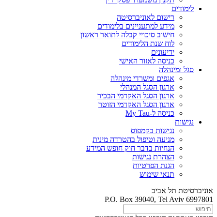
לימודים
רישום לאוניברסיטה
מידע למתעניינים בלימודים
חישוב סיכויי קבלה לתואר ראשון
לוח שנת הלימודים
ידיעונים
כניסה לאזור האישי
סגל ומינהלה
אגפים ומשרדי מינהלה
ארגון הסגל המנהלי
ארגון הסגל האקדמי הבכיר
ארגון הסגל האקדמי הזוטר
כניסה ל-My Tau
נגישות
נגישות בקמפוס
מניעה וטיפול בהטרדה מינית
הנחיות בדבר חוק חופש המידע
הצהרת נגישות
הגנת הפרטיות
תנאי שימוש
אוניברסיטת תל אביב
P.O. Box 39040, Tel Aviv 6997801