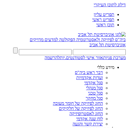
דילוג לתוכן העיקרי
תפריט עליון
תפריט ראשי
תוכן ראשי
ביה"ס לפיזיקה ולאסטרונומיה
הפקולטה למדעים מדויקים
אוניברסיטת תל אביב
מערכת פניות
אזור אישי לסטודנטים.יות
להרשמה
מידע כללי
דבר ראש ביה"ס
ועדות אקדמיות
סגל אקדמי
סגל מנהלי
סגל טכני
סגל מחקר
החוג לפיזיקה של חומר מעובה
החוג לפיזיקה של חלקיקים
החוג לאסטרופיזיקה
לוח שנה אקדמי
יצירת קשר והגעה