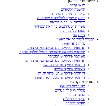
לימודי תואר ראשון
תנאי קבלה
הרשמה ללימודים
שאלות ותשובות נפוצות
פרויקט מחקר לתלמידים מצטיינים
תשתיות ומעבדות הוראה
משרות לסטודנטים בהוראה ובמחקר
מעבדה ג' בפיזיקה
צור קשר
תכניות לימוד לתואר ראשון
פיזיקה חד-חוגית
חד-חוגית בפיזיקה עם חטיבה במדעי המוח
מורחבת בפיזיקה ובהנדסת חשמל ואלקטרוניקה
משולבת פיזיקה ומתמטיקה
חד-חוגית בפיזיקה עם חטיבה במדעי החיים
דו-חוגית פיזיקה ומדעי המחשב
דו-חוגית פיזיקה וכימיה
דו-חוגית פיזיקה ומדעי כדור הארץ
דו-חוגית פיזיקה וחוג מפקולטה אחרת
תארים מתקדמים
תואר שני בפיזיקה
מסלול רגיל לדוקטורט
תחומי מחקר
חוקרים בביה"ס
מנחים למחקר