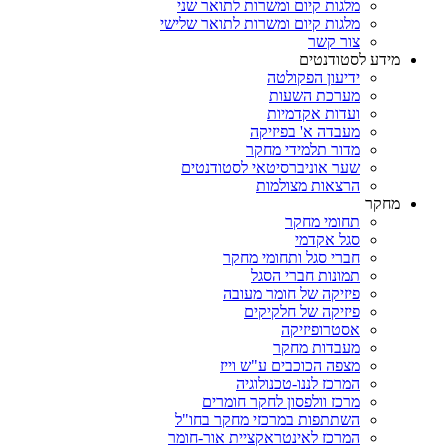
מלגות קיום ומשרות לתואר שני
מלגות קיום ומשרות לתואר שלישי
צור קשר
מידע לסטודנטים
ידיעון הפקולטה
מערכת השעות
ועדות אקדמיות
מעבדה א' בפיזיקה
מדור תלמידי מחקר
שער אוניברסיטאי לסטודנטים
הרצאות מצולמות
מחקר
תחומי מחקר
סגל אקדמי
חברי סגל ותחומי מחקר
תמונות חברי הסגל
פיזיקה של חומר מעובה
פיזיקה של חלקיקים
אסטרופיזיקה
מעבדות מחקר
מצפה הכוכבים ע"ש וייז
המרכז לננו-טכנולוגיה
מרכז וולפסון לחקר חומרים
השתתפות במרכזי מחקר בחו"ל
המרכז לאינטראקציית אור-חומר