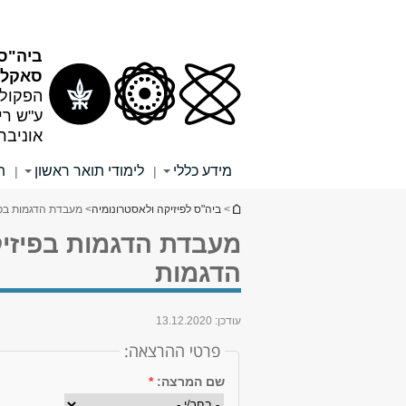
תוכן
תפריט
עליון
ראשי
ביה"ס 
סאקלר
הפקולט
ע"ש רי
אוניבר
מידע כללי
לימודי תואר ראשון
ת
|
|
הינך נמצא כאן
>
ביה"ס לפיזיקה ולאסטרונומיה
> מעבדת הדגמות בפיז
מעבדת הדגמות בפיזיקה
הדגמות
עודכן:
13.12.2020
פרטי ההרצאה:
שם המרצה:
*