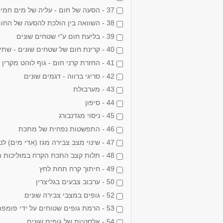
37 - הסעה של חום - עליה של מים חמים בתוך כלי עם גוף חימום טבול בתוכו
38 - השוואה בין הולכת להסעה של החום במים - קרח בתחתית או צף על מים
39 - בליעת חום ע"י שטחים שונים
40 - קרינת חום של שטחים שונים - שתי קוביות חלולות בעלות פאות שונות מחוממים ע"י מנורת להט
41 - החזרת קרני חום - גוף לוהט מקרין למראה, החום נקלט ע"י רדיומטר
42 - סריגי ברווה - דגמים שונים
43 - מערבולת
44 - סיפון
45 - ניסוי מגדנבורג
46 - התפשטות נפחית של מתכת
47 - שינוי מצב צבירה מגז (אדי מים) לנוזל
48 - תלות קצב התכת הקרח במוליכות התרמית של הסביבה
49 - חיתוך קרח תחת לחץ
50 - ערבוב צבעים בגליצרין
52 - גופים במצבי צבירה שונים
53 - הרמת גופים שטוחים על ידי פומפה ומשטח גומי
54 - אלסטיות של גופים שונים