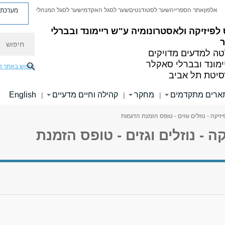
מערכת פ
אלפון
אתר הספרייה
שער לסטודנטים
שער לסגל האקדמי
שער לסגל המנהלי
לפיזיקה ולאסטרונומיה
ע"ש ריימונד ובברלי
חיפוש
ה למדעים מדויקים
ימונד ובברלי סאקלר
חיפוש באתר ז
סיטת תל אביב
ארים מתקדמים
מחקר
קהילה וחיים מדעיים
English
|
|
|
יקה - נוזלים וגזים - טופס הזמנת הדגמות
 - נוזלים וגזים - טופס הזמנת