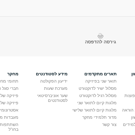
גירסה להדפסה
ן
תארים מתקדמים
מידע לסטודנטים
מחקר
תואר שני בפיזיקה
ידיעון הפקולטה
תחומי מחק
מסלול ישיר לדוקטורט
מערכת שעות
חברי סגל 
פוצות
מסלול רגיל לדוקטורט
שער אוניברסיטאי
פיזיקה של
לסטודנטים
מלגות קיום לתואר שני
פיזיקה של 
הוראה
מלגות קיום לתואר שלישי
אסטרונומיה
ן
מדור תלמידי מחקר
מעבדות מ
מידים
צור קשר
השתתפות 
בחו"ל