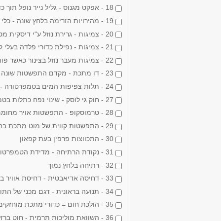
18 - אפקט מגנוס - גליל נייר נופל תוך כדי סיבוב
19 - מהירויות הזרימה בלחץ שונה - כלי עם יציאות בגבהים שונים
20 - צמיגות - גרירת נוזל ע"י דיסקית מסתובבת
21 - צמיגות - נפילת כדורי פלדה בעלי קוטר שונה בגליצרין
22 - צמיגות מעבר נוזל בצינור כאשר פותחים פתח בתחתיתו
23 - דו מתכת - מקדם התפשטות שונה
24 - תלות צפיפות המים בטמפרטורה - כדור חלול צף במים קרים ושוקע בחימומם
27 - חוק גי לוסק - שינוי נפח כתלות בטמפרטורה ללא שינוי בלחץ - צינורית אטומה
28 - טרמוסקופ - התפשטות אויר מחומם בצינור U
29 - התפשטות קווית של מוט מתכת בחום U
30 - התכווצות פרפין בעת קפאון
31 - נקודת הרתיחה - מדידת הטמפרטורה של מים רותחים או תמיסה של מי מלח
32 - רתיחה בלחץ נמוך
33 - דחיסה אדיאבטית - דחיסת אוויר במשאבת אופניים - עלית החום
34 - תנועה בראונית - דגם מכני של התוראה הקינטית של הגזים
35 - הולכת חום = כדורי מתכת מוחזקים בעזרת שעוה על מוט וחימום קצה המוט
36 - השוואת מוליכות תרמית - חוט ברזל וחוט נחושת מחוממים בו זמנית