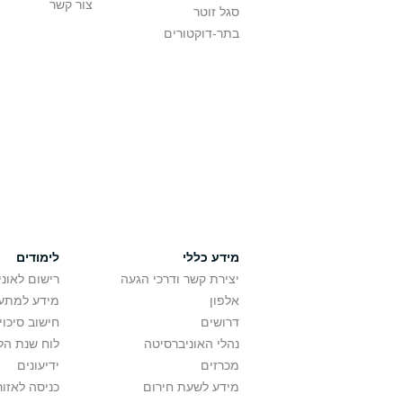
צור קשר
סגל זוטר
בתר-דוקטורים
מידע כללי
לימודים
יצירת קשר ודרכי הגעה
רישום לאונ
אלפון
מידע למתענ
דרושים
חישוב סיכוי
נהלי האוניברסיטה
לוח שנת הל
מכרזים
ידיעונים
מידע לשעת חירום
כניסה לאזור