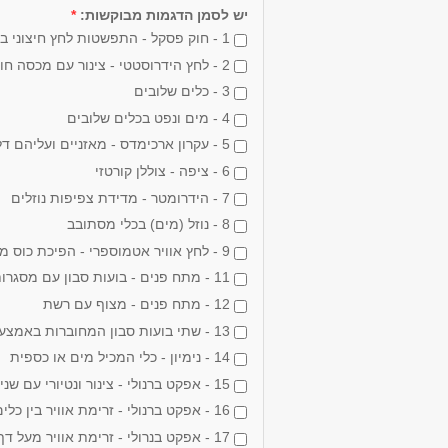
יש לסמן הדגמות מבוקשות:
*
1 - חוק פסקל - התפשטות לחץ חיצוני בנוזל
2 - לחץ הידרוסטטי - צינור עם מכסה חופשי
3 - כלים שלובים
4 - מים ונפט בכלים שלובים
5 - עקרון ארכימדס - מאזניים ועליהם דלי עם כוסית וגליל מוצק
6 - ציפה - צוללן קורטזי
7 - הידרומטר - מדידת צפיפות נוזלים
8 - נוזל (מים) בכלי מסתובב
9 - לחץ אוויר אטמוספרי - הפיכת כוס מים
11 - מתח פנים - בועות סבון עם מסגרות שונות
12 - מתח פנים - מצוף עם רשת
13 - שתי בועות סבון המחוברות באמצעות צינור
14 - נימיון - כלי המכיל מים או כספית
15 - אפקט ברנולי - צינור ונטיורי עם שני ברומטרים
16 - אפקט ברנולי - זרימת אוויר בין כלים תלויים
17 - אפקט בנרולי - זרימת אוויר מעל דף נייר