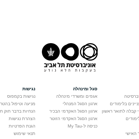
סגל ומינהלה
נגישות
יברסיטה
אגפים ומשרדי מינהלה
נגישות בקמפוס
יינים בלימודים
ארגון הסגל המנהלי
מניעה וטיפול בהטר
י קבלה לתואר ראשון
ארגון הסגל האקדמי הבכיר
הנחיות בדבר חוק ח
ימודים
ארגון הסגל האקדמי הזוטר
הצהרת נגישות
כניסה ל-My Tau
הגנת הפרטיות
 האישי
תנאי שימוש