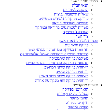
לימודי תואר ראשון
תנאי קבלה
הרשמה ללימודים
שאלות ותשובות נפוצות
פרויקט מחקר לתלמידים מצטיינים
תשתיות ומעבדות הוראה
משרות לסטודנטים בהוראה ובמחקר
מעבדה ג' בפיזיקה
צור קשר
תכניות לימוד לתואר ראשון
פיזיקה חד-חוגית
חד-חוגית בפיזיקה עם חטיבה במדעי המוח
מורחבת בפיזיקה ובהנדסת חשמל ואלקטרוניקה
משולבת פיזיקה ומתמטיקה
חד-חוגית בפיזיקה עם חטיבה במדעי החיים
דו-חוגית פיזיקה ומדעי המחשב
דו-חוגית פיזיקה וכימיה
דו-חוגית פיזיקה ומדעי כדור הארץ
דו-חוגית פיזיקה וחוג מפקולטה אחרת
תארים מתקדמים
תואר שני בפיזיקה
מסלול רגיל לדוקטורט
תחומי מחקר
חוקרים בביה"ס
מנחים למחקר