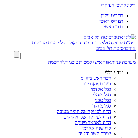
דילוג לתוכן העיקרי
תפריט עליון
תפריט ראשי
תוכן ראשי
ביה"ס לפיזיקה ולאסטרונומיה
הפקולטה למדעים מדויקים
אוניברסיטת תל אביב
מערכת פניות
אזור אישי לסטודנטים.יות
להרשמה
מידע כללי
דבר ראש ביה"ס
ועדות אקדמיות
סגל אקדמי
סגל מנהלי
סגל טכני
סגל מחקר
החוג לפיזיקה של חומר מעובה
החוג לפיזיקה של חלקיקים
החוג לאסטרופיזיקה
לוח שנה אקדמי
יצירת קשר והגעה