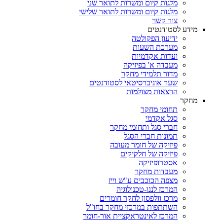
מלגות קיום ומשרות לתואר שני
מלגות קיום ומשרות לתואר שלישי
צור קשר
מידע לסטודנטים
ידיעון הפקולטה
מערכת השעות
ועדות אקדמיות
מעבדה א' בפיזיקה
מדור תלמידי מחקר
שער אוניברסיטאי לסטודנטים
הרצאות מצולמות
מחקר
תחומי מחקר
סגל אקדמי
חברי סגל ותחומי מחקר
תמונות חברי הסגל
פיזיקה של חומר מעובה
פיזיקה של חלקיקים
אסטרופיזיקה
מעבדות מחקר
מצפה הכוכבים ע"ש וייז
המרכז לננו-טכנולוגיה
מרכז וולפסון לחקר חומרים
השתתפות במרכזי מחקר בחו"ל
המרכז לאינטראקציית אור-חומר