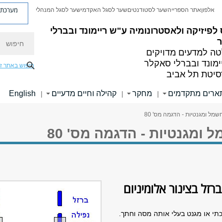
מערכת פ
אלפון
אתר הספרייה
שער לסטודנטים
שער לסגל האקדמי
שער לסגל המנהלי
לפיזיקה ולאסטרונומיה
ע"ש ריימונד ובברלי
חיפוש
ה למדעים מדויקים
ימונד ובברלי סאקלר
חיפוש באתר ז
סיטת תל אביב
ארים מתקדמים
מחקר
קהילה וחיים מדעיים
English
|
|
|
מל ומגנטיות - הדגמה מס' 80
ומגנטיות - הדגמה מס' 80
זל בצינור אלומיניום
תכתי או מגנט בעלי אותה מסה וחתך.