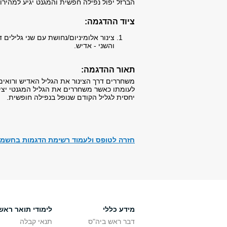
הברזל יפול נפילה חפשית והמגנט יגיע למהירו
ציוד ההדגמה:​​
צינור אלומיניום/נחושת עם שני גלילים
והשני - אדיש.
תאור ההדגמה:​
משחררים דרך הצינור את הגליל האדיש ורואים
לעומתו כאשר משחררים את הגליל המגנטי יצי
יחסית לגליל הקודם שנופל בנפילה חופשית.
חזרה לטופס ולעמוד רשימת הדגמות בחשמל 
מידע כללי
לימודי תואר ראשו
דבר ראש ביה"ס
תנאי קבלה