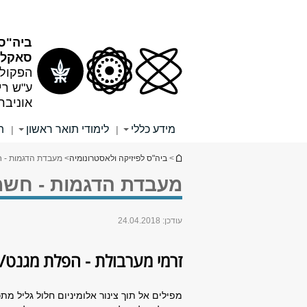
תוכן
תפריט
עליון
ראשי
ביה"ס 
סאקלר
הפקולט
ע"ש רי
אוניבר
מידע כללי
לימודי תואר ראשון
ת
|
|
הינך נמצא כאן
>
ביה"ס לפיזיקה ולאסטרונומיה
> מעבדת הדגמות - חש
מעבדת הדגמות - חשמל 
עודכן:
24.04.2018
זרמי מערבולת - הפלת מגנט/בר
מפילים אל תוך צינור אלומיניום חלול גליל מ