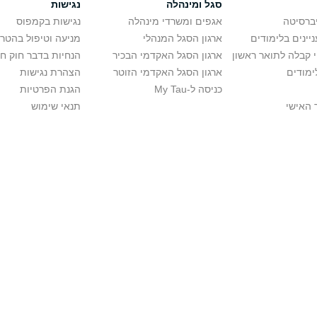
סגל ומינהלה
נגישות
יברסיטה
אגפים ומשרדי מינהלה
נגישות בקמפוס
יינים בלימודים
ארגון הסגל המנהלי
מניעה וטיפול בהטר
י קבלה לתואר ראשון
ארגון הסגל האקדמי הבכיר
הנחיות בדבר חוק ח
ימודים
ארגון הסגל האקדמי הזוטר
הצהרת נגישות
כניסה ל-My Tau
הגנת הפרטיות
 האישי
תנאי שימוש