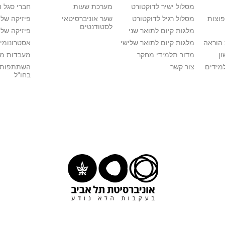
מסלול ישיר לדוקטורט
מערכת שעות
חברי סגל 
פוצות
מסלול רגיל לדוקטורט
שער אוניברסיטאי
פיזיקה של
לסטודנטים
מלגות קיום לתואר שני
פיזיקה של 
הוראה
מלגות קיום לתואר שלישי
אסטרונומיה
ן
מדור תלמידי מחקר
מעבדות מ
מידים
צור קשר
השתתפות 
בחו"ל