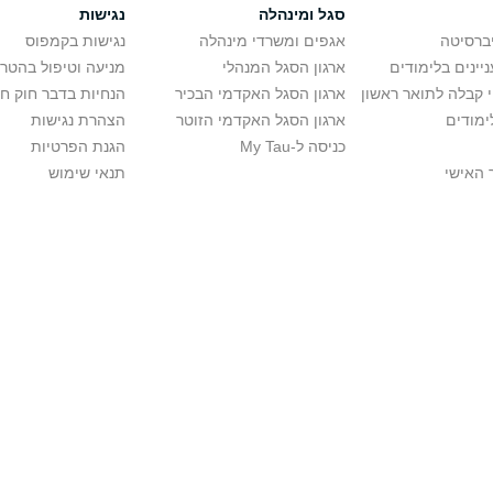
סגל ומינהלה
נגישות
יברסיטה
אגפים ומשרדי מינהלה
נגישות בקמפוס
יינים בלימודים
ארגון הסגל המנהלי
מניעה וטיפול בהטר
י קבלה לתואר ראשון
ארגון הסגל האקדמי הבכיר
הנחיות בדבר חוק ח
ימודים
ארגון הסגל האקדמי הזוטר
הצהרת נגישות
כניסה ל-My Tau
הגנת הפרטיות
 האישי
תנאי שימוש