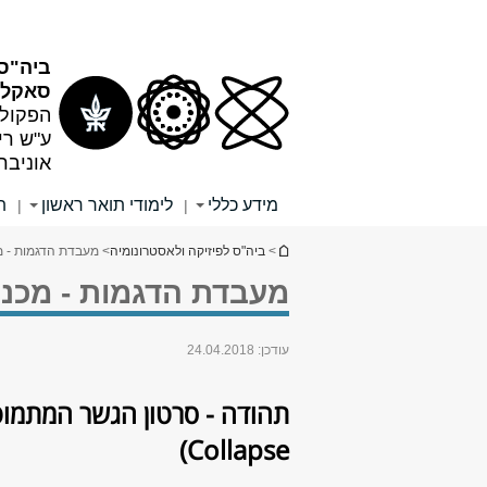
תוכן
תפריט
עליון
ראשי
ביה"ס 
סאקלר
הפקולט
ע"ש רי
אוניבר
מידע כללי
לימודי תואר ראשון
ת
|
|
הינך נמצא כאן
>
ביה"ס לפיזיקה ולאסטרונומיה
> מעבדת הדגמות - מכנ
מעבדת הדגמות - מכניקה
עודכן:
24.04.2018
תהודה - סרטון הגשר המתמו
Collapse)