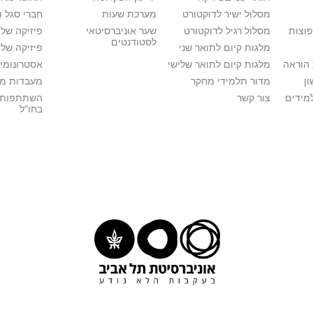
מסלול ישיר לדוקטורט
מערכת שעות
חברי סגל 
פוצות
מסלול רגיל לדוקטורט
שער אוניברסיטאי
פיזיקה של
לסטודנטים
מלגות קיום לתואר שני
פיזיקה של 
הוראה
מלגות קיום לתואר שלישי
אסטרונומיה
ן
מדור תלמידי מחקר
מעבדות מ
מידים
צור קשר
השתתפות 
בחו"ל