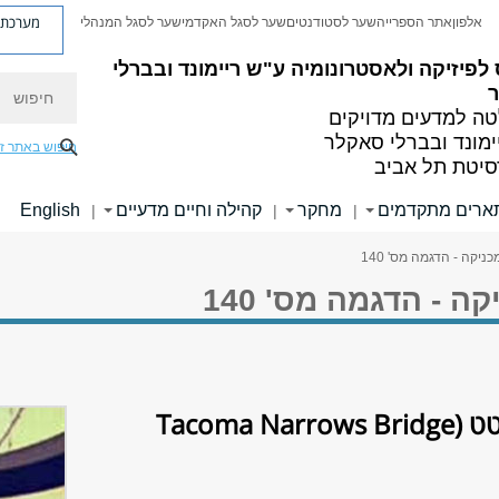
מערכת פ
אלפון
אתר הספרייה
שער לסטודנטים
שער לסגל האקדמי
שער לסגל המנהלי
לפיזיקה ולאסטרונומיה
ע"ש ריימונד ובברלי
חיפוש
ה למדעים מדויקים
ימונד ובברלי סאקלר
חיפוש באתר ז
סיטת תל אביב
ארים מתקדמים
מחקר
קהילה וחיים מדעיים
English
|
|
|
יקה - הדגמה מס' 140
 - הדגמה מס' 140
טט
​ (Tacoma Narrows Bridge