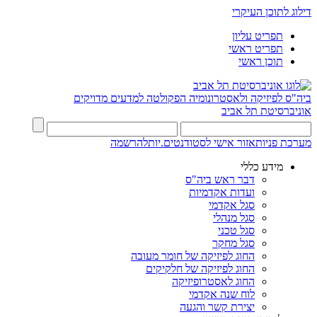
דילוג לתוכן העיקרי
תפריט עליון
תפריט ראשי
תוכן ראשי
ביה"ס לפיזיקה ולאסטרונומיה
הפקולטה למדעים מדויקים
אוניברסיטת תל אביב
מערכת פניות
אזור אישי לסטודנטים.יות
להרשמה
מידע כללי
דבר ראש ביה"ס
ועדות אקדמיות
סגל אקדמי
סגל מנהלי
סגל טכני
סגל מחקר
החוג לפיזיקה של חומר מעובה
החוג לפיזיקה של חלקיקים
החוג לאסטרופיזיקה
לוח שנה אקדמי
יצירת קשר והגעה