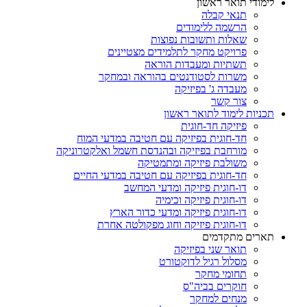
לימודי תואר ראשון
תנאי קבלה
הרשמה ללימודים
שאלות ותשובות נפוצות
פרויקט מחקר לתלמידים מצטיינים
תשתיות ומעבדות הוראה
משרות לסטודנטים בהוראה ובמחקר
מעבדה ג' בפיזיקה
צור קשר
תכניות לימוד לתואר ראשון
פיזיקה חד-חוגית
חד-חוגית בפיזיקה עם חטיבה במדעי המוח
מורחבת בפיזיקה ובהנדסת חשמל ואלקטרוניקה
משולבת פיזיקה ומתמטיקה
חד-חוגית בפיזיקה עם חטיבה במדעי החיים
דו-חוגית פיזיקה ומדעי המחשב
דו-חוגית פיזיקה וכימיה
דו-חוגית פיזיקה ומדעי כדור הארץ
דו-חוגית פיזיקה וחוג מפקולטה אחרת
תארים מתקדמים
תואר שני בפיזיקה
מסלול רגיל לדוקטורט
תחומי מחקר
חוקרים בביה"ס
מנחים למחקר