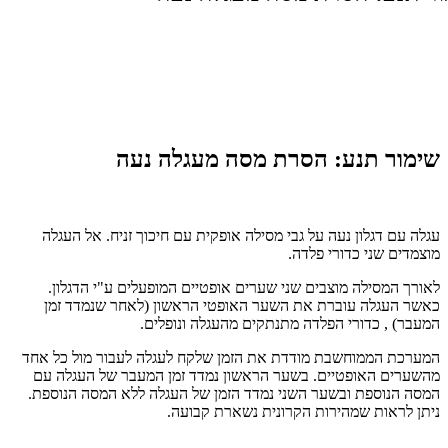
שימור תנע: הסרת מסה מעגלה נעה
עגלה עם דגלון נעה על גבי מסילה אופקית עם חיכוך זניח. אל העגלה
מוצמדים שני כדורי פלדה.
לאורך המסילה מוצבים שני שערים אופטיים המופעלים ע"י הדגלון.
כאשר העגלה עוברת את השער האופטי הראשון (לאחר שנמדד זמן
המעבר) , כדורי הפלדה מתנתקים מהעגלה ונופלים.
המערכת הממוחשבת מודדת את הזמן שלקח לעגלה לעבור מול כל אחד
מהשערים האופטיים. בשער הראשון נמדד זמן המעבר של העגלה עם
המסה הנוספת ובשער השני נמדד הזמן של העגלה ללא המסה הנוספת.
ניתן לראות שמהירות הקרונית נשארת קבועה.