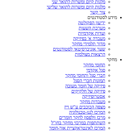
מלגות קיום ומשרות לתואר שני
מלגות קיום ומשרות לתואר שלישי
צור קשר
מידע לסטודנטים
ידיעון הפקולטה
מערכת השעות
ועדות אקדמיות
מעבדה א' בפיזיקה
מדור תלמידי מחקר
שער אוניברסיטאי לסטודנטים
הרצאות מצולמות
מחקר
תחומי מחקר
סגל אקדמי
חברי סגל ותחומי מחקר
תמונות חברי הסגל
פיזיקה של חומר מעובה
פיזיקה של חלקיקים
אסטרופיזיקה
מעבדות מחקר
מצפה הכוכבים ע"ש וייז
המרכז לננו-טכנולוגיה
מרכז וולפסון לחקר חומרים
השתתפות במרכזי מחקר בחו"ל
המרכז לאינטראקציית אור-חומר