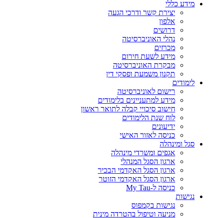
מידע כללי
יצירת קשר ודרכי הגעה
אלפון
דרושים
נהלי האוניברסיטה
מכרזים
מידע לשעת חירום
מבקרת האוניברסיטה
תקנון משמעת ופסקי דין
לימודים
רישום לאוניברסיטה
מידע למתעניינים בלימודים
חישוב סיכויי קבלה לתואר ראשון
לוח שנת הלימודים
ידיעונים
כניסה לאזור האישי
סגל ומינהלה
אגפים ומשרדי מינהלה
ארגון הסגל המנהלי
ארגון הסגל האקדמי הבכיר
ארגון הסגל האקדמי הזוטר
כניסה ל-My Tau
נגישות
נגישות בקמפוס
מניעה וטיפול בהטרדה מינית