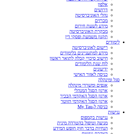
אלפון
דרושים
נהלי האוניברסיטה
מכרזים
מידע לשעת חירום
מבקרת האוניברסיטה
תקנון משמעת ופסקי דין
לימודים
רישום לאוניברסיטה
מידע למתעניינים בלימודים
חישוב סיכויי קבלה לתואר ראשון
לוח שנת הלימודים
ידיעונים
כניסה לאזור האישי
סגל ומינהלה
אגפים ומשרדי מינהלה
ארגון הסגל המנהלי
ארגון הסגל האקדמי הבכיר
ארגון הסגל האקדמי הזוטר
כניסה ל-My Tau
נגישות
נגישות בקמפוס
מניעה וטיפול בהטרדה מינית
הנחיות בדבר חוק חופש המידע
הצהרת נגישות