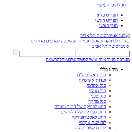
דילוג לתוכן העיקרי
תפריט עליון
תפריט ראשי
תוכן ראשי
ביה"ס לפיזיקה ולאסטרונומיה
הפקולטה למדעים מדויקים
אוניברסיטת תל אביב
מערכת פניות
אזור אישי לסטודנטים.יות
להרשמה
מידע כללי
דבר ראש ביה"ס
ועדות אקדמיות
סגל אקדמי
סגל מנהלי
סגל טכני
סגל מחקר
החוג לפיזיקה של חומר מעובה
החוג לפיזיקה של חלקיקים
החוג לאסטרופיזיקה
לוח שנה אקדמי
יצירת קשר והגעה