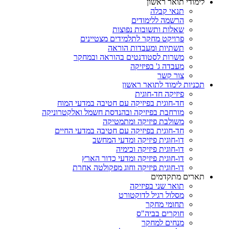
לימודי תואר ראשון
תנאי קבלה
הרשמה ללימודים
שאלות ותשובות נפוצות
פרויקט מחקר לתלמידים מצטיינים
תשתיות ומעבדות הוראה
משרות לסטודנטים בהוראה ובמחקר
מעבדה ג' בפיזיקה
צור קשר
תכניות לימוד לתואר ראשון
פיזיקה חד-חוגית
חד-חוגית בפיזיקה עם חטיבה במדעי המוח
מורחבת בפיזיקה ובהנדסת חשמל ואלקטרוניקה
משולבת פיזיקה ומתמטיקה
חד-חוגית בפיזיקה עם חטיבה במדעי החיים
דו-חוגית פיזיקה ומדעי המחשב
דו-חוגית פיזיקה וכימיה
דו-חוגית פיזיקה ומדעי כדור הארץ
דו-חוגית פיזיקה וחוג מפקולטה אחרת
תארים מתקדמים
תואר שני בפיזיקה
מסלול רגיל לדוקטורט
תחומי מחקר
חוקרים בביה"ס
מנחים למחקר