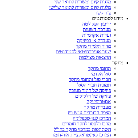
מלגות קיום ומשרות לתואר שני
מלגות קיום ומשרות לתואר שלישי
צור קשר
מידע לסטודנטים
ידיעון הפקולטה
מערכת השעות
ועדות אקדמיות
מעבדה א' בפיזיקה
מדור תלמידי מחקר
שער אוניברסיטאי לסטודנטים
הרצאות מצולמות
מחקר
תחומי מחקר
סגל אקדמי
חברי סגל ותחומי מחקר
תמונות חברי הסגל
פיזיקה של חומר מעובה
פיזיקה של חלקיקים
אסטרופיזיקה
מעבדות מחקר
מצפה הכוכבים ע"ש וייז
המרכז לננו-טכנולוגיה
מרכז וולפסון לחקר חומרים
השתתפות במרכזי מחקר בחו"ל
המרכז לאינטראקציית אור-חומר