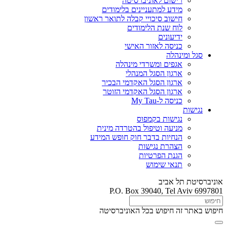
רישום לאוניברסיטה
מידע למתעניינים בלימודים
חישוב סיכויי קבלה לתואר ראשון
לוח שנת הלימודים
ידיעונים
כניסה לאזור האישי
סגל ומינהלה
אגפים ומשרדי מינהלה
ארגון הסגל המנהלי
ארגון הסגל האקדמי הבכיר
ארגון הסגל האקדמי הזוטר
כניסה ל-My Tau
נגישות
נגישות בקמפוס
מניעה וטיפול בהטרדה מינית
הנחיות בדבר חוק חופש המידע
הצהרת נגישות
הגנת הפרטיות
תנאי שימוש
אוניברסיטת תל אביב
P.O. Box 39040, Tel Aviv 6997801
חיפוש באתר זה
חיפוש בכל האוניברסיטה