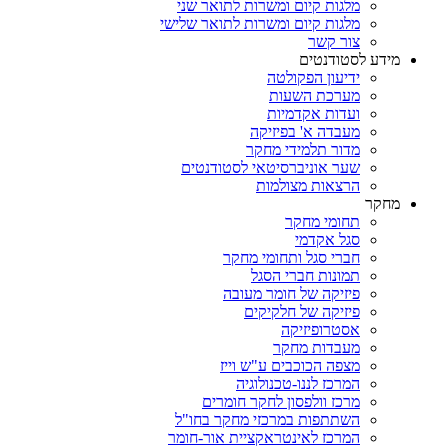
מלגות קיום ומשרות לתואר שני
מלגות קיום ומשרות לתואר שלישי
צור קשר
מידע לסטודנטים
ידיעון הפקולטה
מערכת השעות
ועדות אקדמיות
מעבדה א' בפיזיקה
מדור תלמידי מחקר
שער אוניברסיטאי לסטודנטים
הרצאות מצולמות
מחקר
תחומי מחקר
סגל אקדמי
חברי סגל ותחומי מחקר
תמונות חברי הסגל
פיזיקה של חומר מעובה
פיזיקה של חלקיקים
אסטרופיזיקה
מעבדות מחקר
מצפה הכוכבים ע"ש וייז
המרכז לננו-טכנולוגיה
מרכז וולפסון לחקר חומרים
השתתפות במרכזי מחקר בחו"ל
המרכז לאינטראקציית אור-חומר