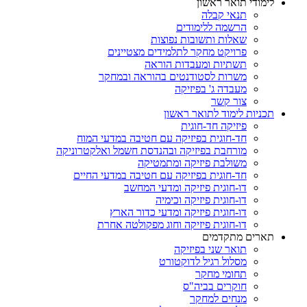
לימודי תואר ראשון
תנאי קבלה
הרשמה ללימודים
שאלות ותשובות נפוצות
פרויקט מחקר לתלמידים מצטיינים
תשתיות ומעבדות הוראה
משרות לסטודנטים בהוראה ובמחקר
מעבדה ג' בפיזיקה
צור קשר
תכניות לימוד לתואר ראשון
פיזיקה חד-חוגית
חד-חוגית בפיזיקה עם חטיבה במדעי המוח
מורחבת בפיזיקה ובהנדסת חשמל ואלקטרוניקה
משולבת פיזיקה ומתמטיקה
חד-חוגית בפיזיקה עם חטיבה במדעי החיים
דו-חוגית פיזיקה ומדעי המחשב
דו-חוגית פיזיקה וכימיה
דו-חוגית פיזיקה ומדעי כדור הארץ
דו-חוגית פיזיקה וחוג מפקולטה אחרת
תארים מתקדמים
תואר שני בפיזיקה
מסלול רגיל לדוקטורט
תחומי מחקר
חוקרים בביה"ס
מנחים למחקר