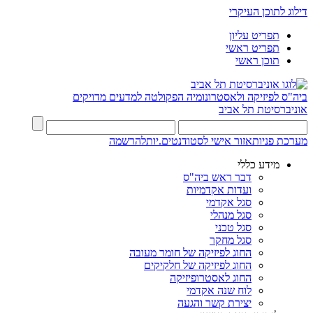
דילוג לתוכן העיקרי
תפריט עליון
תפריט ראשי
תוכן ראשי
ביה"ס לפיזיקה ולאסטרונומיה
הפקולטה למדעים מדויקים
אוניברסיטת תל אביב
מערכת פניות
אזור אישי לסטודנטים.יות
להרשמה
מידע כללי
דבר ראש ביה"ס
ועדות אקדמיות
סגל אקדמי
סגל מנהלי
סגל טכני
סגל מחקר
החוג לפיזיקה של חומר מעובה
החוג לפיזיקה של חלקיקים
החוג לאסטרופיזיקה
לוח שנה אקדמי
יצירת קשר והגעה