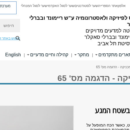
מערכת פ
אלפון
אתר הספרייה
שער לסטודנטים
שער לסגל האקדמי
שער לסגל המנהלי
לפיזיקה ולאסטרונומיה
ע"ש ריימונד ובברלי
חיפוש
ה למדעים מדויקים
ימונד ובברלי סאקלר
חיפוש באתר ז
סיטת תל אביב
ארים מתקדמים
מחקר
קהילה וחיים מדעיים
English
|
|
|
ניקה - הדגמה מס' 65
ה - הדגמה מס' 65
ת בשטח המגע
חוט, כאשר הכח המופעל על
נים מהמערכת הממוחשבת