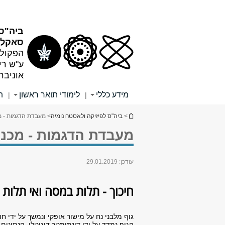
תוכן
תפריט
עליון
ראשי
ביה"ס 
סאקלר
הפקולט
ע"ש רי
אוניבר
מידע כללי
לימודי תואר ראשון
ת
|
|
הינך נמצא כאן
>
ביה"ס לפיזיקה ולאסטרונומיה
> מעבדת הדגמות - מכ
מעבדת הדגמות - מכניק
עודכן:
29.01.2019
חיכוך - תלות במסה ואי תלו
גוף מלבני נח על מישור אופקי ונמשך על ידי 
הגוף נמדד על ידי דינמומטר דיגיטלי. הנתו