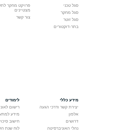
סגל טכני
פרויקט מחקר לתל
מצטיינים
סגל מחקר
צור קשר
סגל זוטר
בתר-דוקטורים
מידע כללי
לימודים
יצירת קשר ודרכי הגעה
רישום לאונ
אלפון
מידע למתענ
דרושים
חישוב סיכוי
נהלי האוניברסיטה
לוח שנת הל