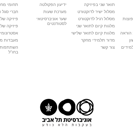
תואר שני בפיזיקה
ידיעון הפקולטה
תחומי מחק
מסלול ישיר לדוקטורט
מערכת שעות
חברי סגל 
פוצות
מסלול רגיל לדוקטורט
שער אוניברסיטאי
פיזיקה של
לסטודנטים
מלגות קיום לתואר שני
פיזיקה של 
הוראה
מלגות קיום לתואר שלישי
אסטרונומיה
ן
מדור תלמידי מחקר
מעבדות מ
מידים
צור קשר
השתתפות 
בחו"ל