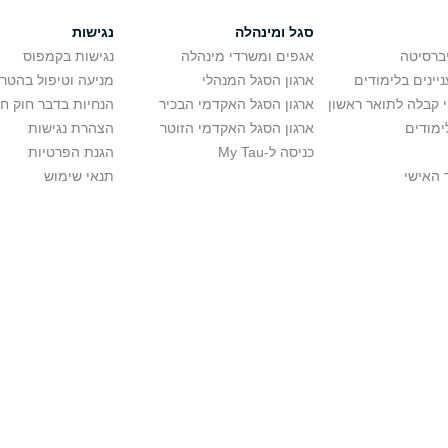
סגל ומינהלה
נגישות
יברסיטה
אגפים ומשרדי מינהלה
נגישות בקמפוס
יינים בלימודים
ארגון הסגל המנהלי
מניעה וטיפול בהטר
י קבלה לתואר ראשון
ארגון הסגל האקדמי הבכיר
הנחיות בדבר חוק ח
ימודים
ארגון הסגל האקדמי הזוטר
הצהרת נגישות
כניסה ל-My Tau
הגנת הפרטיות
 האישי
תנאי שימוש