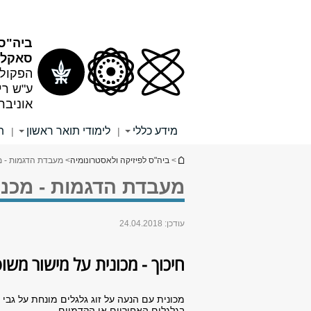
תוכן
תפריט
עליון
ראשי
ביה"ס 
סאקלר
הפקולט
ע"ש רי
אוניבר
מידע כללי
לימודי תואר ראשון
ת
|
|
הינך נמצא כאן
>
ביה"ס לפיזיקה ולאסטרונומיה
> מעבדת הדגמות - מכ
מעבדת הדגמות - מכניק
עודכן:
24.04.2018
חיכוך - מכונית על מישור מש
מכונית עם הנעה על זוג גלגלים מונחת על גבי
בגלגלים האחוריים או הקדמיים.