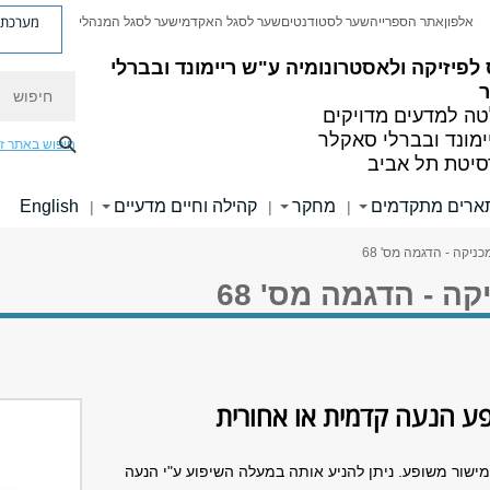
מערכת פ
אלפון
אתר הספרייה
שער לסטודנטים
שער לסגל האקדמי
שער לסגל המנהלי
לפיזיקה ולאסטרונומיה
ע"ש ריימונד ובברלי
חיפוש
ה למדעים מדויקים
ימונד ובברלי סאקלר
חיפוש באתר ז
סיטת תל אביב
ארים מתקדמים
מחקר
קהילה וחיים מדעיים
English
|
|
|
ניקה - הדגמה מס' 68
ה - הדגמה מס' 68
ופע הנעה קדמית או אחורית
 מישור משופע. ניתן להניע אותה במעלה השיפוע ע"י הנעה