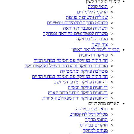
לימודי תואר ראשון
תנאי קבלה
הרשמה ללימודים
שאלות ותשובות נפוצות
פרויקט מחקר לתלמידים מצטיינים
תשתיות ומעבדות הוראה
משרות לסטודנטים בהוראה ובמחקר
מעבדה ג' בפיזיקה
צור קשר
תכניות לימוד לתואר ראשון
פיזיקה חד-חוגית
חד-חוגית בפיזיקה עם חטיבה במדעי המוח
מורחבת בפיזיקה ובהנדסת חשמל ואלקטרוניקה
משולבת פיזיקה ומתמטיקה
חד-חוגית בפיזיקה עם חטיבה במדעי החיים
דו-חוגית פיזיקה ומדעי המחשב
דו-חוגית פיזיקה וכימיה
דו-חוגית פיזיקה ומדעי כדור הארץ
דו-חוגית פיזיקה וחוג מפקולטה אחרת
תארים מתקדמים
תואר שני בפיזיקה
מסלול רגיל לדוקטורט
תחומי מחקר
חוקרים בביה"ס
מנחים למחקר