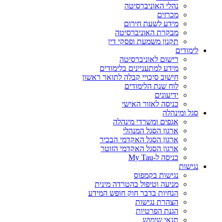
נהלי האוניברסיטה
מכרזים
מידע לשעת חירום
מבקרת האוניברסיטה
תקנון משמעת ופסקי דין
לימודים
רישום לאוניברסיטה
מידע למתעניינים בלימודים
חישוב סיכויי קבלה לתואר ראשון
לוח שנת הלימודים
ידיעונים
כניסה לאזור האישי
סגל ומינהלה
אגפים ומשרדי מינהלה
ארגון הסגל המנהלי
ארגון הסגל האקדמי הבכיר
ארגון הסגל האקדמי הזוטר
כניסה ל-My Tau
נגישות
נגישות בקמפוס
מניעה וטיפול בהטרדה מינית
הנחיות בדבר חוק חופש המידע
הצהרת נגישות
הגנת הפרטיות
תנאי שימוש