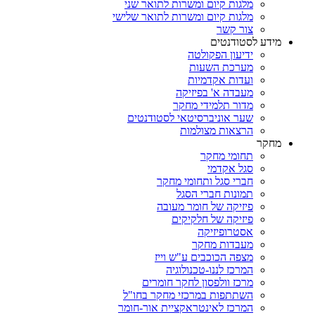
מלגות קיום ומשרות לתואר שני
מלגות קיום ומשרות לתואר שלישי
צור קשר
מידע לסטודנטים
ידיעון הפקולטה
מערכת השעות
ועדות אקדמיות
מעבדה א' בפיזיקה
מדור תלמידי מחקר
שער אוניברסיטאי לסטודנטים
הרצאות מצולמות
מחקר
תחומי מחקר
סגל אקדמי
חברי סגל ותחומי מחקר
תמונות חברי הסגל
פיזיקה של חומר מעובה
פיזיקה של חלקיקים
אסטרופיזיקה
מעבדות מחקר
מצפה הכוכבים ע"ש וייז
המרכז לננו-טכנולוגיה
מרכז וולפסון לחקר חומרים
השתתפות במרכזי מחקר בחו"ל
המרכז לאינטראקציית אור-חומר