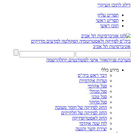
דילוג לתוכן העיקרי
תפריט עליון
תפריט ראשי
תוכן ראשי
ביה"ס לפיזיקה ולאסטרונומיה
הפקולטה למדעים מדויקים
אוניברסיטת תל אביב
מערכת פניות
אזור אישי לסטודנטים.יות
להרשמה
מידע כללי
דבר ראש ביה"ס
ועדות אקדמיות
סגל אקדמי
סגל מנהלי
סגל טכני
סגל מחקר
החוג לפיזיקה של חומר מעובה
החוג לפיזיקה של חלקיקים
החוג לאסטרופיזיקה
לוח שנה אקדמי
יצירת קשר והגעה