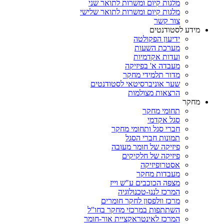
מלגות קיום ומשרות לתואר שני
מלגות קיום ומשרות לתואר שלישי
צור קשר
מידע לסטודנטים
ידיעון הפקולטה
מערכת השעות
ועדות אקדמיות
מעבדה א' בפיזיקה
מדור תלמידי מחקר
שער אוניברסיטאי לסטודנטים
הרצאות מצולמות
מחקר
תחומי מחקר
סגל אקדמי
חברי סגל ותחומי מחקר
תמונות חברי הסגל
פיזיקה של חומר מעובה
פיזיקה של חלקיקים
אסטרופיזיקה
מעבדות מחקר
מצפה הכוכבים ע"ש וייז
המרכז לננו-טכנולוגיה
מרכז וולפסון לחקר חומרים
השתתפות במרכזי מחקר בחו"ל
המרכז לאינטראקציית אור-חומר