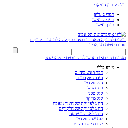
דילוג לתוכן העיקרי
תפריט עליון
תפריט ראשי
תוכן ראשי
ביה"ס לפיזיקה ולאסטרונומיה
הפקולטה למדעים מדויקים
אוניברסיטת תל אביב
מערכת פניות
אזור אישי לסטודנטים.יות
להרשמה
מידע כללי
דבר ראש ביה"ס
ועדות אקדמיות
סגל אקדמי
סגל מנהלי
סגל טכני
סגל מחקר
החוג לפיזיקה של חומר מעובה
החוג לפיזיקה של חלקיקים
החוג לאסטרופיזיקה
לוח שנה אקדמי
יצירת קשר והגעה