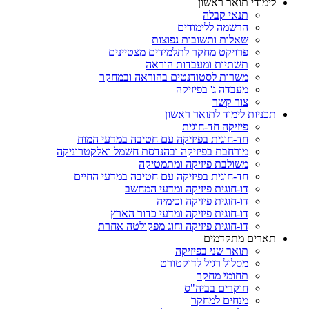
לימודי תואר ראשון
תנאי קבלה
הרשמה ללימודים
שאלות ותשובות נפוצות
פרויקט מחקר לתלמידים מצטיינים
תשתיות ומעבדות הוראה
משרות לסטודנטים בהוראה ובמחקר
מעבדה ג' בפיזיקה
צור קשר
תכניות לימוד לתואר ראשון
פיזיקה חד-חוגית
חד-חוגית בפיזיקה עם חטיבה במדעי המוח
מורחבת בפיזיקה ובהנדסת חשמל ואלקטרוניקה
משולבת פיזיקה ומתמטיקה
חד-חוגית בפיזיקה עם חטיבה במדעי החיים
דו-חוגית פיזיקה ומדעי המחשב
דו-חוגית פיזיקה וכימיה
דו-חוגית פיזיקה ומדעי כדור הארץ
דו-חוגית פיזיקה וחוג מפקולטה אחרת
תארים מתקדמים
תואר שני בפיזיקה
מסלול רגיל לדוקטורט
תחומי מחקר
חוקרים בביה"ס
מנחים למחקר