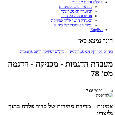
קהילה וחיים מדעיים
לוח אירועים וסמינרים
המועדון האסטרונומי
אסטרונומיה על הבר
האגודה הישראלית לפיזיקה
עמוד הפייסבוק של ביה"ס
English
הינך נמצא כאן
ביה"ס לפיזיקה ולאסטרונומיה
»
ביה"ס לפיזיקה ולאסטרונומיה
מעבדת הדגמות - מכניקה - הדגמה
מס' 78
עודכן:
17.08.2020
צמיגות – מדידת מהירות של כדור פלדה בתוך
גליצרין