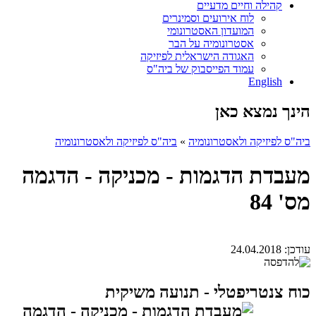
קהילה וחיים מדעיים
לוח אירועים וסמינרים
המועדון האסטרונומי
אסטרונומיה על הבר
האגודה הישראלית לפיזיקה
עמוד הפייסבוק של ביה"ס
English
הינך נמצא כאן
ביה"ס לפיזיקה ולאסטרונומיה
»
ביה"ס לפיזיקה ולאסטרונומיה
מעבדת הדגמות - מכניקה - הדגמה
מס' 84
עודכן:
24.04.2018
כוח צנטריפטלי - תנועה משיקית