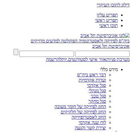
דילוג לתוכן העיקרי
תפריט עליון
תפריט ראשי
תוכן ראשי
ביה"ס לפיזיקה ולאסטרונומיה
הפקולטה למדעים מדויקים
אוניברסיטת תל אביב
מערכת פניות
אזור אישי לסטודנטים.יות
להרשמה
מידע כללי
דבר ראש ביה"ס
ועדות אקדמיות
סגל אקדמי
סגל מנהלי
סגל טכני
סגל מחקר
החוג לפיזיקה של חומר מעובה
החוג לפיזיקה של חלקיקים
החוג לאסטרופיזיקה
לוח שנה אקדמי
יצירת קשר והגעה