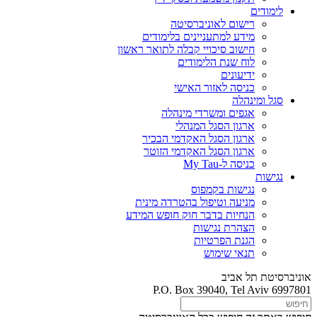
לימודים
רישום לאוניברסיטה
מידע למתעניינים בלימודים
חישוב סיכויי קבלה לתואר ראשון
לוח שנת הלימודים
ידיעונים
כניסה לאזור האישי
סגל ומינהלה
אגפים ומשרדי מינהלה
ארגון הסגל המנהלי
ארגון הסגל האקדמי הבכיר
ארגון הסגל האקדמי הזוטר
כניסה ל-My Tau
נגישות
נגישות בקמפוס
מניעה וטיפול בהטרדה מינית
הנחיות בדבר חוק חופש המידע
הצהרת נגישות
הגנת הפרטיות
תנאי שימוש
אוניברסיטת תל אביב
P.O. Box 39040, Tel Aviv 6997801