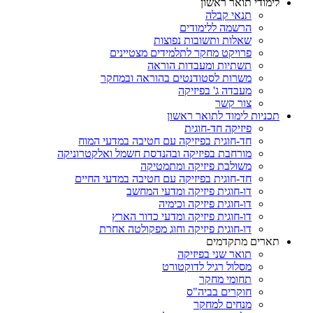
לימודי תואר ראשון
תנאי קבלה
הרשמה ללימודים
שאלות ותשובות נפוצות
פרויקט מחקר לתלמידים מצטיינים
תשתיות ומעבדות הוראה
משרות לסטודנטים בהוראה ובמחקר
מעבדה ג' בפיזיקה
צור קשר
תכניות לימוד לתואר ראשון
פיזיקה חד-חוגית
חד-חוגית בפיזיקה עם חטיבה במדעי המוח
מורחבת בפיזיקה ובהנדסת חשמל ואלקטרוניקה
משולבת פיזיקה ומתמטיקה
חד-חוגית בפיזיקה עם חטיבה במדעי החיים
דו-חוגית פיזיקה ומדעי המחשב
דו-חוגית פיזיקה וכימיה
דו-חוגית פיזיקה ומדעי כדור הארץ
דו-חוגית פיזיקה וחוג מפקולטה אחרת
תארים מתקדמים
תואר שני בפיזיקה
מסלול רגיל לדוקטורט
תחומי מחקר
חוקרים בביה"ס
מנחים למחקר