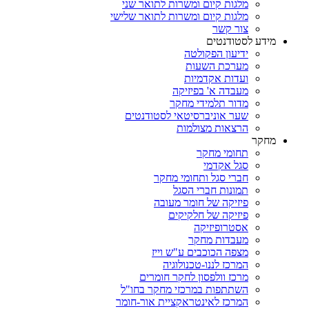
מלגות קיום ומשרות לתואר שני
מלגות קיום ומשרות לתואר שלישי
צור קשר
מידע לסטודנטים
ידיעון הפקולטה
מערכת השעות
ועדות אקדמיות
מעבדה א' בפיזיקה
מדור תלמידי מחקר
שער אוניברסיטאי לסטודנטים
הרצאות מצולמות
מחקר
תחומי מחקר
סגל אקדמי
חברי סגל ותחומי מחקר
תמונות חברי הסגל
פיזיקה של חומר מעובה
פיזיקה של חלקיקים
אסטרופיזיקה
מעבדות מחקר
מצפה הכוכבים ע"ש וייז
המרכז לננו-טכנולוגיה
מרכז וולפסון לחקר חומרים
השתתפות במרכזי מחקר בחו"ל
המרכז לאינטראקציית אור-חומר