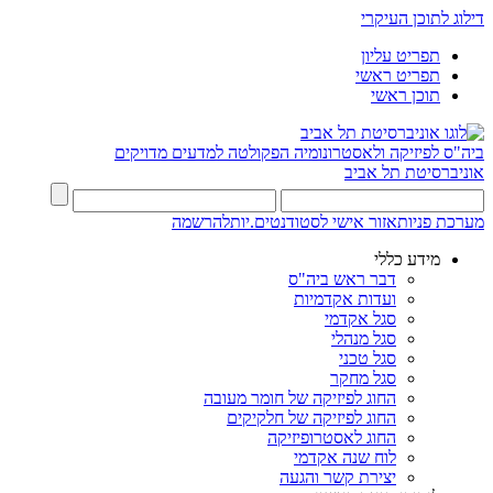
דילוג לתוכן העיקרי
תפריט עליון
תפריט ראשי
תוכן ראשי
ביה"ס לפיזיקה ולאסטרונומיה
הפקולטה למדעים מדויקים
אוניברסיטת תל אביב
מערכת פניות
אזור אישי לסטודנטים.יות
להרשמה
מידע כללי
דבר ראש ביה"ס
ועדות אקדמיות
סגל אקדמי
סגל מנהלי
סגל טכני
סגל מחקר
החוג לפיזיקה של חומר מעובה
החוג לפיזיקה של חלקיקים
החוג לאסטרופיזיקה
לוח שנה אקדמי
יצירת קשר והגעה