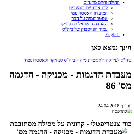
קהילה וחיים מדעיים
לוח אירועים וסמינרים
המועדון האסטרונומי
אסטרונומיה על הבר
האגודה הישראלית לפיזיקה
עמוד הפייסבוק של ביה"ס
English
הינך נמצא כאן
ביה"ס לפיזיקה ולאסטרונומיה
»
ביה"ס לפיזיקה ולאסטרונומיה
מעבדת הדגמות - מכניקה - הדגמה
מס' 86
עודכן:
24.04.2018
כוח צנטריפטלי - קרונית על מסילה מסתובבת