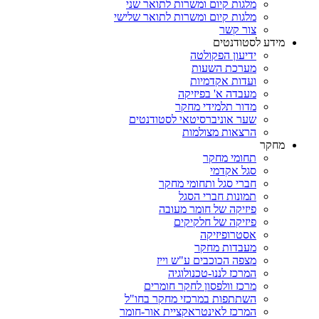
מלגות קיום ומשרות לתואר שני
מלגות קיום ומשרות לתואר שלישי
צור קשר
מידע לסטודנטים
ידיעון הפקולטה
מערכת השעות
ועדות אקדמיות
מעבדה א' בפיזיקה
מדור תלמידי מחקר
שער אוניברסיטאי לסטודנטים
הרצאות מצולמות
מחקר
תחומי מחקר
סגל אקדמי
חברי סגל ותחומי מחקר
תמונות חברי הסגל
פיזיקה של חומר מעובה
פיזיקה של חלקיקים
אסטרופיזיקה
מעבדות מחקר
מצפה הכוכבים ע"ש וייז
המרכז לננו-טכנולוגיה
מרכז וולפסון לחקר חומרים
השתתפות במרכזי מחקר בחו"ל
המרכז לאינטראקציית אור-חומר