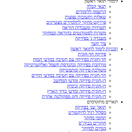
לימודי תואר ראשון
תנאי קבלה
הרשמה ללימודים
שאלות ותשובות נפוצות
פרויקט מחקר לתלמידים מצטיינים
תשתיות ומעבדות הוראה
משרות לסטודנטים בהוראה ובמחקר
מעבדה ג' בפיזיקה
צור קשר
תכניות לימוד לתואר ראשון
פיזיקה חד-חוגית
חד-חוגית בפיזיקה עם חטיבה במדעי המוח
מורחבת בפיזיקה ובהנדסת חשמל ואלקטרוניקה
משולבת פיזיקה ומתמטיקה
חד-חוגית בפיזיקה עם חטיבה במדעי החיים
דו-חוגית פיזיקה ומדעי המחשב
דו-חוגית פיזיקה וכימיה
דו-חוגית פיזיקה ומדעי כדור הארץ
דו-חוגית פיזיקה וחוג מפקולטה אחרת
תארים מתקדמים
תואר שני בפיזיקה
מסלול רגיל לדוקטורט
תחומי מחקר
חוקרים בביה"ס
מנחים למחקר