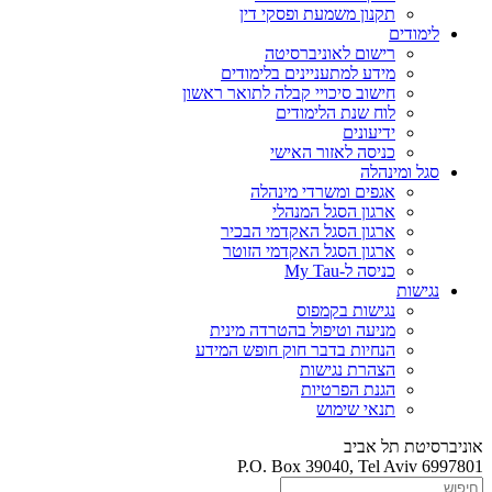
תקנון משמעת ופסקי דין
לימודים
רישום לאוניברסיטה
מידע למתעניינים בלימודים
חישוב סיכויי קבלה לתואר ראשון
לוח שנת הלימודים
ידיעונים
כניסה לאזור האישי
סגל ומינהלה
אגפים ומשרדי מינהלה
ארגון הסגל המנהלי
ארגון הסגל האקדמי הבכיר
ארגון הסגל האקדמי הזוטר
כניסה ל-My Tau
נגישות
נגישות בקמפוס
מניעה וטיפול בהטרדה מינית
הנחיות בדבר חוק חופש המידע
הצהרת נגישות
הגנת הפרטיות
תנאי שימוש
אוניברסיטת תל אביב
P.O. Box 39040, Tel Aviv 6997801