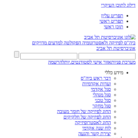
דילוג לתוכן העיקרי
תפריט עליון
תפריט ראשי
תוכן ראשי
ביה"ס לפיזיקה ולאסטרונומיה
הפקולטה למדעים מדויקים
אוניברסיטת תל אביב
מערכת פניות
אזור אישי לסטודנטים.יות
להרשמה
מידע כללי
דבר ראש ביה"ס
ועדות אקדמיות
סגל אקדמי
סגל מנהלי
סגל טכני
סגל מחקר
החוג לפיזיקה של חומר מעובה
החוג לפיזיקה של חלקיקים
החוג לאסטרופיזיקה
לוח שנה אקדמי
יצירת קשר והגעה