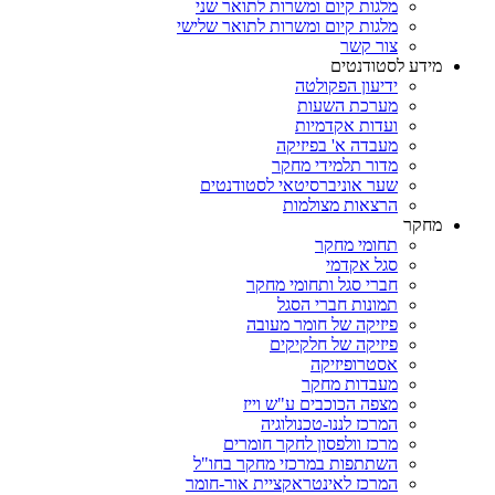
מלגות קיום ומשרות לתואר שני
מלגות קיום ומשרות לתואר שלישי
צור קשר
מידע לסטודנטים
ידיעון הפקולטה
מערכת השעות
ועדות אקדמיות
מעבדה א' בפיזיקה
מדור תלמידי מחקר
שער אוניברסיטאי לסטודנטים
הרצאות מצולמות
מחקר
תחומי מחקר
סגל אקדמי
חברי סגל ותחומי מחקר
תמונות חברי הסגל
פיזיקה של חומר מעובה
פיזיקה של חלקיקים
אסטרופיזיקה
מעבדות מחקר
מצפה הכוכבים ע"ש וייז
המרכז לננו-טכנולוגיה
מרכז וולפסון לחקר חומרים
השתתפות במרכזי מחקר בחו"ל
המרכז לאינטראקציית אור-חומר