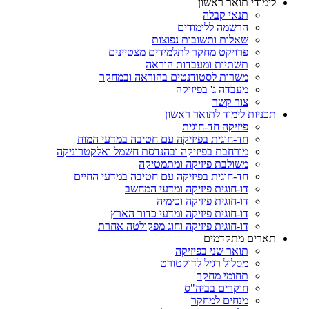
לימודי תואר ראשון
תנאי קבלה
הרשמה ללימודים
שאלות ותשובות נפוצות
פרויקט מחקר לתלמידים מצטיינים
תשתיות ומעבדות הוראה
משרות לסטודנטים בהוראה ובמחקר
מעבדה ג' בפיזיקה
צור קשר
תכניות לימוד לתואר ראשון
פיזיקה חד-חוגית
חד-חוגית בפיזיקה עם חטיבה במדעי המוח
מורחבת בפיזיקה ובהנדסת חשמל ואלקטרוניקה
משולבת פיזיקה ומתמטיקה
חד-חוגית בפיזיקה עם חטיבה במדעי החיים
דו-חוגית פיזיקה ומדעי המחשב
דו-חוגית פיזיקה וכימיה
דו-חוגית פיזיקה ומדעי כדור הארץ
דו-חוגית פיזיקה וחוג מפקולטה אחרת
תארים מתקדמים
תואר שני בפיזיקה
מסלול רגיל לדוקטורט
תחומי מחקר
חוקרים בביה"ס
מנחים למחקר