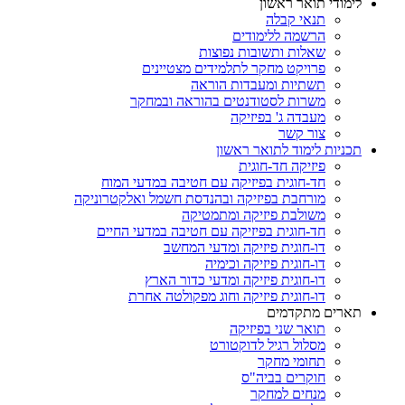
לימודי תואר ראשון
תנאי קבלה
הרשמה ללימודים
שאלות ותשובות נפוצות
פרויקט מחקר לתלמידים מצטיינים
תשתיות ומעבדות הוראה
משרות לסטודנטים בהוראה ובמחקר
מעבדה ג' בפיזיקה
צור קשר
תכניות לימוד לתואר ראשון
פיזיקה חד-חוגית
חד-חוגית בפיזיקה עם חטיבה במדעי המוח
מורחבת בפיזיקה ובהנדסת חשמל ואלקטרוניקה
משולבת פיזיקה ומתמטיקה
חד-חוגית בפיזיקה עם חטיבה במדעי החיים
דו-חוגית פיזיקה ומדעי המחשב
דו-חוגית פיזיקה וכימיה
דו-חוגית פיזיקה ומדעי כדור הארץ
דו-חוגית פיזיקה וחוג מפקולטה אחרת
תארים מתקדמים
תואר שני בפיזיקה
מסלול רגיל לדוקטורט
תחומי מחקר
חוקרים בביה"ס
מנחים למחקר