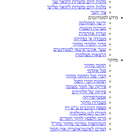
מלגות קיום ומשרות לתואר שני
מלגות קיום ומשרות לתואר שלישי
צור קשר
מידע לסטודנטים
ידיעון הפקולטה
מערכת השעות
ועדות אקדמיות
מעבדה א' בפיזיקה
מדור תלמידי מחקר
שער אוניברסיטאי לסטודנטים
הרצאות מצולמות
מחקר
תחומי מחקר
סגל אקדמי
חברי סגל ותחומי מחקר
תמונות חברי הסגל
פיזיקה של חומר מעובה
פיזיקה של חלקיקים
אסטרופיזיקה
מעבדות מחקר
מצפה הכוכבים ע"ש וייז
המרכז לננו-טכנולוגיה
מרכז וולפסון לחקר חומרים
השתתפות במרכזי מחקר בחו"ל
המרכז לאינטראקציית אור-חומר