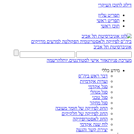
דילוג לתוכן העיקרי
תפריט עליון
תפריט ראשי
תוכן ראשי
ביה"ס לפיזיקה ולאסטרונומיה
הפקולטה למדעים מדויקים
אוניברסיטת תל אביב
מערכת פניות
אזור אישי לסטודנטים.יות
להרשמה
מידע כללי
דבר ראש ביה"ס
ועדות אקדמיות
סגל אקדמי
סגל מנהלי
סגל טכני
סגל מחקר
החוג לפיזיקה של חומר מעובה
החוג לפיזיקה של חלקיקים
החוג לאסטרופיזיקה
לוח שנה אקדמי
יצירת קשר והגעה