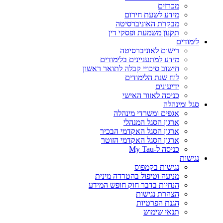
מכרזים
מידע לשעת חירום
מבקרת האוניברסיטה
תקנון משמעת ופסקי דין
לימודים
רישום לאוניברסיטה
מידע למתעניינים בלימודים
חישוב סיכויי קבלה לתואר ראשון
לוח שנת הלימודים
ידיעונים
כניסה לאזור האישי
סגל ומינהלה
אגפים ומשרדי מינהלה
ארגון הסגל המנהלי
ארגון הסגל האקדמי הבכיר
ארגון הסגל האקדמי הזוטר
כניסה ל-My Tau
נגישות
נגישות בקמפוס
מניעה וטיפול בהטרדה מינית
הנחיות בדבר חוק חופש המידע
הצהרת נגישות
הגנת הפרטיות
תנאי שימוש