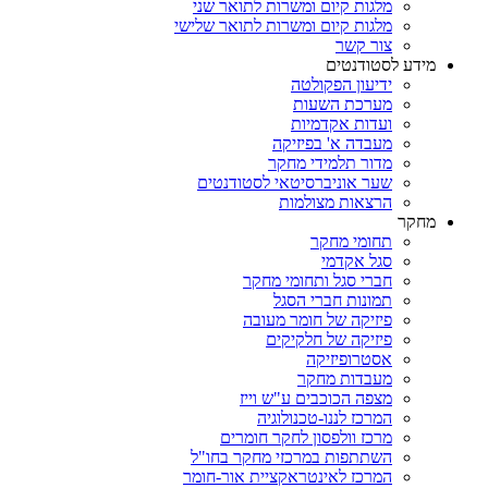
מלגות קיום ומשרות לתואר שני
מלגות קיום ומשרות לתואר שלישי
צור קשר
מידע לסטודנטים
ידיעון הפקולטה
מערכת השעות
ועדות אקדמיות
מעבדה א' בפיזיקה
מדור תלמידי מחקר
שער אוניברסיטאי לסטודנטים
הרצאות מצולמות
מחקר
תחומי מחקר
סגל אקדמי
חברי סגל ותחומי מחקר
תמונות חברי הסגל
פיזיקה של חומר מעובה
פיזיקה של חלקיקים
אסטרופיזיקה
מעבדות מחקר
מצפה הכוכבים ע"ש וייז
המרכז לננו-טכנולוגיה
מרכז וולפסון לחקר חומרים
השתתפות במרכזי מחקר בחו"ל
המרכז לאינטראקציית אור-חומר