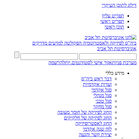
דילוג לתוכן העיקרי
תפריט עליון
תפריט ראשי
תוכן ראשי
ביה"ס לפיזיקה ולאסטרונומיה
הפקולטה למדעים מדויקים
אוניברסיטת תל אביב
מערכת פניות
אזור אישי לסטודנטים.יות
להרשמה
מידע כללי
דבר ראש ביה"ס
ועדות אקדמיות
סגל אקדמי
סגל מנהלי
סגל טכני
סגל מחקר
החוג לפיזיקה של חומר מעובה
החוג לפיזיקה של חלקיקים
החוג לאסטרופיזיקה
לוח שנה אקדמי
יצירת קשר והגעה