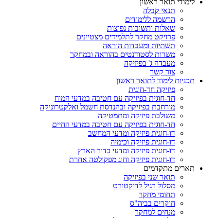
לימודי תואר ראשון
תנאי קבלה
הרשמה ללימודים
שאלות ותשובות נפוצות
פרויקט מחקר לתלמידים מצטיינים
תשתיות ומעבדות הוראה
משרות לסטודנטים בהוראה ובמחקר
מעבדה ג' בפיזיקה
צור קשר
תכניות לימוד לתואר ראשון
פיזיקה חד-חוגית
חד-חוגית בפיזיקה עם חטיבה במדעי המוח
מורחבת בפיזיקה ובהנדסת חשמל ואלקטרוניקה
משולבת פיזיקה ומתמטיקה
חד-חוגית בפיזיקה עם חטיבה במדעי החיים
דו-חוגית פיזיקה ומדעי המחשב
דו-חוגית פיזיקה וכימיה
דו-חוגית פיזיקה ומדעי כדור הארץ
דו-חוגית פיזיקה וחוג מפקולטה אחרת
תארים מתקדמים
תואר שני בפיזיקה
מסלול רגיל לדוקטורט
תחומי מחקר
חוקרים בביה"ס
מנחים למחקר