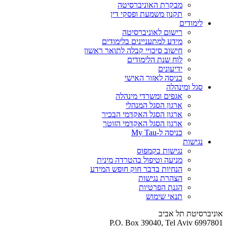
מבקרת האוניברסיטה
תקנון משמעת ופסקי דין
לימודים
רישום לאוניברסיטה
מידע למתעניינים בלימודים
חישוב סיכויי קבלה לתואר ראשון
לוח שנת הלימודים
ידיעונים
כניסה לאזור האישי
סגל ומינהלה
אגפים ומשרדי מינהלה
ארגון הסגל המנהלי
ארגון הסגל האקדמי הבכיר
ארגון הסגל האקדמי הזוטר
כניסה ל-My Tau
נגישות
נגישות בקמפוס
מניעה וטיפול בהטרדה מינית
הנחיות בדבר חוק חופש המידע
הצהרת נגישות
הגנת הפרטיות
תנאי שימוש
אוניברסיטת תל אביב
P.O. Box 39040, Tel Aviv 6997801