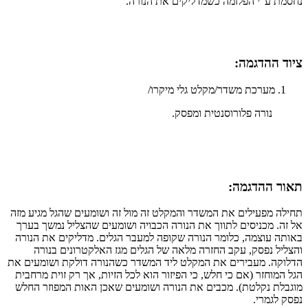
נחסמת ע"י הפלזמה כשמדליקים את הנורה.
ציוד ההדגמה:​​
מערכת משדר/מקלט גלי מיקרו/
נורה פלורוסנטית ומפסק.
תאור ההדגמה:​
תחילה מפעילים את המשדר והמקלט זה מול זה ושומעים שהגל מגיע מזה
אל זה. מכניסים לתווך את הנורה הכבויה ושומעים שהצליל נמשך בערך
באותה עוצמה, כלומר הנורה שקופה למעבר הגלים. מדליקים את הנורה
והצליל נפסק, עקב החזרה מלאה של הגלים מגז האלקטרונים בנורה
הדלוקה. מעבירים את המקלט ליד המשדר כשהנורה דולקת ושומעים את
הגל המוחזר (אם כי חלש, כי הפיזור הוא לכל הזיות, אך רק זוית מרחבית
מוגבלת נקלטת). מכבים את הנורה ושומעים שאכן האות המפוזר החלש
נפסק לגמרי.