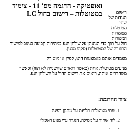
רישום
תנודות של
שתי
מטוטלות
מצומדות
המפזרות
חול על תוך כדי תנועתן על שולחן הנע במהירות קבועה בניצב למישור
התנודה של המטוטלות (סקופ מכני).
מצמדים אותם באמצעות חוט, קפיץ או מוט דק.
מניעים מטוטלת אחת (כאשר דואגים שהשנייה לא תזוז) וכאשר
משחררים אותה, רואים את רישום החול על השולחן הנע.
ציוד ההדגמה:​​
שתי מטוטלות תלויות על מתקן דפינה
לוח שחור על מסילה, הנגרר ע“י מנוע חשמלי