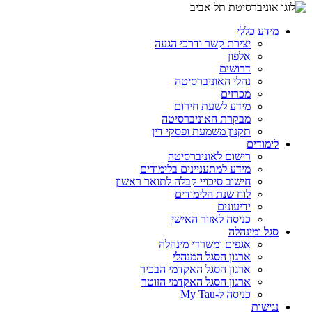
מידע כללי
יצירת קשר ודרכי הגעה
אלפון
דרושים
נהלי האוניברסיטה
מכרזים
מידע לשעת חירום
מבקרת האוניברסיטה
תקנון משמעת ופסקי דין
לימודים
רישום לאוניברסיטה
מידע למתעניינים בלימודים
חישוב סיכויי קבלה לתואר ראשון
לוח שנת הלימודים
ידיעונים
כניסה לאזור האישי
סגל ומינהלה
אגפים ומשרדי מינהלה
ארגון הסגל המנהלי
ארגון הסגל האקדמי הבכיר
ארגון הסגל האקדמי הזוטר
כניסה ל-My Tau
נגישות