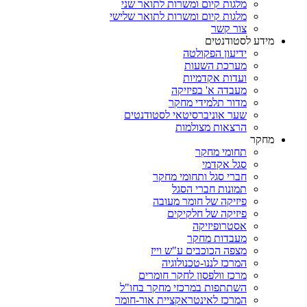
מלגות קיום ומשרות לתואר שני
מלגות קיום ומשרות לתואר שלישי
צור קשר
מידע לסטודנטים
ידיעון הפקולטה
מערכת השעות
ועדות אקדמיות
מעבדה א' בפיזיקה
מדור תלמידי מחקר
שער אוניברסיטאי לסטודנטים
הרצאות מצולמות
מחקר
תחומי מחקר
סגל אקדמי
חברי סגל ותחומי מחקר
תמונות חברי הסגל
פיזיקה של חומר מעובה
פיזיקה של חלקיקים
אסטרופיזיקה
מעבדות מחקר
מצפה הכוכבים ע"ש וייז
המרכז לננו-טכנולוגיה
מרכז וולפסון לחקר חומרים
השתתפות במרכזי מחקר בחו"ל
המרכז לאינטראקציית אור-חומר