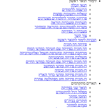
לימודי תואר ראשון
תנאי קבלה
הרשמה ללימודים
שאלות ותשובות נפוצות
פרויקט מחקר לתלמידים מצטיינים
תשתיות ומעבדות הוראה
משרות לסטודנטים בהוראה ובמחקר
מעבדה ג' בפיזיקה
צור קשר
תכניות לימוד לתואר ראשון
פיזיקה חד-חוגית
חד-חוגית בפיזיקה עם חטיבה במדעי המוח
מורחבת בפיזיקה ובהנדסת חשמל ואלקטרוניקה
משולבת פיזיקה ומתמטיקה
חד-חוגית בפיזיקה עם חטיבה במדעי החיים
דו-חוגית פיזיקה ומדעי המחשב
דו-חוגית פיזיקה וכימיה
דו-חוגית פיזיקה ומדעי כדור הארץ
דו-חוגית פיזיקה וחוג מפקולטה אחרת
תארים מתקדמים
תואר שני בפיזיקה
מסלול רגיל לדוקטורט
תחומי מחקר
חוקרים בביה"ס
מנחים למחקר