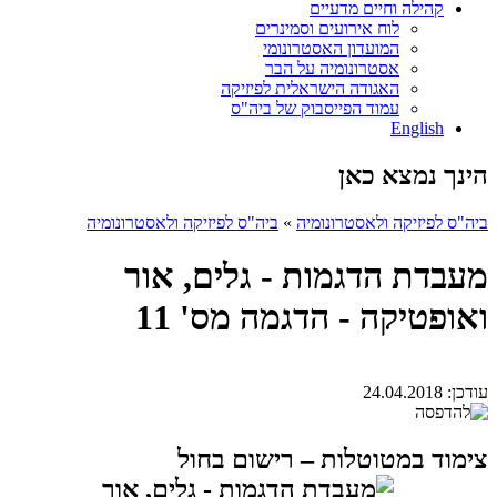
קהילה וחיים מדעיים
לוח אירועים וסמינרים
המועדון האסטרונומי
אסטרונומיה על הבר
האגודה הישראלית לפיזיקה
עמוד הפייסבוק של ביה"ס
English
הינך נמצא כאן
ביה"ס לפיזיקה ולאסטרונומיה
»
ביה"ס לפיזיקה ולאסטרונומיה
מעבדת הדגמות - גלים, אור
ואופטיקה - הדגמה מס' 11
עודכן:
24.04.2018
צימוד במטוטלות – רישום בחול