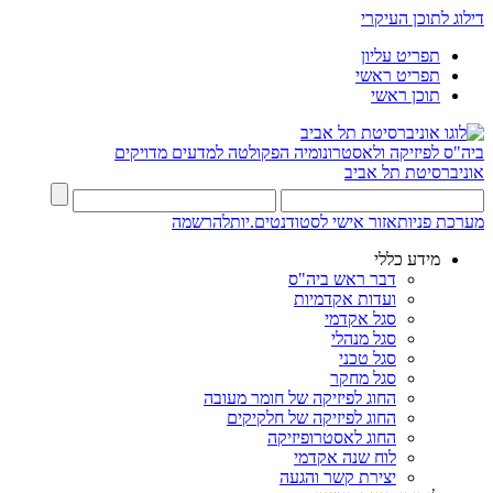
דילוג לתוכן העיקרי
תפריט עליון
תפריט ראשי
תוכן ראשי
ביה"ס לפיזיקה ולאסטרונומיה
הפקולטה למדעים מדויקים
אוניברסיטת תל אביב
מערכת פניות
אזור אישי לסטודנטים.יות
להרשמה
מידע כללי
דבר ראש ביה"ס
ועדות אקדמיות
סגל אקדמי
סגל מנהלי
סגל טכני
סגל מחקר
החוג לפיזיקה של חומר מעובה
החוג לפיזיקה של חלקיקים
החוג לאסטרופיזיקה
לוח שנה אקדמי
יצירת קשר והגעה