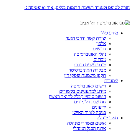
חזרה לטופס ולעמוד רשימת הדגמות בגלים, אור ואופטיקה >
מידע כללי
יצירת קשר ודרכי הגעה
אלפון
דרושים
נהלי האוניברסיטה
מכרזים
מידע לשעת חירום
מבקרת האוניברסיטה
תקנון משמעת ופסקי דין
לימודים
רישום לאוניברסיטה
מידע למתעניינים בלימודים
חישוב סיכויי קבלה לתואר ראשון
לוח שנת הלימודים
ידיעונים
כניסה לאזור האישי
סגל ומינהלה
אגפים ומשרדי מינהלה
ארגון הסגל המנהלי