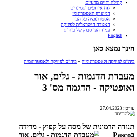
קהילה וחיים מדעיים
לוח אירועים וסמינרים
המועדון האסטרונומי
אסטרונומיה על הבר
האגודה הישראלית לפיזיקה
עמוד הפייסבוק של ביה"ס
English
הינך נמצא כאן
ביה"ס לפיזיקה ולאסטרונומיה
»
ביה"ס לפיזיקה ולאסטרונומיה
מעבדת הדגמות - גלים, אור
ואופטיקה - הדגמה מס' 3
עודכן:
27.04.2023
תנודה הרמונית של מסה על קפיץ - מדידה
בPasco