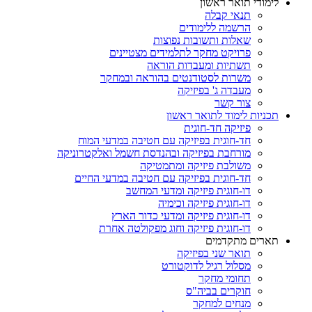
לימודי תואר ראשון
תנאי קבלה
הרשמה ללימודים
שאלות ותשובות נפוצות
פרויקט מחקר לתלמידים מצטיינים
תשתיות ומעבדות הוראה
משרות לסטודנטים בהוראה ובמחקר
מעבדה ג' בפיזיקה
צור קשר
תכניות לימוד לתואר ראשון
פיזיקה חד-חוגית
חד-חוגית בפיזיקה עם חטיבה במדעי המוח
מורחבת בפיזיקה ובהנדסת חשמל ואלקטרוניקה
משולבת פיזיקה ומתמטיקה
חד-חוגית בפיזיקה עם חטיבה במדעי החיים
דו-חוגית פיזיקה ומדעי המחשב
דו-חוגית פיזיקה וכימיה
דו-חוגית פיזיקה ומדעי כדור הארץ
דו-חוגית פיזיקה וחוג מפקולטה אחרת
תארים מתקדמים
תואר שני בפיזיקה
מסלול רגיל לדוקטורט
תחומי מחקר
חוקרים בביה"ס
מנחים למחקר