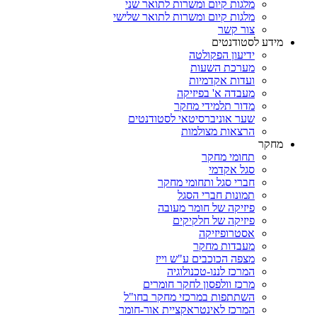
מלגות קיום ומשרות לתואר שני
מלגות קיום ומשרות לתואר שלישי
צור קשר
מידע לסטודנטים
ידיעון הפקולטה
מערכת השעות
ועדות אקדמיות
מעבדה א' בפיזיקה
מדור תלמידי מחקר
שער אוניברסיטאי לסטודנטים
הרצאות מצולמות
מחקר
תחומי מחקר
סגל אקדמי
חברי סגל ותחומי מחקר
תמונות חברי הסגל
פיזיקה של חומר מעובה
פיזיקה של חלקיקים
אסטרופיזיקה
מעבדות מחקר
מצפה הכוכבים ע"ש וייז
המרכז לננו-טכנולוגיה
מרכז וולפסון לחקר חומרים
השתתפות במרכזי מחקר בחו"ל
המרכז לאינטראקציית אור-חומר