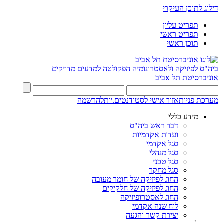
דילוג לתוכן העיקרי
תפריט עליון
תפריט ראשי
תוכן ראשי
ביה"ס לפיזיקה ולאסטרונומיה
הפקולטה למדעים מדויקים
אוניברסיטת תל אביב
מערכת פניות
אזור אישי לסטודנטים.יות
להרשמה
מידע כללי
דבר ראש ביה"ס
ועדות אקדמיות
סגל אקדמי
סגל מנהלי
סגל טכני
סגל מחקר
החוג לפיזיקה של חומר מעובה
החוג לפיזיקה של חלקיקים
החוג לאסטרופיזיקה
לוח שנה אקדמי
יצירת קשר והגעה