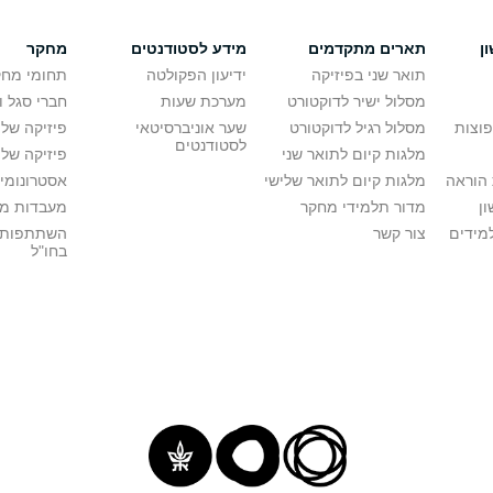
ן
תארים מתקדמים
מידע לסטודנטים
מחקר
תואר שני בפיזיקה
ידיעון הפקולטה
תחומי מחק
מסלול ישיר לדוקטורט
מערכת שעות
חברי סגל 
פוצות
מסלול רגיל לדוקטורט
שער אוניברסיטאי
פיזיקה של
לסטודנטים
מלגות קיום לתואר שני
פיזיקה של 
הוראה
מלגות קיום לתואר שלישי
אסטרונומיה
ן
מדור תלמידי מחקר
מעבדות מ
מידים
צור קשר
השתתפות 
בחו"ל