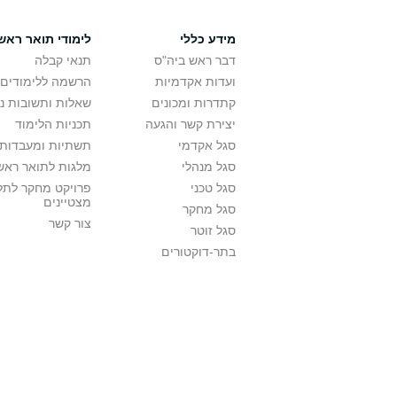
מידע כללי
לימודי תואר ראשו
דבר ראש ביה"ס
תנאי קבלה
ועדות אקדמיות
הרשמה ללימודים
קתדרות ומכונים
שאלות ותשובות נ
יצירת קשר והגעה
תכניות הלימוד
סגל אקדמי
תשתיות ומעבדות 
סגל מנהלי
מלגות לתואר ראשו
סגל טכני
פרויקט מחקר לתל
מצטיינים
סגל מחקר
צור קשר
סגל זוטר
בתר-דוקטורים