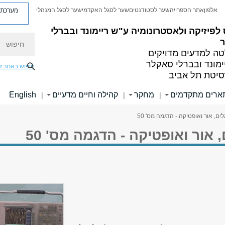
מערכת פ
אלפון
אתר הספרייה
שער לסטודנטים
שער לסגל האקדמי
שער לסגל המנהלי
לפיזיקה ולאסטרונומיה
ע"ש ריימונד ובברלי
חיפוש
ה למדעים מדויקים
ימונד ובברלי סאקלר
חיפוש באתר ז
סיטת תל אביב
ארים מתקדמים
מחקר
קהילה וחיים מדעיים
English
|
|
|
ם, אור ואופטיקה - הדגמה מס' 50
אור ואופטיקה - הדגמה מס' 50