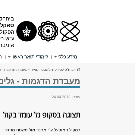
תוכן
תפריט
עליון
ראשי
ביה"ס 
סאקלר
הפקולט
ע"ש רי
אוניבר
מידע כללי
לימודי תואר ראשון
ת
|
|
הינך נמצא כאן
>
ביה"ס לפיזיקה ולאסטרונומיה
> מעבדת הדגמות - גלי
מעבדת הדגמות - גלים, 
עודכן:
24.04.2018
תצוגה בסקופ גל עומד בקול
רמקול המופעל ע"י מתנד מול משטח מחזיר.