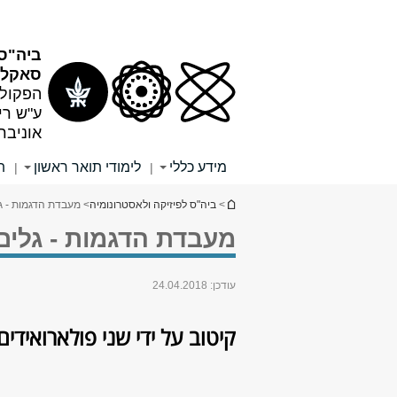
תוכן
תפריט
עליון
ראשי
ביה"ס 
סאקלר
הפקולט
ע"ש רי
אוניבר
מידע כללי
לימודי תואר ראשון
ת
|
|
הינך נמצא כאן
>
ביה"ס לפיזיקה ולאסטרונומיה
> מעבדת הדגמות - גלי
מעבדת הדגמות - גלים, 
עודכן:
24.04.2018
קיטוב על ידי שני פולארואידים