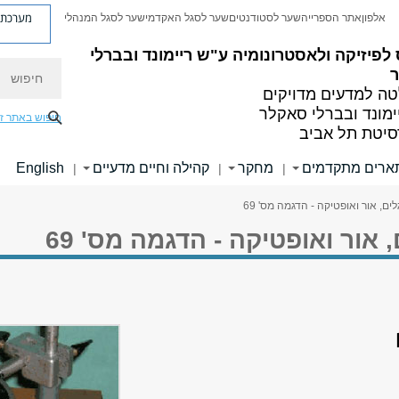
מערכת פ
אלפון
אתר הספרייה
שער לסטודנטים
שער לסגל האקדמי
שער לסגל המנהלי
לפיזיקה ולאסטרונומיה
ע"ש ריימונד ובברלי
חיפוש
ה למדעים מדויקים
ימונד ובברלי סאקלר
חיפוש באתר ז
סיטת תל אביב
ארים מתקדמים
מחקר
קהילה וחיים מדעיים
English
|
|
|
ם, אור ואופטיקה - הדגמה מס' 69
אור ואופטיקה - הדגמה מס' 69