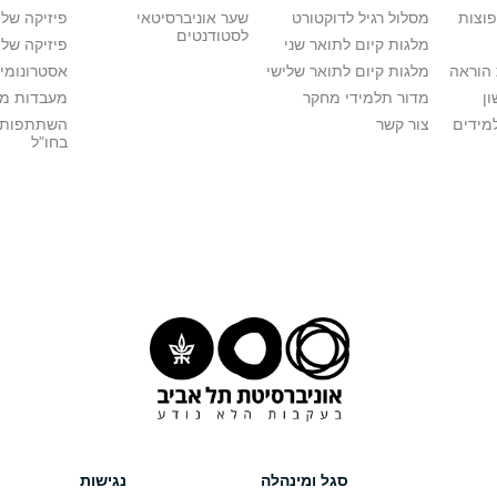
פוצות
מסלול רגיל לדוקטורט
שער אוניברסיטאי
פיזיקה של
לסטודנטים
מלגות קיום לתואר שני
פיזיקה של 
הוראה
מלגות קיום לתואר שלישי
אסטרונומיה
ן
מדור תלמידי מחקר
מעבדות מ
מידים
צור קשר
השתתפות 
בחו"ל
סגל ומינהלה
נגישות