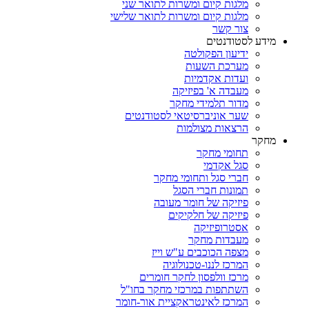
מלגות קיום ומשרות לתואר שני
מלגות קיום ומשרות לתואר שלישי
צור קשר
מידע לסטודנטים
ידיעון הפקולטה
מערכת השעות
ועדות אקדמיות
מעבדה א' בפיזיקה
מדור תלמידי מחקר
שער אוניברסיטאי לסטודנטים
הרצאות מצולמות
מחקר
תחומי מחקר
סגל אקדמי
חברי סגל ותחומי מחקר
תמונות חברי הסגל
פיזיקה של חומר מעובה
פיזיקה של חלקיקים
אסטרופיזיקה
מעבדות מחקר
מצפה הכוכבים ע"ש וייז
המרכז לננו-טכנולוגיה
מרכז וולפסון לחקר חומרים
השתתפות במרכזי מחקר בחו"ל
המרכז לאינטראקציית אור-חומר