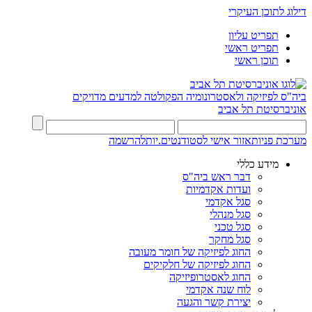
דילוג לתוכן העיקרי
תפריט עליון
תפריט ראשי
תוכן ראשי
ביה"ס לפיזיקה ולאסטרונומיה
הפקולטה למדעים מדויקים
אוניברסיטת תל אביב
מערכת פניות
אזור אישי לסטודנטים.יות
להרשמה
מידע כללי
דבר ראש ביה"ס
ועדות אקדמיות
סגל אקדמי
סגל מנהלי
סגל טכני
סגל מחקר
החוג לפיזיקה של חומר מעובה
החוג לפיזיקה של חלקיקים
החוג לאסטרופיזיקה
לוח שנה אקדמי
יצירת קשר והגעה