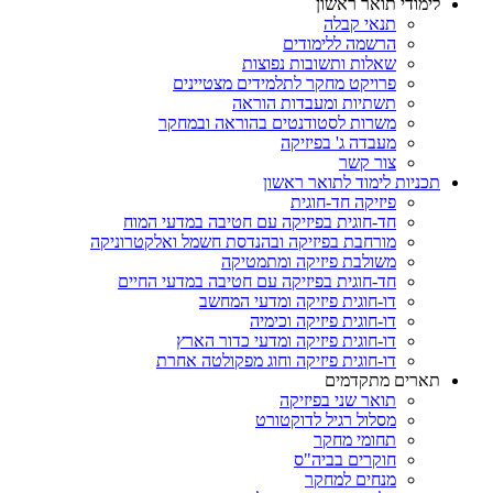
לימודי תואר ראשון
תנאי קבלה
הרשמה ללימודים
שאלות ותשובות נפוצות
פרויקט מחקר לתלמידים מצטיינים
תשתיות ומעבדות הוראה
משרות לסטודנטים בהוראה ובמחקר
מעבדה ג' בפיזיקה
צור קשר
תכניות לימוד לתואר ראשון
פיזיקה חד-חוגית
חד-חוגית בפיזיקה עם חטיבה במדעי המוח
מורחבת בפיזיקה ובהנדסת חשמל ואלקטרוניקה
משולבת פיזיקה ומתמטיקה
חד-חוגית בפיזיקה עם חטיבה במדעי החיים
דו-חוגית פיזיקה ומדעי המחשב
דו-חוגית פיזיקה וכימיה
דו-חוגית פיזיקה ומדעי כדור הארץ
דו-חוגית פיזיקה וחוג מפקולטה אחרת
תארים מתקדמים
תואר שני בפיזיקה
מסלול רגיל לדוקטורט
תחומי מחקר
חוקרים בביה"ס
מנחים למחקר