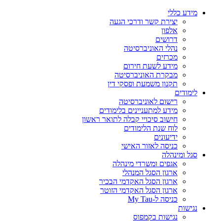
מידע כללי
יצירת קשר ודרכי הגעה
אלפון
דרושים
נהלי האוניברסיטה
מכרזים
מידע לשעת חירום
מבקרת האוניברסיטה
תקנון משמעת ופסקי דין
לימודים
רישום לאוניברסיטה
מידע למתעניינים בלימודים
חישוב סיכויי קבלה לתואר ראשון
לוח שנת הלימודים
ידיעונים
כניסה לאזור האישי
סגל ומינהלה
אגפים ומשרדי מינהלה
ארגון הסגל המנהלי
ארגון הסגל האקדמי הבכיר
ארגון הסגל האקדמי הזוטר
כניסה ל-My Tau
נגישות
נגישות בקמפוס