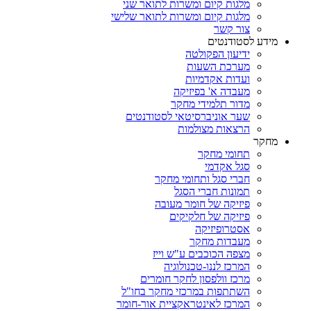
מלגות קיום ומשרות לתואר שני
מלגות קיום ומשרות לתואר שלישי
צור קשר
מידע לסטודנטים
ידיעון הפקולטה
מערכת השעות
ועדות אקדמיות
מעבדה א' בפיזיקה
מדור תלמידי מחקר
שער אוניברסיטאי לסטודנטים
הרצאות מצולמות
מחקר
תחומי מחקר
סגל אקדמי
חברי סגל ותחומי מחקר
תמונות חברי הסגל
פיזיקה של חומר מעובה
פיזיקה של חלקיקים
אסטרופיזיקה
מעבדות מחקר
מצפה הכוכבים ע"ש וייז
המרכז לננו-טכנולוגיה
מרכז וולפסון לחקר חומרים
השתתפות במרכזי מחקר בחו"ל
המרכז לאינטראקציית אור-חומר