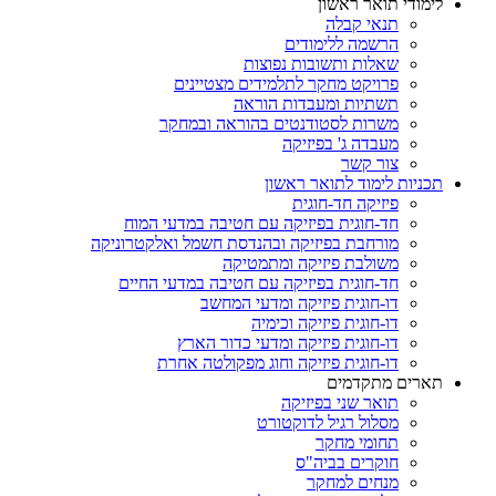
לימודי תואר ראשון
תנאי קבלה
הרשמה ללימודים
שאלות ותשובות נפוצות
פרויקט מחקר לתלמידים מצטיינים
תשתיות ומעבדות הוראה
משרות לסטודנטים בהוראה ובמחקר
מעבדה ג' בפיזיקה
צור קשר
תכניות לימוד לתואר ראשון
פיזיקה חד-חוגית
חד-חוגית בפיזיקה עם חטיבה במדעי המוח
מורחבת בפיזיקה ובהנדסת חשמל ואלקטרוניקה
משולבת פיזיקה ומתמטיקה
חד-חוגית בפיזיקה עם חטיבה במדעי החיים
דו-חוגית פיזיקה ומדעי המחשב
דו-חוגית פיזיקה וכימיה
דו-חוגית פיזיקה ומדעי כדור הארץ
דו-חוגית פיזיקה וחוג מפקולטה אחרת
תארים מתקדמים
תואר שני בפיזיקה
מסלול רגיל לדוקטורט
תחומי מחקר
חוקרים בביה"ס
מנחים למחקר