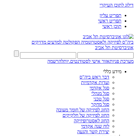
דילוג לתוכן העיקרי
תפריט עליון
תפריט ראשי
תוכן ראשי
ביה"ס לפיזיקה ולאסטרונומיה
הפקולטה למדעים מדויקים
אוניברסיטת תל אביב
מערכת פניות
אזור אישי לסטודנטים.יות
להרשמה
מידע כללי
דבר ראש ביה"ס
ועדות אקדמיות
סגל אקדמי
סגל מנהלי
סגל טכני
סגל מחקר
החוג לפיזיקה של חומר מעובה
החוג לפיזיקה של חלקיקים
החוג לאסטרופיזיקה
לוח שנה אקדמי
יצירת קשר והגעה