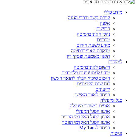
מידע כללי
יצירת קשר ודרכי הגעה
אלפון
דרושים
נהלי האוניברסיטה
מכרזים
מידע לשעת חירום
מבקרת האוניברסיטה
תקנון משמעת ופסקי דין
לימודים
רישום לאוניברסיטה
מידע למתעניינים בלימודים
חישוב סיכויי קבלה לתואר ראשון
לוח שנת הלימודים
ידיעונים
כניסה לאזור האישי
סגל ומינהלה
אגפים ומשרדי מינהלה
ארגון הסגל המנהלי
ארגון הסגל האקדמי הבכיר
ארגון הסגל האקדמי הזוטר
כניסה ל-My Tau
נגישות