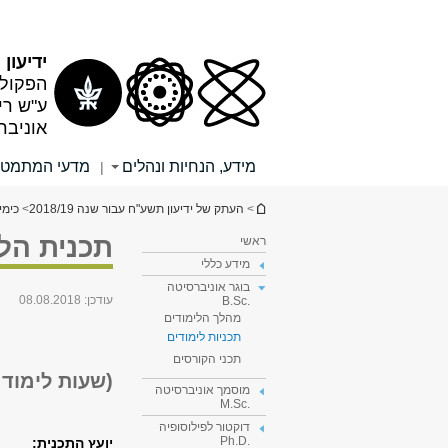
תוכן
תפריט
עליון
ראשי
ידיעון תש
הפקולט
ע"ש רי
אוניבר
מידע, הנחיות ונהלים
מדעי המתמטי
|
הינך נמצא כאן
>
העתק של ידיעון תשע"ח עבור שנה 2018/19
>
כימי
תכנית הלי
ראשי
מידע כללי
בוגר אוניברסיטה
עודכן:
08.08.2018
.B.Sc
מהלך הלימודים
תכניות לימודים
תכני הקורסים
(שעות לימוד: 159-154 ש"ס, לשיקלול: 155-150 ש"
מוסמך אוניברסיטה
.M.Sc
דוקטור לפילוסופיה
.Ph.D
יועץ התכנית: