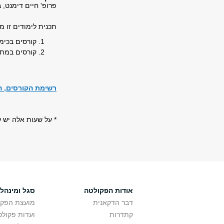
פרופ' חיים דימנט, 
תכנית לימודים זו מ
קורסים בכימיה בהיקף 89-86 ש"ס, לשיקלול: -82
קורסים במתמטיקה בהיקף 70-68 ש
רשימת הקורסים, ה
* על שעות אלה יש להוסיף 6 ש"
אודות הפקולטה
סגל ומינהל
דבר הדקאנית
מועצת הפקו
קתדרות
ועדות פקולט