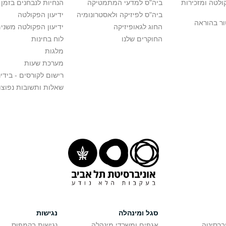
לטה ומזכירות
ביה"ס למדעי המתמטיקה
הנחיות לנבחנים בזמן 
ביה"ס לפיזיקה ולאסטרונומיה
ידיעון הפקולטה
ור בהוראה
החוג לגאופיזיקה
ידיעון הפקולטה משני
החוקרים שלנו
לוח בחינות
מלגות
מערכת שעות
רישום לקורסים - בידינ
שאלות ותשובות נפוצו
סגל ומינהלה
נגישות
יברסיטה
אגפים ומשרדי מינהלה
נגישות בקמפוס