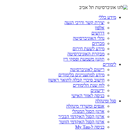
מידע כללי
יצירת קשר ודרכי הגעה
אלפון
דרושים
נהלי האוניברסיטה
מכרזים
מידע לשעת חירום
מבקרת האוניברסיטה
תקנון משמעת ופסקי דין
לימודים
רישום לאוניברסיטה
מידע למתעניינים בלימודים
חישוב סיכויי קבלה לתואר ראשון
לוח שנת הלימודים
ידיעונים
כניסה לאזור האישי
סגל ומינהלה
אגפים ומשרדי מינהלה
ארגון הסגל המנהלי
ארגון הסגל האקדמי הבכיר
ארגון הסגל האקדמי הזוטר
כניסה ל-My Tau