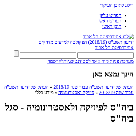
דילוג לתוכן העיקרי
תפריט עליון
תפריט ראשי
תוכן ראשי
ידיעון תשע"ט (2018/19)
הפקולטה למדעים מדויקים
אוניברסיטת תל אביב
מערכת פניות
אזור אישי לסטודנטים.יות
להרשמה
הינך נמצא כאן
העתק של ידיעון תשע"ח עבור שנה 2018/19
»
העתק של ידיעון תשע"ח
עבור שנה 2018/19
»
פיזיקה ואסטרונומיה
»
מידע כללי
ביה"ס לפיזיקה ולאסטרונומיה - סגל
ביה"ס