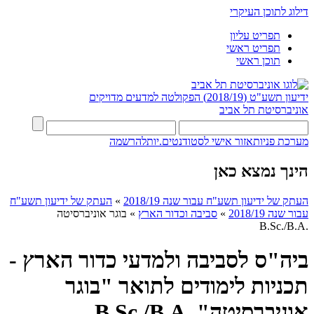
דילוג לתוכן העיקרי
תפריט עליון
תפריט ראשי
תוכן ראשי
ידיעון תשע"ט (2018/19)
הפקולטה למדעים מדויקים
אוניברסיטת תל אביב
מערכת פניות
אזור אישי לסטודנטים.יות
להרשמה
הינך נמצא כאן
העתק של ידיעון תשע"ח עבור שנה 2018/19
»
העתק של ידיעון תשע"ח
עבור שנה 2018/19
»
סביבה וכדור הארץ
»
בוגר אוניברסיטה
.B.Sc./B.A
ביה"ס לסביבה ולמדעי כדור הארץ -
תכניות לימודים לתואר "בוגר
אוניברסיטה" .B.Sc./B.A