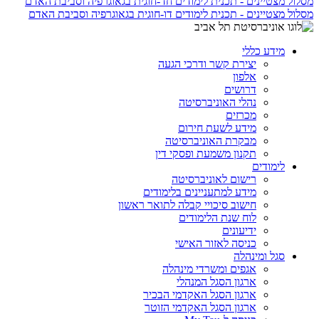
מסלול מצטיינים - תכנית לימודים חד-חוגית בגאוגרפיה וסביבת האדם
מסלול מצטיינים - תכנית לימודים דו-חוגית בגאוגרפיה וסביבת האדם
מידע כללי
יצירת קשר ודרכי הגעה
אלפון
דרושים
נהלי האוניברסיטה
מכרזים
מידע לשעת חירום
מבקרת האוניברסיטה
תקנון משמעת ופסקי דין
לימודים
רישום לאוניברסיטה
מידע למתעניינים בלימודים
חישוב סיכויי קבלה לתואר ראשון
לוח שנת הלימודים
ידיעונים
כניסה לאזור האישי
סגל ומינהלה
אגפים ומשרדי מינהלה
ארגון הסגל המנהלי
ארגון הסגל האקדמי הבכיר
ארגון הסגל האקדמי הזוטר