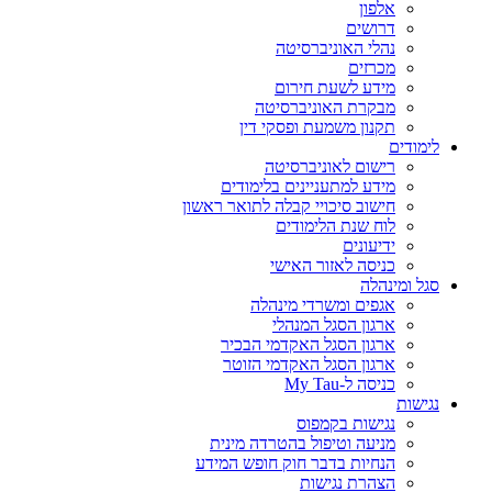
אלפון
דרושים
נהלי האוניברסיטה
מכרזים
מידע לשעת חירום
מבקרת האוניברסיטה
תקנון משמעת ופסקי דין
לימודים
רישום לאוניברסיטה
מידע למתעניינים בלימודים
חישוב סיכויי קבלה לתואר ראשון
לוח שנת הלימודים
ידיעונים
כניסה לאזור האישי
סגל ומינהלה
אגפים ומשרדי מינהלה
ארגון הסגל המנהלי
ארגון הסגל האקדמי הבכיר
ארגון הסגל האקדמי הזוטר
כניסה ל-My Tau
נגישות
נגישות בקמפוס
מניעה וטיפול בהטרדה מינית
הנחיות בדבר חוק חופש המידע
הצהרת נגישות