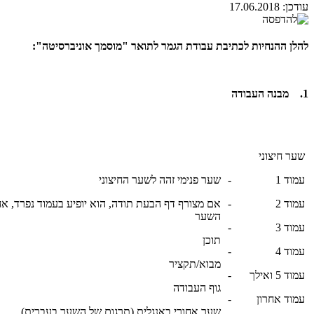
עודכן:
17.06.2018
להלן ההנחיות לכתיבת עבודת הגמר לתואר "מוסמך אוניברסיטה":
1. מבנה העבודה
שער חיצוני
עמוד 1
-
שער פנימי זהה לשער החיצוני
עמוד 2
-
אם מצורף דף הבעת תודה, הוא יופיע בעמוד נפרד, אח
השער
עמוד 3
-
תוכן
עמוד 4
-
מבוא/תקציר
עמוד 5 ואילך
-
גוף העבודה
עמוד אחרון
-
שער אחורי באנגלית (תרגום של השער בעברית)