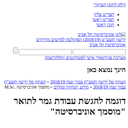
דילוג לתוכן העיקרי
תפריט עליון
תפריט ראשי
תוכן ראשי
ידיעון תשע"ט (2018/19)
הפקולטה למדעים מדויקים
אוניברסיטת תל אביב
מערכת פניות
אזור אישי לסטודנטים.יות
להרשמה
הינך נמצא כאן
העתק של ידיעון תשע"ח עבור שנה 2018/19
»
העתק של ידיעון תשע"ח
עבור שנה 2018/19
»
מידע, הנחיות ונהלים
»
מוסמך אוניברסיטה .M.Sc
דוגמה להגשת עבודת גמר לתואר
"מוסמך אוניברסיטה"