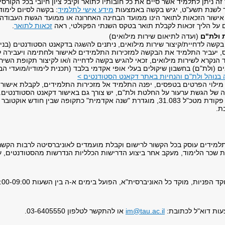
זה ניתן לתלמיד אשר סיים את כל חובותיו לתואר וקיבל ציון חיובי בכל הקורס
 לשנת תשע"ט, יגיש בקשה באמצעות
מידע אישי לתלמיד
: בקשה לסיום לימודים לא 
אישור הזכאות לתואר הינו ממועד הבחינה האחרונה או ממועד הגשת העבודה
 על הליך זכאות לקבלת תואר בטקס השנתי הפקולטי, ראה
זכאות לתואר
.
ולת"ם
(ועדה לתיאום שירות מילואים)
קשה לדחיית/קיצור שירות מילואים, ניתנים להשגה בדקאנט הסטודנטים (בניין
, יעביר התלמיד את הבקשה למזכירות התלמידים לאישור ולחתימה ויעבירה
הנקרא לשירות מילואים, זכאי להגיש בקשה לדחייה ו/או לקיצור תקופת השירו
ם (ולת"ם) בחשבון שיקולים בעלי אופי אקדמי בלבד (תכנית לימודיו/מועדי ה
 בנוהל ולת"ם והנחיות באתר דקאנט הסטודנטים >
מילוי הפרטים בטפסים, יפנה התלמיד אל מזכירות התלמידים, לקבלת אישור 
 של הגשת ערעור על החלטת ולת"ם, יש צורך גם באישור דקאנט הסטודנטים.
על פי פקודת מטכ"ל 31.083, מוגדרת "שנה אקדמית" כתקופה שבין חוד
ת.
תלמידים עוסק בכל הקשור לרישום וקבלת מועמדים לאוניברסיטה לרבות הקשר
ית שכר הלימוד, מעקב אחר ביצוע הדרישות הכלליות הנדרשות מהסטודנטים, ע
ות דוא"ל לכתובת:
im@tau.ac.il
או להתקשר לטלפון 03-6405550.