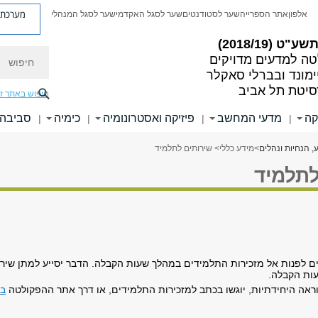
מערכת פ
אלפון
אתר הספרייה
שער לסטודנטים
שער לסגל האקדמי
שער לסגל המנהלי
ע"ט (2018/19)
חיפוש
ה למדעים מדויקים
ימונד ובברלי סאקלר
סיטת תל אביב
חיפוש באתר ז
קה
מדעי המחשב
פיזיקה ואסטרונומיה
כימיה
סביבה 
|
|
|
|
, הנחיות ונהלים
>
מידע כללי
> שירותים לתלמיד
לתלמיד
לפנות אל מזכירות התלמידים במהלך שעות הקבלה. הדבר יסייע למתן שירות י
עות הקבלה.
וראה היחידתיות, יוגשו בכתב למזכירות התלמידים, או דרך אתר ההפקולטה
בע