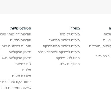
ה
מחקר
סטודנטים/יות
לטה
ביה"ס לכימיה
הודעות דחופות / שוט
איות
ביה"ס למדעי המחשב
הודעות כלליות
לטה ומזכירות
ביה"ס למדעי המתמטיקה
הנחיות לנבחנים בזמן 
ביה"ס לפיזיקה ולאסטרונומיה
ידיעון הפקולטה
ור בהוראה
החוג לגאופיזיקה
ידיעון הפקולטה משני
החוקרים שלנו
לוח בחינות
מלגות
מערכת שעות
רישום לקורסים - בידינ
שאלות ותשובות נפוצו