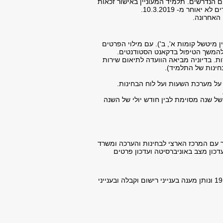
ים הנדרשים. תלמיד המעוניין באישור זכאות
יאוחר מ- 10.3.2019.
 האחרונה.
 מיטשל קומות א', ב'). עם מילוי הפרטים
 להמשך הטיפול בדקאנט הסטודנטים.
ת. בדיוניה מביאה הוועדה לתיאום שירות
בחינות של התלמיד).
על מערכת השעות ועל לוח הבחינות.
ש אוקטובר של שנה מסוימת לבין חודש יולי של השנה
 עם המרכז הארצי לבחינות והערכה ומשרד
דכון מצב באוניברסיטה ועדכון פרטים
האגף מפעיל את מוקד הפניות, מוקד כל האוניברסית"א, הפועל בימים א-ה בין השעות 19:00-09:00 ונותן מענה בענייני רישום וקבלה ובענייני