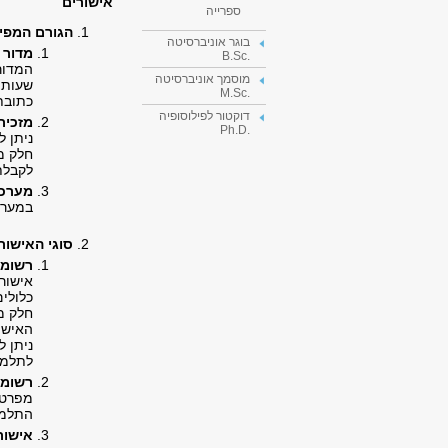
אישורים
ספרייה
הגורם המפיק
בוגר אוניברסיטה
מדור 
.B.Sc
המדור
מוסמך אוניברסיטה
שעות הקבלה:
.M.Sc
כתובת
דוקטור לפילוסופיה
מזכיר
.Ph.D
ניתן 
חלק מ
לקבלת
מערכת
במערכ
סוגי האישור
רשומת
אישור
כלולי
חלק מ
האישור
ניתן ל
לתלמי
רשומת
מפרטת
התלמי
אישור