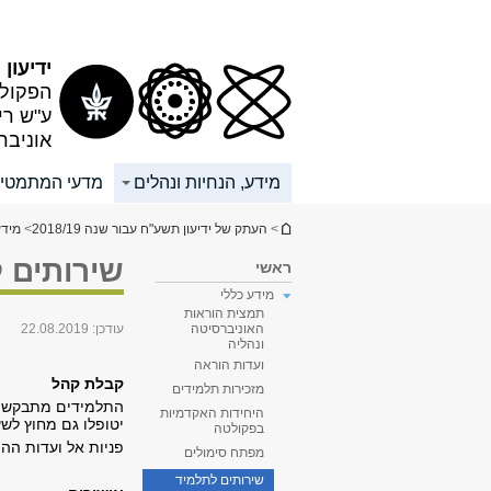
תוכן
תפריט
עליון
ראשי
ידיעון תש
הפקולט
ע"ש רי
אוניבר
מידע, הנחיות ונהלים
מדעי המתמטי
הינך נמצא כאן
>
העתק של ידיעון תשע"ח עבור שנה 2018/19
>
מידע
שירותים 
ראשי
מידע כללי
תמצית הוראות
עודכן:
22.08.2019
האוניברסיטה
ונהליה
ועדות הוראה
קבלת קהל
מזכירות תלמידים
התלמידים מתבקשים 
היחידות האקדמיות
יטופלו גם מחוץ לש
בפקולטה
פניות אל ועדות הה
מפתח סימולים
שירותים לתלמיד