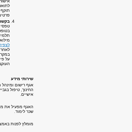
אישור 
לתואר
תוקף 
פרטים
בקשת 
טפסי ב
בטופס
תלמיד 
מילואי
לצפיה
לאחר 
במקרה
העוקב
שירותי מידע
אגף רישום ומינהל 
החינוך, טיפול בגבי
אישיים.
שכר לימוד.
מומלץ לפנות באמצע