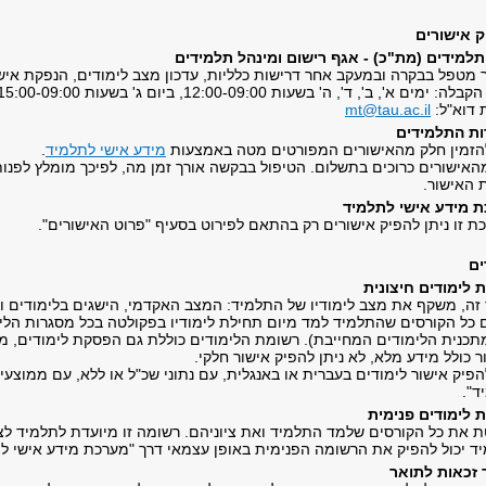
 אישורים
תלמידים (מת"כ) - אגף רישום ומינהל תלמידים
 מטפל בבקרה ובמעקב אחר דרישות כלליות, עדכון מצב לימודים, הנפקת אישו
 ימים א', ב', ד', ה' בשעות 12:00-09:00, ביום ג' בשעות 15:00-09:00.
 דוא"ל:
mt@tau.ac.il
ות התלמידים
להזמין חלק מהאישורים המפורטים מטה באמצעות
מידע אישי לתלמיד
.
האישורים כרוכים בתשלום. הטיפול בבקשה אורך זמן מה, לפיכך מומלץ לפנו
 האישור.
 מידע אישי לתלמיד
ת זו ניתן להפיק אישורים רק בהתאם לפירוט בסעיף "פרוט האישורים".
ים
 לימודים חיצונית
 זה, משקף את מצב לימודיו של התלמיד: המצב האקדמי, הישגים בלימודים ופ
ם כל הקורסים שהתלמיד למד מיום תחילת לימודיו בפקולטה בכל מסגרות הלימו
תכנית הלימודים המחייבת). רשומת הלימודים כוללת גם הפסקת לימודים, מכל
 כולל מידע מלא, לא ניתן להפיק אישור חלקי.
הפיק אישור לימודים בעברית או באנגלית, עם נתוני שכ"ל או ללא, עם ממוצ
ד".
 לימודים פנימית
 את כל הקורסים שלמד התלמיד ואת ציוניהם. רשומה זו מיועדת לתלמיד לצו
ד יכול להפיק את הרשומה הפנימית באופן עצמאי דרך "מערכת מידע אישי ל
 זכאות לתואר