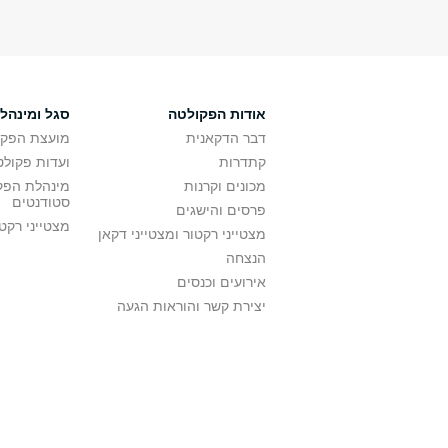
אודות הפקולטה
סגל ומינהל
דבר הדקאנית
מועצת הפקו
קתדרות
ועדות פקולט
מכונים וקרנות
מינהלת הפקו
סטודנטים
פרסים והישגים
מצטייני רקט
מצטייני רקטור ומצטייני דקאן
הנצחה
אירועים וכנסים
יצירת קשר והוראות הגעה