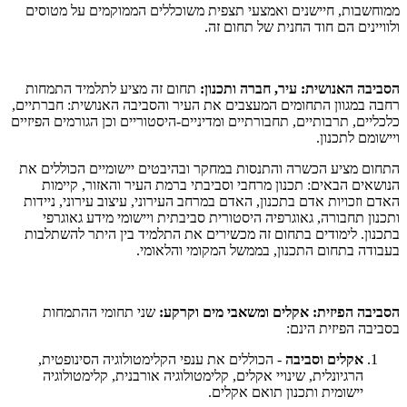
ממוחשבות, חיישנים ואמצעי תצפית משוכללים הממוקמים על מטוסים
ולוויינים הם חוד החנית של תחום זה.
הסביבה האנושית: עיר, חברה ותכנון:
תחום זה מציע לתלמיד התמחות
רחבה במגוון התחומים המעצבים את העיר והסביבה האנושית: חברתיים,
כלכליים, תרבותיים, תחבורתיים ומדיניים-היסטוריים וכן הגורמים הפיזיים
ויישומם לתכנון.
התחום מציע הכשרה והתנסות במחקר ובהיבטים יישומיים הכוללים את
הנושאים הבאים: תכנון מרחבי וסביבתי ברמת העיר והאזור, קיימות
האדם וזכויות אדם בתכנון, האדם במרחב העירוני, עיצוב עירוני, ניידות
ותכנון תחבורה, גאוגרפיה היסטורית סביבתית ויישומי מידע גאוגרפי
בתכנון. לימודים בתחום זה מכשירים את התלמיד בין היתר להשתלבות
בעבודה בתחום התכנון, בממשל המקומי והלאומי.
הסביבה הפיזית: אקלים ומשאבי מים וקרקע:
שני תחומי ההתמחות
בסביבה הפיזית הינם:
אקלים וסביבה
- הכוללים את ענפי הקלימטולוגיה הסינופטית,
הרגיונלית, שינויי אקלים, קלימטולוגיה אורבנית, קלימטולוגיה
יישומית ותכנון תואם אקלים.