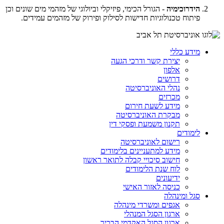
הידרוכימיה
- הגורל הכימי, פיזיקלי וביולוגי של מזהמי מים שונים וכן
פיתוח טכנולוגיות חדישות לסילוק ופירוק של מזהמים עמידים.
מידע כללי
יצירת קשר ודרכי הגעה
אלפון
דרושים
נהלי האוניברסיטה
מכרזים
מידע לשעת חירום
מבקרת האוניברסיטה
תקנון משמעת ופסקי דין
לימודים
רישום לאוניברסיטה
מידע למתעניינים בלימודים
חישוב סיכויי קבלה לתואר ראשון
לוח שנת הלימודים
ידיעונים
כניסה לאזור האישי
סגל ומינהלה
אגפים ומשרדי מינהלה
ארגון הסגל המנהלי
ארגון הסגל האקדמי הבכיר