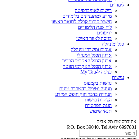
לימודים
רישום לאוניברסיטה
מידע למתעניינים בלימודים
חישוב סיכויי קבלה לתואר ראשון
לוח שנת הלימודים
ידיעונים
כניסה לאזור האישי
סגל ומינהלה
אגפים ומשרדי מינהלה
ארגון הסגל המנהלי
ארגון הסגל האקדמי הבכיר
ארגון הסגל האקדמי הזוטר
כניסה ל-My Tau
נגישות
נגישות בקמפוס
מניעה וטיפול בהטרדה מינית
הנחיות בדבר חוק חופש המידע
הצהרת נגישות
הגנת הפרטיות
תנאי שימוש
אוניברסיטת תל אביב
P.O. Box 39040, Tel Aviv 6997801