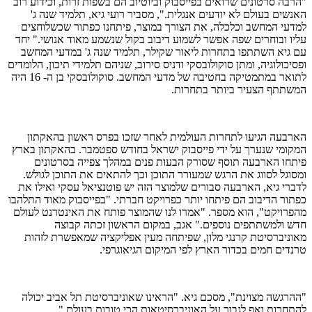
"הרבה סרטונים שרואים בפייסבוק וביוטיוב הם בשפות זרות, וכידוע רוב
האנשים בעולם לא יודעים אנגלית.", מסביר רועי גיא, תלמיד שנה ג'
למדעי המחשב וכלכלה, את הצורך במוצר, פיתחנו כפתור שכשלוחצים
עליו ובוחרים שפה אפשר לשמוע דיבוב בקול שנשמע מאוד אנושי." יחד
עם גיא השתתפו בתחרות ליאור שקילר, תלמיד שנה ג' במדעי המחשב
ופסיכולוגיה, ומתן סוקולובסקי ודניס סירוב, שניהם תלמידי תיכון, הלומדים
לתואר במתמטיקה בחטיבה של מדעי המחשב. סוקולובסקי בן ה- 16 היה
המשתתף הצעיר ביותר בתחרות.
הארבעה הגיעו לתחרות העולמית לאחר שזכו בפרס ראשון בהאקתון
המקומי שנערך על ידי פייסבוק ישראל בחודש ספטמבר. בהאקתון בארץ
פיתחו הארבעה תוסף שסורק הבעות פנים במהלך צפייה בסרטונים
ומסוגל לסווג את הרגש שמעורר התוכן וכך להתאים את התוכן לגולש.
לדברי גיא, הארבעה סבורים שלמוצר הזה יש פוטנציאל עסקי ואילו את
כפתור הדיבוב הם פיתחו יותר כפרויקט חברתי. "בפייסבוק מאוד התלהבו
מהפרויקט", הוא מספר. "אמרו לנו שהמוצר פותח את האינטרנט לעולם
חדש ולמשתתפים נוספים." אגב, במקום הראשון זכתה קבוצה
מאוניברסיטת קרנגי מלון, שפיתחה מעין אפליקציה שמאפשרת לזהות
טרנדים חמים בכדור הארץ לפי המיקום הגיאוגרפי.
"ההרגשה מצוינת", מסכם גיא. "הראינו שאוניברסיטת תל אביב יכולה
להתחרות ואף לגבור על האוניברסיטאות הכי טובות בעולם."