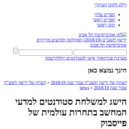
דילוג לתוכן העיקרי
תפריט עליון
תפריט ראשי
תוכן ראשי
ידיעון תשע"ט (2018/19)
הפקולטה למדעים מדויקים
אוניברסיטת תל אביב
מערכת פניות
אזור אישי לסטודנטים.יות
להרשמה
הינך נמצא כאן
העתק של ידיעון תשע"ח עבור שנה 2018/19
»
העתק של ידיעון תשע"ח
עבור שנה 2018/19
»
news
הישג למשלחת סטודנטים למדעי
המחשב בתחרות עולמית של
פייסבוק