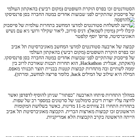
הסטודנטים זכו בפרס הוקרת השופטים (מקום רביעי) בהאקתון העולמי
של פייסבוק שהתקיים לפני שבועות אחדים במטה החברה בסן פרנסיסקו
קיבלו לייק (מימין לשמאל): דניס סירוב, ליאור שקילר ורועי גיא עם נשיש
האוניברסיטה, פרופ' יוסף קלפטר
קבוצה של ארבעה סטודנטים למדעי המחשב מאוניברסיטת תל אביב
זכו בפרס הוקרת השופטים (מקום רביעי) בהאקתון העולמי
של פייסבוק שהתקיים לפני שבועות אחדים במטה החברה בסן פרנסיסקו.
(האקתון, אנגלית: Hackathon, הוא תחרות תכנות שאורכת לרוב בין
יממה לשתיים ובה מתחרות קבוצות קטנות בבניית תוצר תכנותי מאפס.
המילה היא שילוב של המילים hack, כלומר פריצה למחשב, ומרתון).
במהלך התחרות פיתחו הארבעה "כפתור" שניתן להוסיף לדפדפן ואשר
לחיצה עליו יוצרת דיבוב סימולטני של סרטונים במספר רב של שפות.
בתחרות התחרו 21 צוותים מ-11 מדינות, כאשר בשלושת המקומות
הראשונים זכו קבוצות מארצות הברית. הקבוצה מאוניברסיטת תל אביב
הייתה הראשונה בקרב הקבוצות הלא אמריקניות.