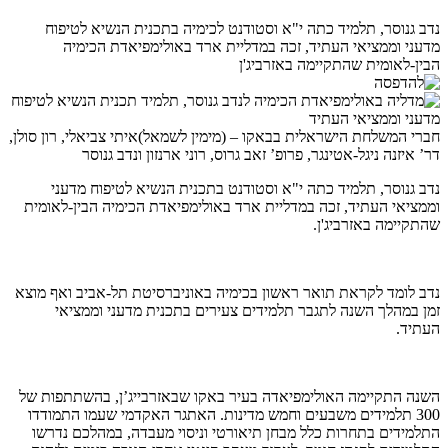
נדב גנוסר, תלמיד כתה י"א וסטודנט לכימיה בתכנית הנשיא לטיפוח
מדעני וממציאי העתיד, זכה במדליית ארד באולימפיאדת הכימיה
הבין-לאומית שהתקיימה באזרביג'ן
חברי המשלחת הישראלית בבאקו – (מימין לשמאל)איתי צביאלי, רון סולן,
דר’ איזנה ניגל-אטינגר, פרופ’ זאב גרוס, רוני ארנזון ונדב גנוסר
נדב גנוסר, תלמיד כתה י"א וסטודנט בתכנית הנשיא לטיפוח מדעני
וממציאי העתיד, זכה במדליית ארד באולימפיאדת הכימיה הבין-לאומית
שהתקיימה באזרביג'ן.
נדב לומד לקראת תואר ראשון בכימיה באוניברסיטת תל-אביב ואף מוצא
זמן במהלך השנה לתגבר תלמידים צעירים בתכנית מדעני וממציאי
העתיד.
השנה התקיימה האולימפיאדה בעיר באקו שבאזרבייג’ן, בהשתתפות של
300 תלמידים משבעים וחמש מדינות. האתגר האקדמי שעמו התמודדו
התלמידים בתחרות כלל מבחן תיאורטי וניסוי מעבדה, במהלכם נדרשו