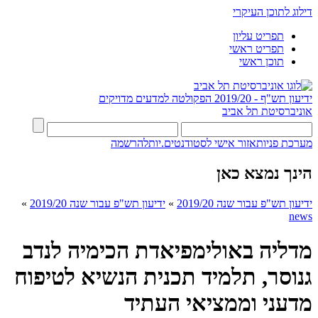
דילוג לתוכן העיקרי
תפריט עליון
תפריט ראשי
תוכן ראשי
ידיעון תש"ף - 2019/20
הפקולטה למדעים מדויקים
אוניברסיטת תל אביב
מערכת פניות
אזור אישי לסטודנטים.יות
להרשמה
הינך נמצא כאן
ידיעון תש"פ עבור שנה 2019/20
»
ידיעון תש"פ עבור שנה 2019/20
»
news
מדליה באולימפיאדת הכימיה לנדב
גנוסר, תלמיד תכנית הנשיא לטיפוח
מדעני וממציאי העתיד