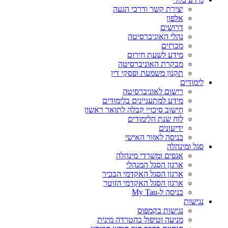
יצירת קשר ודרכי הגעה
אלפון
דרושים
נהלי האוניברסיטה
מכרזים
מידע לשעת חירום
מבקרת האוניברסיטה
תקנון משמעת ופסקי דין
לימודים
רישום לאוניברסיטה
מידע למתעניינים בלימודים
חישוב סיכויי קבלה לתואר ראשון
לוח שנת הלימודים
ידיעונים
כניסה לאזור האישי
סגל ומינהלה
אגפים ומשרדי מינהלה
ארגון הסגל המנהלי
ארגון הסגל האקדמי הבכיר
ארגון הסגל האקדמי הזוטר
כניסה ל-My Tau
נגישות
נגישות בקמפוס
מניעה וטיפול בהטרדה מינית