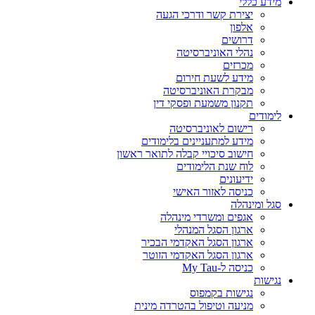
מידע כללי
יצירת קשר ודרכי הגעה
אלפון
דרושים
נהלי האוניברסיטה
מכרזים
מידע לשעת חירום
מבקרת האוניברסיטה
תקנון משמעת ופסקי דין
לימודים
רישום לאוניברסיטה
מידע למתעניינים בלימודים
חישוב סיכויי קבלה לתואר ראשון
לוח שנת הלימודים
ידיעונים
כניסה לאזור האישי
סגל ומינהלה
אגפים ומשרדי מינהלה
ארגון הסגל המנהלי
ארגון הסגל האקדמי הבכיר
ארגון הסגל האקדמי הזוטר
כניסה ל-My Tau
נגישות
נגישות בקמפוס
מניעה וטיפול בהטרדה מינית